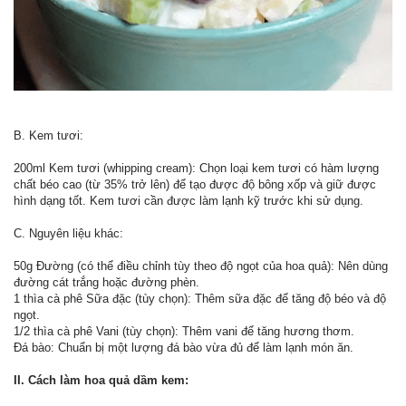
B. Kem tươi:
200ml Kem tươi (whipping cream): Chọn loại kem tươi có hàm lượng
chất béo cao (từ 35% trở lên) để tạo được độ bông xốp và giữ được
hình dạng tốt. Kem tươi cần được làm lạnh kỹ trước khi sử dụng.
C. Nguyên liệu khác:
50g Đường (có thể điều chỉnh tùy theo độ ngọt của hoa quả): Nên dùng
đường cát trắng hoặc đường phèn.
1 thìa cà phê Sữa đặc (tùy chọn): Thêm sữa đặc để tăng độ béo và độ
ngọt.
1/2 thìa cà phê Vani (tùy chọn): Thêm vani để tăng hương thơm.
Đá bào: Chuẩn bị một lượng đá bào vừa đủ để làm lạnh món ăn.
II. Cách làm hoa quả dầm kem: