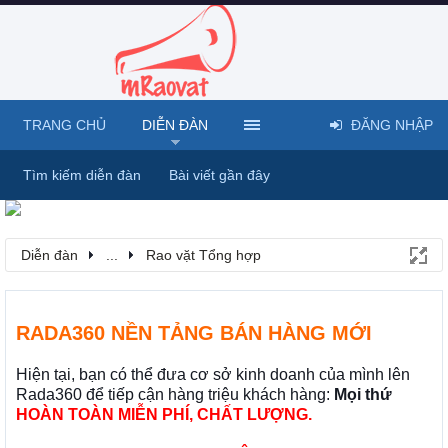
TRANG CHỦ
DIỄN ĐÀN
ĐĂNG NHẬP
Tìm kiếm diễn đàn
Bài viết gần đây
Diễn đàn
...
Rao vặt Tổng hợp
RADA360 NỀN TẢNG BÁN HÀNG MỚI
Hiện tại, bạn có thể đưa cơ sở kinh doanh của mình lên
Rada360 để tiếp cận hàng triệu khách hàng:
Mọi thứ
HOÀN TOÀN MIỄN PHÍ, CHẤT LƯỢNG.