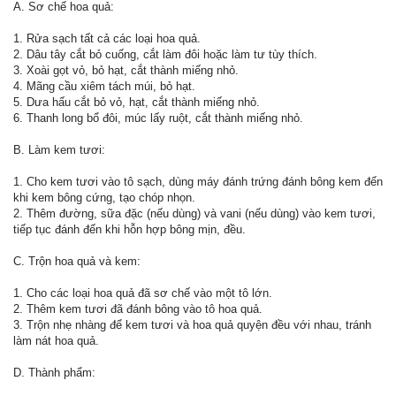
A. Sơ chế hoa quả:
1. Rửa sạch tất cả các loại hoa quả.
2. Dâu tây cắt bỏ cuống, cắt làm đôi hoặc làm tư tùy thích.
3. Xoài gọt vỏ, bỏ hạt, cắt thành miếng nhỏ.
4. Mãng cầu xiêm tách múi, bỏ hạt.
5. Dưa hấu cắt bỏ vỏ, hạt, cắt thành miếng nhỏ.
6. Thanh long bổ đôi, múc lấy ruột, cắt thành miếng nhỏ.
B. Làm kem tươi:
1. Cho kem tươi vào tô sạch, dùng máy đánh trứng đánh bông kem đến
khi kem bông cứng, tạo chóp nhọn.
2. Thêm đường, sữa đặc (nếu dùng) và vani (nếu dùng) vào kem tươi,
tiếp tục đánh đến khi hỗn hợp bông mịn, đều.
C. Trộn hoa quả và kem:
1. Cho các loại hoa quả đã sơ chế vào một tô lớn.
2. Thêm kem tươi đã đánh bông vào tô hoa quả.
3. Trộn nhẹ nhàng để kem tươi và hoa quả quyện đều với nhau, tránh
làm nát hoa quả.
D. Thành phẩm: