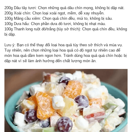
200g Dâu tây tươi: Chọn những quả dâu chín mọng, không bị dập nát.
200g Xoài chín: Chọn loại xoài ngọt, mềm, dễ xay nhuyễn.
100g Mãng cầu xiêm: Chọn quả chín đều, múi to, không bị sâu.
100g Dưa hấu: Chọn phần dưa đỏ tươi, không bị nhạt màu.
100g Thanh long ruột đỏ/trắng (tùy sở thích): Chọn quả chín đều, không
bị dập.
Lưu ý: Bạn có thể thay đổi loại hoa quả tùy theo sở thích và mùa vụ.
Tuy nhiên, nên chọn những loại hoa quả có độ ngọt tự nhiên cao để
món hoa quả dầm kem ngon hơn. Tránh dùng hoa quả quá chín hoặc bị
dập nát vì sẽ làm ảnh hưởng đến chất lượng món ăn.