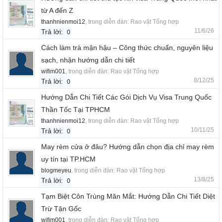
từ A đến Z
thanhnienmoi12
, trong diễn đàn:
Rao vặt Tổng hợp
11/6/26
Trả lời:
0
Cách làm trà mận hậu – Công thức chuẩn, nguyên liệu
sạch, nhận hướng dẫn chi tiết
wifim001
, trong diễn đàn:
Rao vặt Tổng hợp
8/12/25
Trả lời:
0
Hướng Dẫn Chi Tiết Các Gói Dịch Vụ Visa Trung Quốc
Thần Tốc Tại TPHCM
thanhnienmoi12
, trong diễn đàn:
Rao vặt Tổng hợp
10/11/25
Trả lời:
0
May rèm cửa ở đâu? Hướng dẫn chọn địa chỉ may rèm
uy tín tại TP.HCM
blogmeyeu
, trong diễn đàn:
Rao vặt Tổng hợp
13/8/25
Trả lời:
0
Tạm Biệt Côn Trùng Măn Mắt: Hướng Dẫn Chi Tiết Diệt
Trừ Tận Gốc
wifim001
, trong diễn đàn:
Rao vặt Tổng hợp