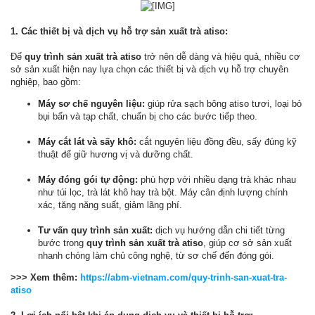
1. Các thiết bị và dịch vụ hỗ trợ sản xuất trà atiso:
Để
quy trình sản xuất trà atiso
trở nên dễ dàng và hiệu quả, nhiều cơ
sở sản xuất hiện nay lựa chọn các thiết bị và dịch vụ hỗ trợ chuyên
nghiệp, bao gồm:
Máy sơ chế nguyên liệu:
giúp rửa sạch bông atiso tươi, loại bỏ
bụi bẩn và tạp chất, chuẩn bị cho các bước tiếp theo.
Máy cắt lát và sấy khô:
cắt nguyên liệu đồng đều, sấy đúng kỹ
thuật để giữ hương vị và dưỡng chất.
Máy đóng gói tự động:
phù hợp với nhiều dạng trà khác nhau
như túi lọc, trà lát khô hay trà bột. Máy cân định lượng chính
xác, tăng năng suất, giảm lãng phí.
Tư vấn quy trình sản xuất:
dịch vụ hướng dẫn chi tiết từng
bước trong
quy trình sản xuất trà atiso
, giúp cơ sở sản xuất
nhanh chóng làm chủ công nghệ, từ sơ chế đến đóng gói.
>>> Xem thêm:
https://abm-vietnam.com/quy-trinh-san-xuat-tra-
atiso