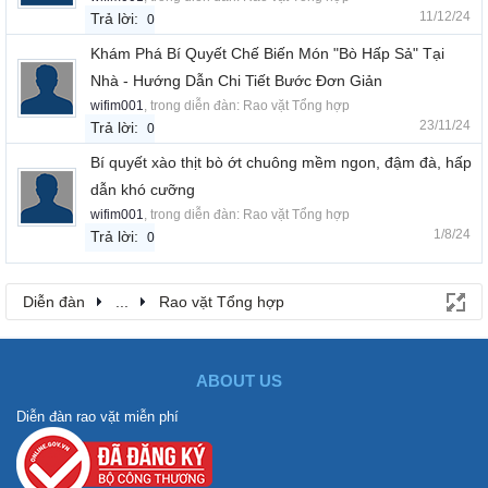
11/12/24
Trả lời:
0
Khám Phá Bí Quyết Chế Biến Món "Bò Hấp Sả" Tại
Nhà - Hướng Dẫn Chi Tiết Bước Đơn Giản
wifim001
, trong diễn đàn:
Rao vặt Tổng hợp
23/11/24
Trả lời:
0
Bí quyết xào thịt bò ớt chuông mềm ngon, đậm đà, hấp
dẫn khó cưỡng
wifim001
, trong diễn đàn:
Rao vặt Tổng hợp
1/8/24
Trả lời:
0
Diễn đàn
...
Rao vặt Tổng hợp
ABOUT US
Diễn đàn rao vặt miễn phí