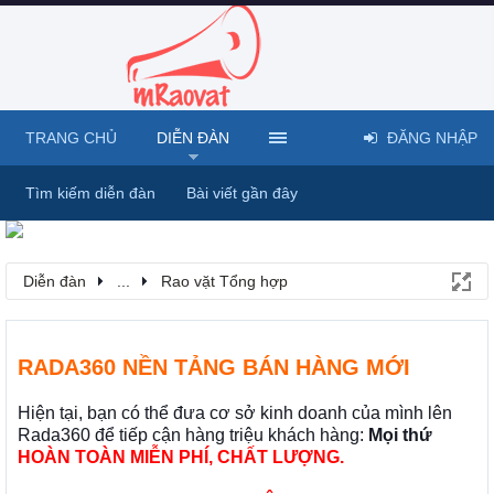
TRANG CHỦ
DIỄN ĐÀN
ĐĂNG NHẬP
Tìm kiếm diễn đàn
Bài viết gần đây
Diễn đàn
...
Rao vặt Tổng hợp
RADA360 NỀN TẢNG BÁN HÀNG MỚI
Hiện tại, bạn có thể đưa cơ sở kinh doanh của mình lên
Rada360 để tiếp cận hàng triệu khách hàng:
Mọi thứ
HOÀN TOÀN MIỄN PHÍ, CHẤT LƯỢNG.