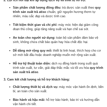
2. Lợi ích nổi bật khi áp dụng dịch vụ và thiết bị hỗ trợ:
Sản phẩm chất lượng đồng đều:
trà được sản xuất theo
quy
trình sản xuất trà atiso
chuẩn, giữ nguyên hương thơm tự
nhiên, màu sắc đẹp và dược tính cao.
Tiết kiệm thời gian và chi phí:
máy móc hiện đại giảm công
đoạn thủ công, giúp tăng năng suất và hạn chế sai sót.
An toàn cho người sử dụng:
toàn bộ sản phẩm đảm bảo vệ
sinh, không chứa chất bảo quản hay hóa chất độc hại.
Dễ dàng mở rộng quy mô:
thiết bị linh hoạt, thích hợp cho cơ
sở mới bắt đầu hoặc doanh nghiệp muốn mở rộng sản xuất.
Hỗ trợ kỹ thuật toàn diện:
dịch vụ đồng hành trong suốt quá
trình sản xuất, tư vấn, giải đáp thắc mắc và tối ưu hóa
quy trình
sản xuất trà atiso
.
3. Cam kết chất lượng và hỗ trợ khách hàng:
Chất lượng thiết bị và dịch vụ:
máy móc vận hành ổn định, bền
bỉ, an toàn cho sản xuất.
Bảo hành và hậu mãi:
hỗ trợ bảo hành, bảo trì và hướng dẫn
vận hành chi tiết.