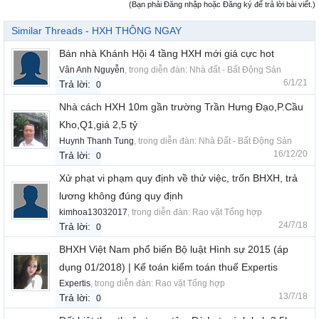
(Bạn phải Đăng nhập hoặc Đăng ký để trả lời bài viết.)
Similar Threads - HXH THÔNG NGAY
Bán nhà Khánh Hội 4 tầng HXH mới giá cực hot
Vân Anh Nguyễn
, trong diễn đàn:
Nhà đất - Bất Động Sản
6/1/21
Trả lời:
0
Nhà cách HXH 10m gần trường Trần Hưng Đạo,P.Cầu
Kho,Q1,giá 2,5 tỷ
Huynh Thanh Tung
, trong diễn đàn:
Nhà Đất - Bất Động Sản
16/12/20
Trả lời:
0
Xử phạt vi phạm quy định về thử việc, trốn BHXH, trả
lương không đúng quy định
kimhoa13032017
, trong diễn đàn:
Rao vặt Tổng hợp
24/7/18
Trả lời:
0
BHXH Việt Nam phổ biến Bộ luật Hình sự 2015 (áp
dụng 01/2018) | Kế toán kiểm toán thuế Expertis
Expertis
, trong diễn đàn:
Rao vặt Tổng hợp
13/7/18
Trả lời:
0