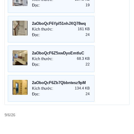
Đọc:
19
2aOboQcF6YpI51nhJXQ78wqefvbPrETzwckPJWme.jpg
Kích thước:
161 KB
Đọc:
24
2aOboQcF6Z5xwDyoEmtIuCO0X7rRerS6GQeNXu0u.jpg
Kích thước:
68.3 KB
Đọc:
22
2aOboQcF6Zb7Qbbntesz9pMqdfBcdenp8WjhrEgq.jpg
Kích thước:
134.4 KB
Đọc:
24
9/6/26