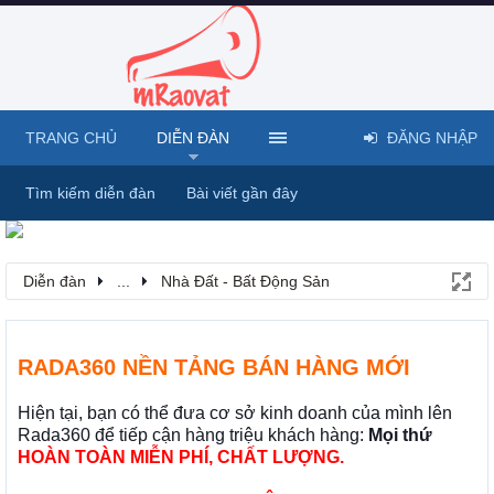
TRANG CHỦ
DIỄN ĐÀN
ĐĂNG NHẬP
Tìm kiếm diễn đàn
Bài viết gần đây
Diễn đàn
...
Nhà Đất - Bất Động Sản
RADA360 NỀN TẢNG BÁN HÀNG MỚI
Hiện tại, bạn có thể đưa cơ sở kinh doanh của mình lên
Rada360 để tiếp cận hàng triệu khách hàng:
Mọi thứ
HOÀN TOÀN MIỄN PHÍ, CHẤT LƯỢNG.