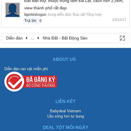
Đất biệt thự, thuộc trung tâm Đà Lạt, cách hxh 2,5km,
view thành phố rất đẹp
tigerbishogun
, trong diễn đàn:
Rao vặt Tổng hợp
23/12/17
Trả lời:
0
Diễn đàn
...
Nhà Đất - Bất Động Sản
ABOUT US
Diễn đàn rao vặt miễn phí
LIÊN KẾT
Babydeal Vietnam
Lều xông hơi tự bung
DEAL TỐT MỖI NGÀY