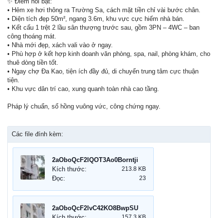
✨ Điểm nổi bật:
• Hẻm xe hơi thông ra Trường Sa, cách mặt tiền chỉ vài bước chân.
• Diện tích đẹp 50m², ngang 3.6m, khu vực cực hiếm nhà bán.
• Kết cấu 1 trệt 2 lầu sân thượng trước sau, gồm 3PN – 4WC – ban
công thoáng mát.
• Nhà mới đẹp, xách vali vào ở ngay.
• Phù hợp ở kết hợp kinh doanh văn phòng, spa, nail, phòng khám, cho
thuê dòng tiền tốt.
• Ngay chợ Đa Kao, tiện ích đầy đủ, di chuyển trung tâm cực thuận
tiện.
• Khu vực dân trí cao, xung quanh toàn nhà cao tầng.
Pháp lý chuẩn, sổ hồng vuông vức, công chứng ngay.
Các file đính kèm:
2aOboQcF2lQOT3Ao0Borntji0zCqiXCmDKNhJDP6.jpg
Kích thước:
213.8 KB
Đọc:
23
2aOboQcF2lvC42KO8BwpSUXvUhoe3ynUzW9RYQhk.jpg
Kích thước:
157.3 KB