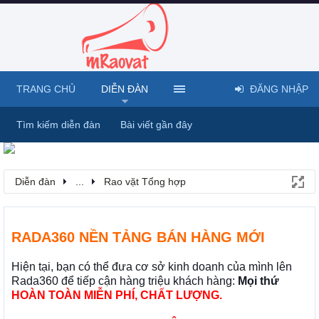
TRANG CHỦ
DIỄN ĐÀN
ĐĂNG NHẬP
Tìm kiếm diễn đàn
Bài viết gần đây
Diễn đàn
...
Rao vặt Tổng hợp
RADA360 NỀN TẢNG BÁN HÀNG MỚI
Hiện tại, bạn có thể đưa cơ sở kinh doanh của mình lên
Rada360 để tiếp cận hàng triệu khách hàng:
Mọi thứ
HOÀN TOÀN MIỄN PHÍ, CHẤT LƯỢNG.