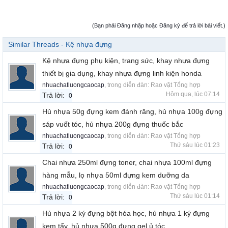
(Bạn phải Đăng nhập hoặc Đăng ký để trả lời bài viết.)
Similar Threads - Kệ nhựa đựng
Kệ nhựa đựng phụ kiện, trang sức, khay nhựa đựng
thiết bị gia dụng, khay nhựa đựng linh kiện honda
nhuachatluongcaocap
, trong diễn đàn:
Rao vặt Tổng hợp
Hôm qua, lúc 07:14
Trả lời:
0
Hủ nhựa 50g đựng kem đánh răng, hủ nhựa 100g đựng
sáp vuốt tóc, hủ nhựa 200g đựng thuốc bắc
nhuachatluongcaocap
, trong diễn đàn:
Rao vặt Tổng hợp
Thứ sáu lúc 01:23
Trả lời:
0
Chai nhựa 250ml đựng toner, chai nhựa 100ml đựng
hàng mẫu, lọ nhựa 50ml đựng kem dưỡng da
nhuachatluongcaocap
, trong diễn đàn:
Rao vặt Tổng hợp
Thứ sáu lúc 01:14
Trả lời:
0
Hủ nhựa 2 ký đựng bột hóa học, hủ nhựa 1 ký đựng
kem tẩy, hủ nhựa 500g đựng gel ủ tóc