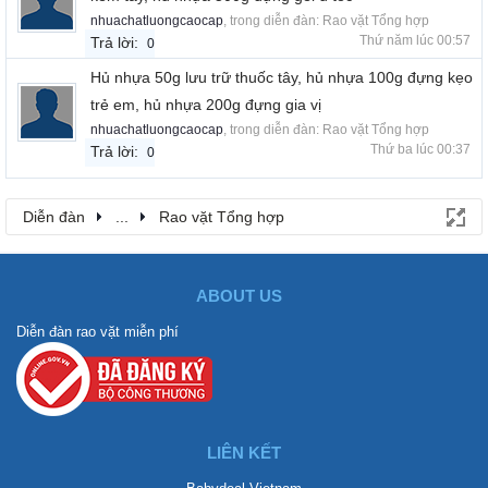
nhuachatluongcaocap
, trong diễn đàn:
Rao vặt Tổng hợp
Thứ năm lúc 00:57
Trả lời:
0
Hủ nhựa 50g lưu trữ thuốc tây, hủ nhựa 100g đựng kẹo
trẻ em, hủ nhựa 200g đựng gia vị
nhuachatluongcaocap
, trong diễn đàn:
Rao vặt Tổng hợp
Thứ ba lúc 00:37
Trả lời:
0
Diễn đàn
...
Rao vặt Tổng hợp
ABOUT US
Diễn đàn rao vặt miễn phí
LIÊN KẾT