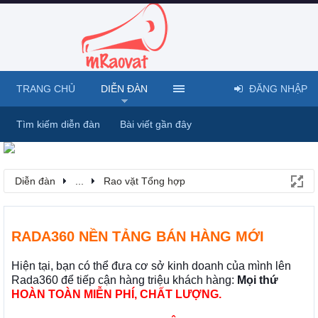
TRANG CHỦ
DIỄN ĐÀN
ĐĂNG NHẬP
Tìm kiếm diễn đàn
Bài viết gần đây
Diễn đàn
...
Rao vặt Tổng hợp
RADA360 NỀN TẢNG BÁN HÀNG MỚI
Hiện tại, bạn có thể đưa cơ sở kinh doanh của mình lên
Rada360 để tiếp cận hàng triệu khách hàng:
Mọi thứ
HOÀN TOÀN MIỄN PHÍ, CHẤT LƯỢNG.