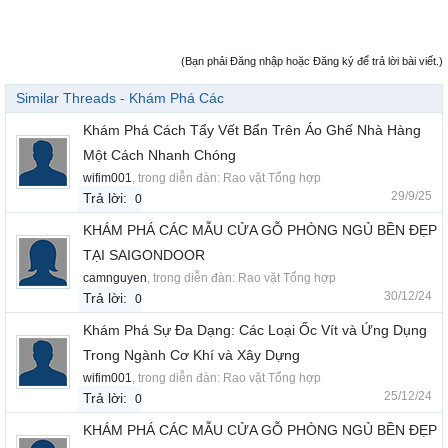
(Bạn phải Đăng nhập hoặc Đăng ký để trả lời bài viết.)
Similar Threads - Khám Phá Các
Khám Phá Cách Tẩy Vết Bẩn Trên Áo Ghế Nhà Hàng
Một Cách Nhanh Chóng
wifim001
, trong diễn đàn:
Rao vặt Tổng hợp
29/9/25
Trả lời:
0
KHÁM PHÁ CÁC MẪU CỬA GỖ PHÒNG NGỦ BỀN ĐẸP
TẠI SAIGONDOOR
camnguyen
, trong diễn đàn:
Rao vặt Tổng hợp
30/12/24
Trả lời:
0
Khám Phá Sự Đa Dạng: Các Loại Ốc Vít và Ứng Dụng
Trong Ngành Cơ Khí và Xây Dựng
wifim001
, trong diễn đàn:
Rao vặt Tổng hợp
25/12/24
Trả lời:
0
KHÁM PHÁ CÁC MẪU CỬA GỖ PHÒNG NGỦ BỀN ĐẸP