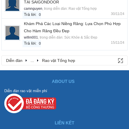
TẠI SAIGONDOOR
camnguyen
, trong diễn đàn:
Rao vặt Tổng hợp
30/11/24
Trả lời:
0
Khám Phá Các Loại Niềng Răng: Lựa Chọn Phù Hợp
Cho Hàm Răng Đều Đẹp
wifim001
, trong diễn đàn:
Sức Khỏe & Sắc Đẹp
15/11/24
Trả lời:
0
Diễn đàn
...
Rao vặt Tổng hợp
ABOUT US
Diễn đàn rao vặt miễn phí
LIÊN KẾT