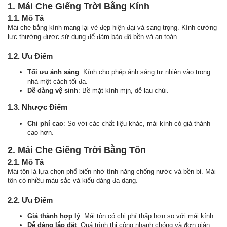
1. Mái Che Giếng Trời Bằng Kính
1.1. Mô Tả
Mái che bằng kính mang lại vẻ đẹp hiện đại và sang trọng. Kính cường
lực thường được sử dụng để đảm bảo độ bền và an toàn.
1.2. Ưu Điểm
Tối ưu ánh sáng
: Kính cho phép ánh sáng tự nhiên vào trong
nhà một cách tối đa.
Dễ dàng vệ sinh
: Bề mặt kính mịn, dễ lau chùi.
1.3. Nhược Điểm
Chi phí cao
: So với các chất liệu khác, mái kính có giá thành
cao hơn.
2. Mái Che Giếng Trời Bằng Tôn
2.1. Mô Tả
Mái tôn là lựa chọn phổ biến nhờ tính năng chống nước và bền bỉ. Mái
tôn có nhiều màu sắc và kiểu dáng đa dạng.
2.2. Ưu Điểm
Giá thành hợp lý
: Mái tôn có chi phí thấp hơn so với mái kính.
Dễ dàng lắp đặt
: Quá trình thi công nhanh chóng và đơn giản.