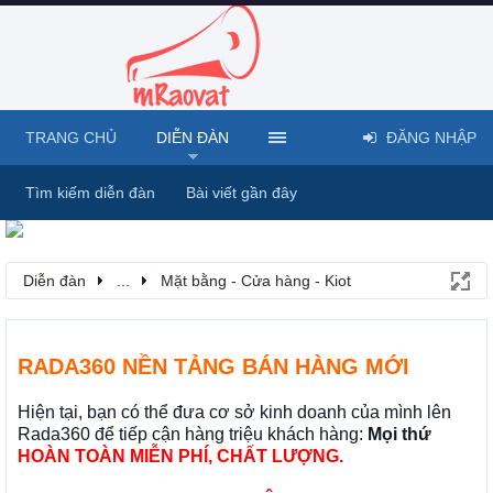
TRANG CHỦ
DIỄN ĐÀN
ĐĂNG NHẬP
Tìm kiếm diễn đàn
Bài viết gần đây
Diễn đàn
...
Mặt bằng - Cửa hàng - Kiot
RADA360 NỀN TẢNG BÁN HÀNG MỚI
Hiện tại, bạn có thể đưa cơ sở kinh doanh của mình lên
Rada360 để tiếp cận hàng triệu khách hàng:
Mọi thứ
HOÀN TOÀN MIỄN PHÍ, CHẤT LƯỢNG.