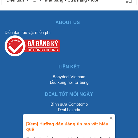
Diễn đàn
...
Mặt bằng - Cửa hàng - Kiot
ABOUT US
Diễn đàn rao vặt miễn phí
LIÊN KẾT
Babydeal Vietnam
Lều xông hơi tự bung
DEAL TỐT MỖI NGÀY
Bình sữa Comotomo
Deal Lazada
Deal Shopee
[Xem] Hưỡng dẫn đăng tin rao vặt hiệu
LIÊN HỆ
quả
0858002468