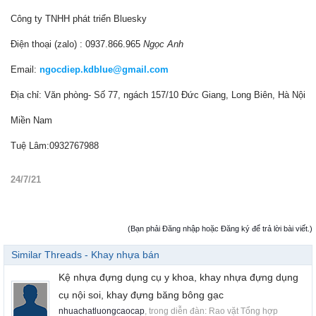
Công ty TNHH phát triển Bluesky
Điện thoại (zalo) : 0937.866.965
Ngọc Anh
Email:
ngocdiep.kdblue@gmail.com
Địa chỉ: Văn phòng- Số 77, ngách 157/10 Đức Giang, Long Biên, Hà Nội
Miền Nam
Tuệ Lâm:0932767988
24/7/21
(Bạn phải Đăng nhập hoặc Đăng ký để trả lời bài viết.)
Similar Threads - Khay nhựa bán
Kệ nhựa đựng dụng cụ y khoa, khay nhựa đựng dụng
cụ nội soi, khay đựng băng bông gạc
nhuachatluongcaocap
, trong diễn đàn:
Rao vặt Tổng hợp