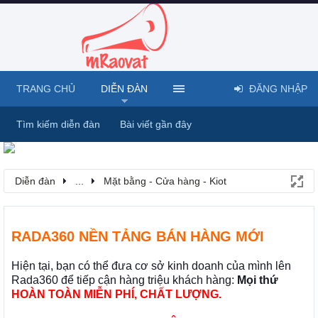
TRANG CHỦ
DIỄN ĐÀN
ĐĂNG NHẬP
Tìm kiếm diễn đàn
Bài viết gần đây
Diễn đàn
...
Mặt bằng - Cửa hàng - Kiot
RADA360 NỀN TẢNG BÁN HÀNG MỚI
Hiện tại, bạn có thể đưa cơ sở kinh doanh của mình lên
Rada360 để tiếp cận hàng triệu khách hàng:
Mọi thứ
HOÀN TOÀN MIỄN PHÍ, CHẤT LƯỢNG.