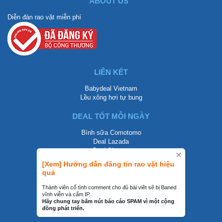
ABOUT US
Diễn đàn rao vặt miễn phí
LIÊN KẾT
Babydeal Vietnam
Lều xông hơi tự bung
DEAL TỐT MỖI NGÀY
Bình sữa Comotomo
Deal Lazada
Deal Shopee
[Xem] Hưỡng dẫn đăng tin rao vặt hiệu
LIÊN HỆ
quả
0858002468
Thành viên cố tình comment cho đủ bài viêt sẽ bị Baned
vĩnh viễn và cấm IP.
contact@mraovat.vn
Hãy chung tay bấm nút báo cáo SPAM vì một cộng
đồng phát triển.
mraovat.vn