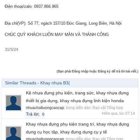
Điện thoại/zalo: 0937.866.965
Địa chỉ(VP): Số 77, ngách 157/10 Đức Giang, Long Biên, Hà Nội
CHÚC QUÝ KHÁCH LUÔN MAY MẮN VÀ THÀNH CÔNG
31/5/24
(Bạn phải Đăng nhập hoặc Đăng ký để trả lời bài viết.)
Similar Threads - Khay nhựa B3(
Kệ nhựa đựng phụ kiện, trang sức, khay nhựa đựng
thiết bị gia dụng, khay nhựa đựng linh kiện honda
nhuachatluongcaocap
, trong diễn đàn:
Rao vặt Tổng hợp
Hôm qua, lúc 07:14
Trả lời:
0
Khay nhựa đựng phụ kiện trang trí, khay nhựa đựng
dụng cụ học tập, khay đựng dụng cụ y tế
nhuachatluongcaocap
, trong diễn đàn:
Rao vặt Tổng hợp