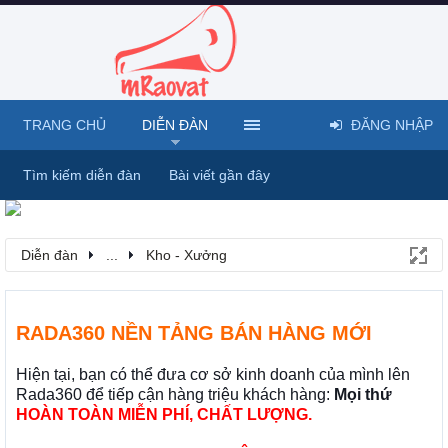
TRANG CHỦ
DIỄN ĐÀN
ĐĂNG NHẬP
Tìm kiếm diễn đàn
Bài viết gần đây
Diễn đàn
...
Kho - Xưởng
RADA360 NỀN TẢNG BÁN HÀNG MỚI
Hiện tại, bạn có thể đưa cơ sở kinh doanh của mình lên
Rada360 để tiếp cận hàng triệu khách hàng:
Mọi thứ
HOÀN TOÀN MIỄN PHÍ, CHẤT LƯỢNG.