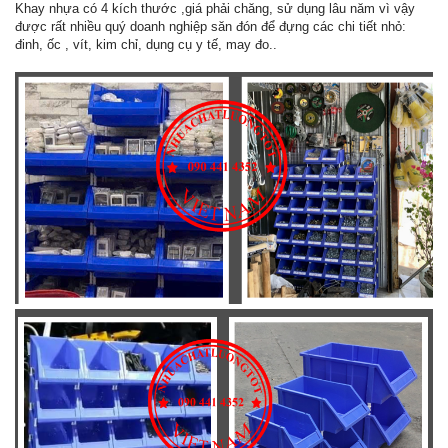
Khay nhựa có 4 kích thước ,giá phải chăng, sử dụng lâu năm vì vậy
được rất nhiều quý doanh nghiệp săn đón để đựng các chi tiết nhỏ:
đinh, ốc , vít, kim chỉ, dụng cụ y tế, may đo..