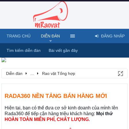
TRANG CHỦ
DIỄN ĐÀN
ĐĂNG NHẬP
Tìm kiếm diễn đàn
Bài viết gần đây
Diễn đàn
...
Rao vặt Tổng hợp
RADA360 NỀN TẢNG BÁN HÀNG MỚI
Hiện tại, bạn có thể đưa cơ sở kinh doanh của mình lên
Rada360 để tiếp cận hàng triệu khách hàng:
Mọi thứ
HOÀN TOÀN MIỄN PHÍ, CHẤT LƯỢNG.