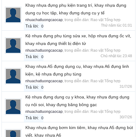
Khay nhựa đựng phụ kiện trang trí, khay nhựa đựng
dụng cụ học tập, khay đựng dụng cụ y tế
nhuachatluongcaocap
, trong diễn đàn:
Rao vặt Tổng hợp
Thứ năm lúc 01:01
Trả lời:
0
Kệ nhựa đựng phụ tùng sửa xe, hộp nhựa đựng ốc vít,
khay nhựa đựng thiết bị điện tử
nhuachatluongcaocap
, trong diễn đàn:
Rao vặt Tổng hợp
Chủ nhật lúc 23:48
Trả lời:
0
Khay nhựa A5 đựng dụng cụ, khay nhựa A6 đựng linh
kiện, kệ nhựa đựng phụ tùng
nhuachatluongcaocap
, trong diễn đàn:
Rao vặt Tổng hợp
31/7/26
Trả lời:
0
Kệ nhựa đựng dụng cụ y khoa, khay nhựa đựng dụng
cụ nội soi, khay đựng băng bông gạc
nhuachatluongcaocap
, trong diễn đàn:
Rao vặt Tổng hợp
30/7/26
Trả lời:
0
Khay nhựa đựng bơm kim tiêm, khay nhựa A5 đựng bút
viết, khay nhựa A6