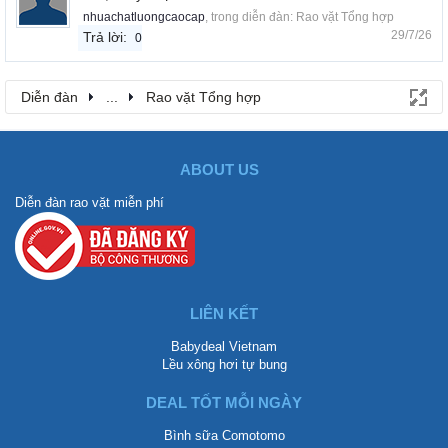
nhuachatluongcaocap
, trong diễn đàn:
Rao vặt Tổng hợp
29/7/26
Trả lời:
0
Diễn đàn
...
Rao vặt Tổng hợp
ABOUT US
Diễn đàn rao vặt miễn phí
LIÊN KẾT
Babydeal Vietnam
Lều xông hơi tự bung
DEAL TỐT MỖI NGÀY
Bình sữa Comotomo