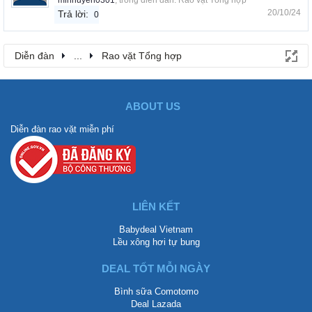
minhuyen0301
, trong diễn đàn:
Rao vặt Tổng hợp
20/10/24
Trả lời:
0
Diễn đàn
...
Rao vặt Tổng hợp
ABOUT US
Diễn đàn rao vặt miễn phí
LIÊN KẾT
Babydeal Vietnam
Lều xông hơi tự bung
DEAL TỐT MỖI NGÀY
Bình sữa Comotomo
Deal Lazada