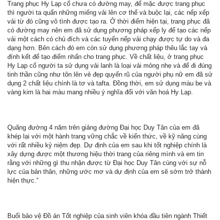
Trang phục Hy Lạp cổ chưa có đường may, để mặc được trang phục
thì người ta quấn những miếng vải lên cơ thể và buộc lại, các nếp xếp
vải từ đó cũng vô tình được tạo ra. Ở thời điểm hiện tại, trang phục đã
có đường may nên em đã sử dụng phương pháp xếp ly để tạo các nếp
vải một cách có chủ đích và các tuyến nếp vải chạy được tự do và đa
dạng hơn. Bên cách đó em còn sử dụng phương pháp thêu lắc tay và
đính kết để tạo điểm nhấn cho trang phục. Về chất liệu, ở trang phục
Hy Lạp cổ người ta sử dụng vải lanh là loại vải mỏng nhẹ và để đi đúng
tinh thần cũng như tôn lên vẻ đẹp quyến rũ của người phụ nữ em đã sử
dụng 2 chất liệu chính là tơ và tafta. Đồng thời, em sử dụng màu be và
vàng kim là hai màu mang nhiều ý nghĩa đối với văn hoá Hy Lạp.
Quãng đường 4 năm trên giảng đường Đại học Duy Tân của em đã
khép lại với một hành trang vững chắc về kiến thức, về kỹ năng cùng
với rất nhiều kỷ niệm đẹp. Dự định của em sau khi tốt nghiệp chính là
xây dựng được một thương hiệu thời trang của riêng mình và em tin
rằng với những gì thu nhận được từ Đại học Duy Tân cùng với sự nỗ
lực của bản thân, những ước mơ và dự định của em sẽ sớm trở thành
hiện thực.”
Buổi bảo vệ Đồ án Tốt nghiệp của sinh viên khóa đầu tiên ngành Thiết