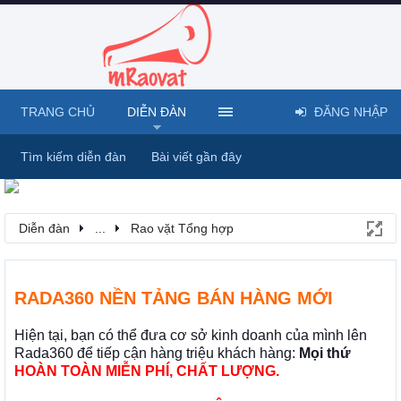
TRANG CHỦ
DIỄN ĐÀN
ĐĂNG NHẬP
Tìm kiếm diễn đàn
Bài viết gần đây
Diễn đàn
...
Rao vặt Tổng hợp
RADA360 NỀN TẢNG BÁN HÀNG MỚI
Hiện tại, bạn có thể đưa cơ sở kinh doanh của mình lên
Rada360 để tiếp cận hàng triệu khách hàng:
Mọi thứ
HOÀN TOÀN MIỄN PHÍ, CHẤT LƯỢNG.