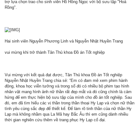
trợ lựa chọn trao cho sinh viên Hồ Hồng Ngọc với bộ sưu tập "Hoá
Rồng".
Hai sinh viên Nguyễn Phương Linh và Nguyễn Nhật Huyền Trang
vui mừng khi trở thành Tân Thủ khoa Đồ án Tốt nghiệp
Vui mừng với kết quả đạt được, Tân Thủ khoa Đồ án Tốt nghiệp
Nguyễn Nhật Huyền Trang chia sẻ: “Em có đam mê xem phim hành
động, khoa học viễn tưởng và trong số đó có nhiều bộ phim tạo hình
nhân vật mang hình ảnh nữ thần rất đẹp mắt và đó cũng chính là cảm
hứng để em thực hiện bộ sưu tập của mình cho đồ án tốt nghiệp. Sau
đó, em đã tìm hiểu các vị thần trong thần thoại Hy Lạp và chọn nữ thần
tình yêu cùng sắc đẹp để thiết kế. Để làm rõ tinh thần của nữ thần Hy
Lạp mà không nhầm qua La Mã hay Bắc Âu thì em cũng dành nhiều
thời gian nghiên cứu thêm về trang phục Hy Lạp cổ đại.