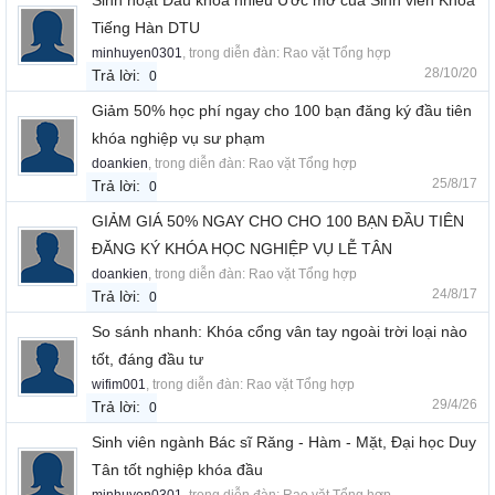
Sinh hoạt Đầu khóa nhiều Ước mơ của Sinh viên Khoa
Tiếng Hàn DTU
minhuyen0301
, trong diễn đàn:
Rao vặt Tổng hợp
28/10/20
Trả lời:
0
Giảm 50% học phí ngay cho 100 bạn đăng ký đầu tiên
khóa nghiệp vụ sư phạm
doankien
, trong diễn đàn:
Rao vặt Tổng hợp
25/8/17
Trả lời:
0
GIẢM GIÁ 50% NGAY CHO CHO 100 BẠN ĐẦU TIÊN
ĐĂNG KÝ KHÓA HỌC NGHIỆP VỤ LỄ TÂN
doankien
, trong diễn đàn:
Rao vặt Tổng hợp
24/8/17
Trả lời:
0
So sánh nhanh: Khóa cổng vân tay ngoài trời loại nào
tốt, đáng đầu tư
wifim001
, trong diễn đàn:
Rao vặt Tổng hợp
29/4/26
Trả lời:
0
Sinh viên ngành Bác sĩ Răng - Hàm - Mặt, Đại học Duy
Tân tốt nghiệp khóa đầu