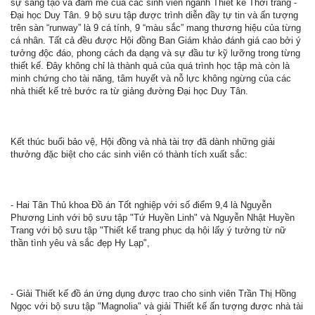
sự sáng tạo và đam mê của các sinh viên ngành Thiết kế Thời trang -
Đại học Duy Tân. 9 bộ sưu tập được trình diễn đầy tự tin và ấn tượng
trên sàn “runway” là 9 cá tính, 9 “màu sắc” mang thương hiệu của từng
cá nhân. Tất cả đều được Hội đồng Ban Giám khảo đánh giá cao bởi ý
tưởng độc đáo, phong cách đa dạng và sự đầu tư kỹ lưỡng trong từng
thiết kế. Đây không chỉ là thành quả của quá trình học tập mà còn là
minh chứng cho tài năng, tâm huyết và nỗ lực không ngừng của các
nhà thiết kế trẻ bước ra từ giảng đường Đại học Duy Tân.
Kết thúc buổi bảo vệ, Hội đồng và nhà tài trợ đã dành những giải
thưởng đặc biệt cho các sinh viên có thành tích xuất sắc:
- Hai Tân Thủ khoa Đồ án Tốt nghiệp với số điểm 9,4 là Nguyễn
Phương Linh với bộ sưu tập "Tứ Huyền Linh" và Nguyễn Nhật Huyền
Trang với bộ sưu tập "Thiết kế trang phục dạ hội lấy ý tưởng từ nữ
thần tình yêu và sắc đẹp Hy Lạp",
- Giải Thiết kế đồ án ứng dụng được trao cho sinh viên Trần Thị Hồng
Ngọc với bộ sưu tập "Magnolia" và giải Thiết kế ấn tượng được nhà tài