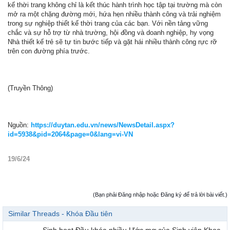
kế thời trang không chỉ là kết thúc hành trình học tập tại trường mà còn
mở ra một chặng đường mới, hứa hẹn nhiều thành công và trải nghiệm
trong sự nghiệp thiết kế thời trang của các bạn. Với nền tảng vững
chắc và sự hỗ trợ từ nhà trường, hội đồng và doanh nghiệp, hy vọng
Nhà thiết kế trẻ sẽ tự tin bước tiếp và gặt hái nhiều thành công rực rỡ
trên con đường phía trước.
(Truyền Thông)
Nguồn:
https://duytan.edu.vn/news/NewsDetail.aspx?
id=5938&pid=2064&page=0&lang=vi-VN
19/6/24
(Bạn phải Đăng nhập hoặc Đăng ký để trả lời bài viết.)
Similar Threads - Khóa Đầu tiên