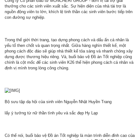
Công ty Cổ phần Đầu tư MONCHERI GROUP - đơn vị tài trợ giải
thưởng cho các sinh viên xuất sắc. Sự hiện diện của nhà tài trợ là
nguồn động viên to lớn, khích lệ tinh thần các sinh viên bước tiếp trên
con đường sự nghiệp.
Trong thế giới thời trang, tạo dựng phong cách và dấu ấn cá nhân là
yếu tố then chốt và quan trọng nhất. Giữa hàng nghìn thiết kế, một
phong cách độc đáo sẽ giúp nhà thiết kế tỏa sáng và nhanh chóng xây
dựng được thương hiệu riêng. Và, buổi bảo vệ Đồ án Tốt nghiệp cũng
chính là cột mốc để các sinh viên K26 thể hiện phong cách cá nhân và
định vị mình trong lòng công chúng.
Bộ sưu tập dạ hội của sinh viên Nguyễn Nhật Huyền Trang
lấy ý tưởng từ nữ thần tình yêu và sắc đẹp Hy Lạp
Có thể nói, buổi bảo vệ Đồ án Tốt nghiệp là màn trình diễn đỉnh cao của