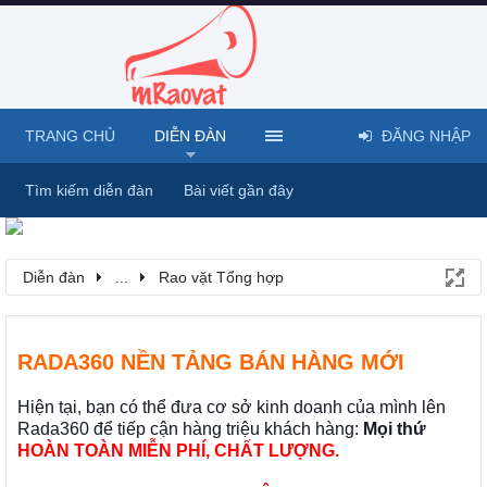
TRANG CHỦ
DIỄN ĐÀN
ĐĂNG NHẬP
Tìm kiếm diễn đàn
Bài viết gần đây
Diễn đàn
...
Rao vặt Tổng hợp
RADA360 NỀN TẢNG BÁN HÀNG MỚI
Hiện tại, bạn có thể đưa cơ sở kinh doanh của mình lên
Rada360 để tiếp cận hàng triệu khách hàng:
Mọi thứ
HOÀN TOÀN MIỄN PHÍ, CHẤT LƯỢNG.