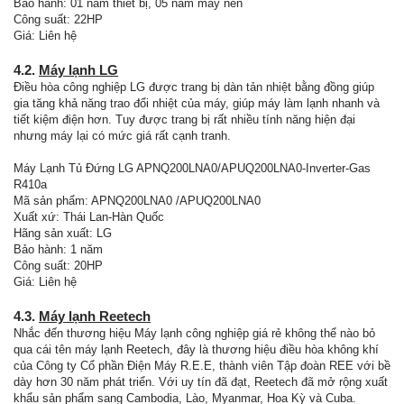
Bảo hành: 01 năm thiết bị, 05 năm máy nén
Công suất: 22HP
Giá: Liên hệ
4.2.
Máy lạnh LG
Điều hòa công nghiệp LG được trang bị dàn tản nhiệt bằng đồng giúp
gia tăng khả năng trao đổi nhiệt của máy, giúp máy làm lạnh nhanh và
tiết kiệm điện hơn. Tuy được trang bị rất nhiều tính năng hiện đại
nhưng máy lại có mức giá rất cạnh tranh.
Máy Lạnh Tủ Đứng LG APNQ200LNA0/APUQ200LNA0-Inverter-Gas
R410a
Mã sản phẩm: APNQ200LNA0 /APUQ200LNA0
Xuất xứ: Thái Lan-Hàn Quốc
Hãng sản xuất: LG
Bảo hành: 1 năm
Công suất: 20HP
Giá: Liên hệ
4.3.
Máy lạnh Reetech
Nhắc đến thương hiệu Máy lạnh công nghiệp giá rẻ không thể nào bỏ
qua cái tên máy lạnh Reetech, đây là thương hiệu điều hòa không khí
của Công ty Cổ phần Điện Máy R.E.E, thành viên Tập đoàn REE với bề
dày hơn 30 năm phát triển. Với uy tín đã đạt, Reetech đã mở rộng xuất
khẩu sản phẩm sang Cambodia, Lào, Myanmar, Hoa Kỳ và Cuba.