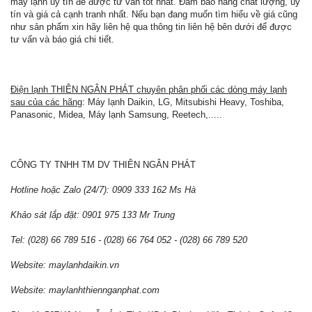
máy lạnh uy tín để được tư vấn tốt nhất. Đảm bảo hàng chất lượng, uy
tín và giá cả cạnh tranh nhất. Nếu bạn đang muốn tìm hiểu về giá cũng
như sản phẩm xin hãy liên hệ qua thông tin liên hệ bên dưới để được
tư vấn và báo giá chi tiết.
Điện lạnh THIÊN NGÂN PHÁT chuyên phân phối các dòng máy lạnh
sau của các hãng
: Máy lạnh Daikin, LG, Mitsubishi Heavy, Toshiba,
Panasonic, Midea, Máy lạnh Samsung, Reetech,.....
CÔNG TY TNHH TM DV THIÊN NGÂN PHÁT
Hotline hoặc Zalo (24/7): 0909 333 162 Ms Hà
Khảo sát lắp đặt: 0901 975 133 Mr Trung
Tel: (028) 66 789 516 - (028) 66 764 052 - (028) 66 789 520
Website: maylanhdaikin.vn
Website: maylanhthiennganphat.com