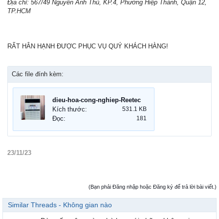
Địa chỉ: 567/49 Nguyễn Ảnh Thủ, KP.4, Phường Hiệp Thành, Quận 12,
TP.HCM
RẤT HÂN HẠNH ĐƯỢC PHỤC VỤ QUÝ KHÁCH HÀNG!
Các file đính kèm:
dieu-hoa-cong-nghiep-Reetech.jpg
Kích thước:
531.1 KB
Đọc:
181
23/11/23
(Bạn phải Đăng nhập hoặc Đăng ký để trả lời bài viết.)
Similar Threads - Không gian nào