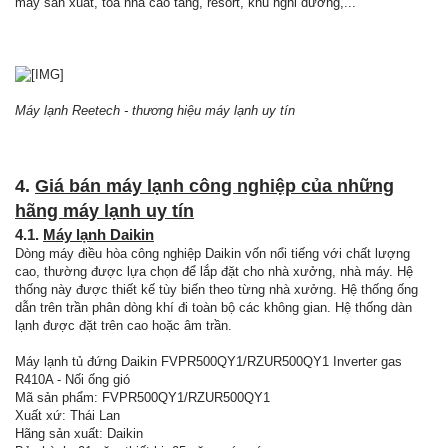
máy sản xuất, tòa nhà cao tầng, resort, khu nghỉ dưỡng,...
Máy lạnh Reetech - thương hiệu máy lạnh uy tín
4.
Giá bán máy lạnh công nghiệp của những
hãng máy lạnh uy tín
4.1.
Máy lạnh Daikin
Dòng máy điều hòa công nghiệp Daikin vốn nổi tiếng với chất lượng
cao, thường được lựa chọn để lắp đặt cho nhà xưởng, nhà máy. Hệ
thống này được thiết kế tùy biến theo từng nhà xưởng. Hệ thống ống
dẫn trên trần phân dòng khí đi toàn bộ các không gian. Hệ thống dàn
lạnh được đặt trên cao hoặc âm trần.
Máy lạnh tủ đứng Daikin FVPR500QY1/RZUR500QY1 Inverter gas
R410A - Nối ống gió
Mã sản phẩm: FVPR500QY1/RZUR500QY1
Xuất xứ: Thái Lan
Hãng sản xuất: Daikin