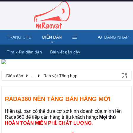
TRANG CHỦ
DIỄN ĐÀN
ĐĂNG NHẬP
Tìm kiếm diễn đàn
Bài viết gần đây
Diễn đàn
...
Rao vặt Tổng hợp
RADA360 NỀN TẢNG BÁN HÀNG MỚI
Hiện tại, bạn có thể đưa cơ sở kinh doanh của mình lên
Rada360 để tiếp cận hàng triệu khách hàng:
Mọi thứ
HOÀN TOÀN MIỄN PHÍ, CHẤT LƯỢNG.