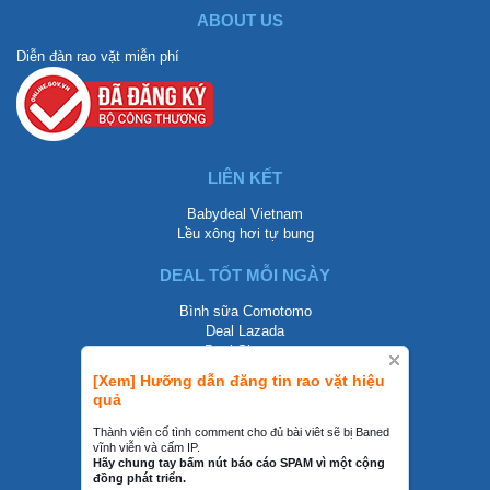
ABOUT US
Diễn đàn rao vặt miễn phí
LIÊN KẾT
Babydeal Vietnam
Lều xông hơi tự bung
DEAL TỐT MỖI NGÀY
Bình sữa Comotomo
Deal Lazada
Deal Shopee
[Xem] Hưỡng dẫn đăng tin rao vặt hiệu
LIÊN HỆ
quả
0858002468
Thành viên cố tình comment cho đủ bài viêt sẽ bị Baned
vĩnh viễn và cấm IP.
contact@mraovat.vn
Hãy chung tay bấm nút báo cáo SPAM vì một cộng
đồng phát triển.
mraovat.vn