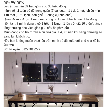
ngày tuỳ ngày)
Lưu ý: giá trên đã bao gồm cọc 30 triệu đồng.
mình để lại toàn bộ đồ trong quán (7 cái quạt , 1 tivi, 1 máy chiếu mini,
1 tủ mát , 1 tủ lạnh, bàn ghế ... dụng cụ pha chế )
Quán đã mở được 1 năm nên cũng có lượng khách quen khá đông .
hiện tại thì mình đang thuê 1 trệt , 1 lửng , 1 lầu với giá 16 triệu/tháng (
tầng thượng cho việc giặc giũ, nấu ăn phơi đồ)
Mình đang cho trọ ở trên 4 nữ với giá là 4,5tr. nên khi sang nhương sẽ
sang lun khách trọ.
Nếu bạn không muốn thuê lầu trên mình sẽ đề xuất với chủ nhà để lại
lầu trên.
Sđt Nguyễn: 01227812279