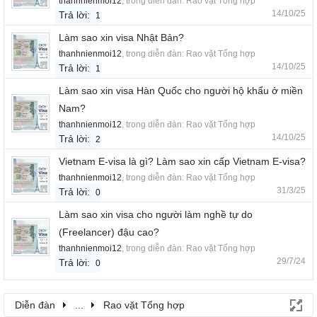
thanhnienmoi12
, trong diễn đàn:
Rao vặt Tổng hợp
14/10/25
Trả lời:
1
Làm sao xin visa Nhật Bản?
thanhnienmoi12
, trong diễn đàn:
Rao vặt Tổng hợp
14/10/25
Trả lời:
1
Làm sao xin visa Hàn Quốc cho người hộ khẩu ở miền
Nam?
thanhnienmoi12
, trong diễn đàn:
Rao vặt Tổng hợp
14/10/25
Trả lời:
2
Vietnam E-visa là gì? Làm sao xin cấp Vietnam E-visa?
thanhnienmoi12
, trong diễn đàn:
Rao vặt Tổng hợp
31/3/25
Trả lời:
0
Làm sao xin visa cho người làm nghề tự do
(Freelancer) đậu cao?
thanhnienmoi12
, trong diễn đàn:
Rao vặt Tổng hợp
29/7/24
Trả lời:
0
Diễn đàn
...
Rao vặt Tổng hợp