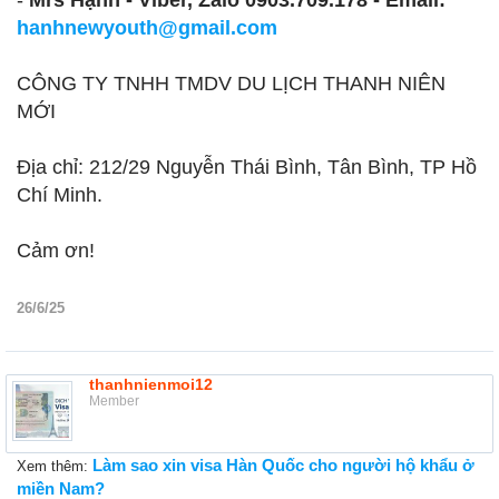
-
Mrs Hạnh - Viber, Zalo 0903.709.178 - Email:
hanhnewyouth@gmail.com
CÔNG TY TNHH TMDV DU LỊCH THANH NIÊN
MỚI
Địa chỉ: 212/29 Nguyễn Thái Bình, Tân Bình, TP Hồ
Chí Minh.
Cảm ơn!
26/6/25
thanhnienmoi12
Member
Làm sao xin visa Hàn Quốc cho người hộ khẩu ở
Xem thêm:
miền Nam?