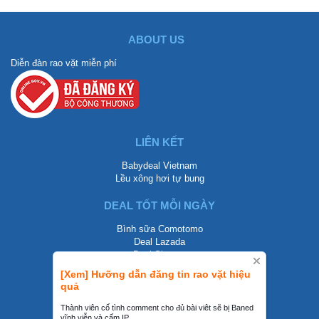
ABOUT US
Diễn đàn rao vặt miễn phí
LIÊN KẾT
Babydeal Vietnam
Lều xông hơi tự bung
DEAL TỐT MỖI NGÀY
Bình sữa Comotomo
Deal Lazada
Deal Shopee
[Xem] Hưỡng dẫn đăng tin rao vặt hiệu
LIÊN HỆ
quả
0858002468
Thành viên cố tình comment cho đủ bài viêt sẽ bị Baned
vĩnh viễn và cấm IP.