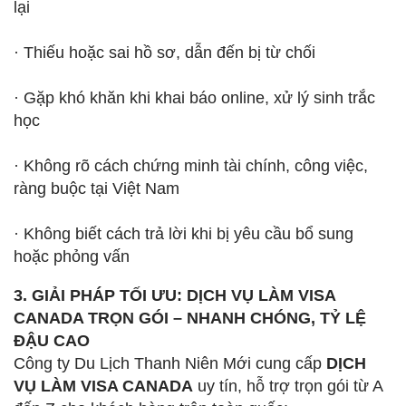
lại
· Thiếu hoặc sai hồ sơ, dẫn đến bị từ chối
· Gặp khó khăn khi khai báo online, xử lý sinh trắc
học
· Không rõ cách chứng minh tài chính, công việc,
ràng buộc tại Việt Nam
· Không biết cách trả lời khi bị yêu cầu bổ sung
hoặc phỏng vấn
3. GIẢI PHÁP TỐI ƯU: DỊCH VỤ LÀM VISA
CANADA TRỌN GÓI – NHANH CHÓNG, TỶ LỆ
ĐẬU CAO
Công ty Du Lịch Thanh Niên Mới cung cấp
DỊCH
VỤ LÀM VISA CANADA
uy tín, hỗ trợ trọn gói từ A