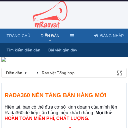
TRANG CHỦ
DIỄN ĐÀN
ĐĂNG NHẬP
Tìm kiếm diễn đàn
Bài viết gần đây
Diễn đàn
...
Rao vặt Tổng hợp
RADA360 NỀN TẢNG BÁN HÀNG MỚI
Hiện tại, bạn có thể đưa cơ sở kinh doanh của mình lên
Rada360 để tiếp cận hàng triệu khách hàng:
Mọi thứ
HOÀN TOÀN MIỄN PHÍ, CHẤT LƯỢNG.