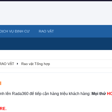
DỊCH VỤ ĐỊNH CƯ
RAO VẶT
RAO VẶT
Rao vặt Tổng hợp
I
ình lên Rada360 để tiếp cận hàng triệu khách hàng:
Mọi thứ
HO
RE.