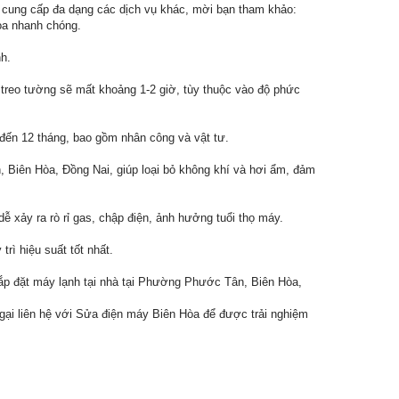
 cung cấp đa dạng các dịch vụ khác, mời bạn tham khảo:
òa nhanh chóng.
nh.
treo tường sẽ mất khoảng 1-2 giờ, tùy thuộc vào độ phức
 đến 12 tháng, bao gồm nhân công và vật tư.
n, Biên Hòa, Đồng Nai, giúp loại bỏ không khí và hơi ẩm, đảm
 xảy ra rò rỉ gas, chập điện, ảnh hưởng tuổi thọ máy.
rì hiệu suất tốt nhất.
 lắp đặt máy lạnh tại nhà tại Phường Phước Tân, Biên Hòa,
gại liên hệ với Sửa điện máy Biên Hòa để được trải nghiệm