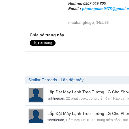
Hotline: 0907 049 805
Email :
phuongnam0478@gmail.
maubanghego
,
14/5/26
Chia sẻ trang này
Similar Threads - Lắp đặt máy
Lắp Đặt Máy Lạnh Treo Tường LG Cho Sh
tinhtrieuan
,
22 phút trước
, trong diễn đàn:
Rao vặt 
Lắp Đặt Máy Lạnh Treo Tường LG Cho Phò
tinhtrieuan
,
Hôm nay lúc 10:12
, trong diễn đàn:
Rao 