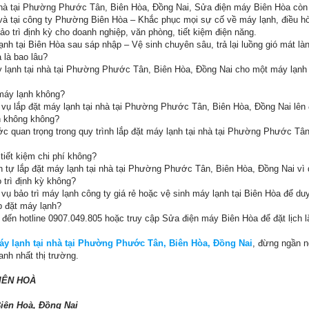
 nhà tại Phường Phước Tân, Biên Hòa, Đồng Nai, Sửa điện máy Biên Hòa còn
 và tại công ty Phường Biên Hòa – Khắc phục mọi sự cố về máy lạnh, điều h
Bảo trì định kỳ cho doanh nghiệp, văn phòng, tiết kiệm điện năng.
ạnh tại Biên Hòa sau sáp nhập – Vệ sinh chuyên sâu, trả lại luồng gió mát là
à là bao lâu?
y lạnh tại nhà tại Phường Phước Tân, Biên Hòa, Đồng Nai cho một máy lạnh 
 máy lạnh không?
h vụ lắp đặt máy lạnh tại nhà tại Phường Phước Tân, Biên Hòa, Đồng Nai lên
n không không?
ớc quan trọng trong quy trình lắp đặt máy lạnh tại nhà tại Phường Phước Tâ
 tiết kiệm chi phí không?
 tự lắp đặt máy lạnh tại nhà tại Phường Phước Tân, Biên Hòa, Đồng Nai vì dễ
 trì định kỳ không?
ụ bảo trì máy lạnh công ty giá rẻ hoặc vệ sinh máy lạnh tại Biên Hòa để duy t
ắp đặt máy lạnh?
i đến hotline 0907.049.805 hoặc truy cập Sửa điện máy Biên Hòa để đặt lịch
áy lạnh tại nhà tại Phường Phước Tân, Biên Hòa, Đồng Nai
, đừng ngần n
anh nhất thị trường.
IÊN HOÀ
Biên Hoà, Đồng Nai