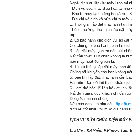
Ngoài dịch vụ lắp đặt máy lạnh tại
- Dịch vụ sửa máy điều hòa tại nhà
- Bảo trì máy lạnh công ty giá rẻ – 
- Địa chỉ vệ sinh và sửa chữa máy l
1. Thời gian lắp đặt máy lạnh tại nh
Thông thường, thời gian lắp đặt má
tạp.
2. Có bảo hành cho dịch vụ lắp đặt
Có, chúng tôi bảo hành toàn bộ dịc
3. Lắp đặt máy lạnh có cần hút châ
Rất cần thiết. Hút chân không là bư
bảo máy hoạt động bền bỉ.
4. Tôi có thể tự lắp đặt máy lạnh để
Chúng tôi khuyến cáo bạn không nên
5. Sau khi lắp đặt, máy lạnh cần bảo
Rất nên. Bạn có thể tham khảo dịch v
6. Làm thế nào để liên hệ đặt lịch l
Rất đơn giản, quý khách chỉ cần gọ
Đồng Nai nhanh chóng.
Nếu bạn đang có nhu cầu
lắp đặt m
dịch vụ tốt nhất với mức giá cạnh tr
DỊCH VỤ SỬA CHỮA ĐIỆN MÁY B
Địa Chỉ : KP.Miễu, P.Phước Tân, 