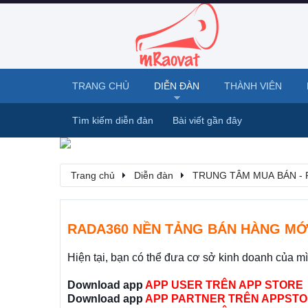
TRANG CHỦ
DIỄN ĐÀN
THÀNH VIÊN
Tìm kiếm diễn đàn
Bài viết gần đây
Trang chủ
Diễn đàn
TRUNG TÂM MUA BÁN - 
RADA360 NỀN TẢNG BÁN HÀNG MỚ
Hiện tại, bạn có thể đưa cơ sở kinh doanh của m
Download app
APP USER TRÊN APP STORE
Download app
APP PARTNER TRÊN APPSTO