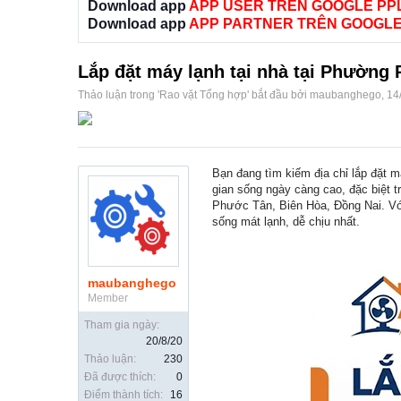
Download app
APP USER TRÊN GOOGLE PP
Download app
APP PARTNER TRÊN GOOGLE
Lắp đặt máy lạnh tại nhà tại Phường
Thảo luận trong '
Rao vặt Tổng hợp
' bắt đầu bởi
maubanghego
,
14
Bạn đang tìm kiếm địa chỉ lắp đặt 
gian sống ngày càng cao, đặc biệt 
Phước Tân, Biên Hòa, Đồng Nai. Với
sống mát lạnh, dễ chịu nhất.
maubanghego
Member
Tham gia ngày:
20/8/20
Thảo luận:
230
Đã được thích:
0
Điểm thành tích:
16