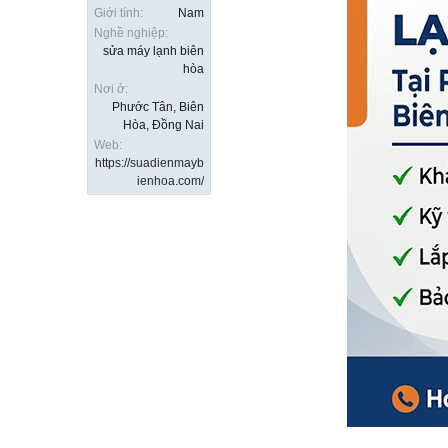
Giới tính:
Nam
Nghề nghiệp:
sửa máy lạnh biên
hòa
Nơi ở:
Phước Tân, Biên
Hòa, Đồng Nai
Web:
https://suadienmayb
ienhoa.com/