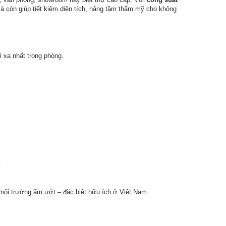
mà còn giúp tiết kiệm diện tích, nâng tầm thẩm mỹ cho không
í xa nhất trong phòng.
.
g môi trường ẩm ướt – đặc biệt hữu ích ở Việt Nam.