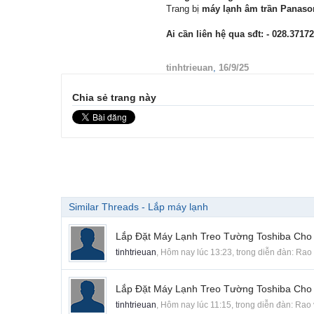
Trang bị
máy lạnh âm trần Panason
Ai cần liên hệ qua sđt:
- 028.3717
tinhtrieuan
,
16/9/25
Chia sẻ trang này
Similar Threads - Lắp máy lạnh
Lắp Đặt Máy Lạnh Treo Tường Toshiba Cho
tinhtrieuan
,
Hôm nay lúc 13:23
, trong diễn đàn:
Rao 
Lắp Đặt Máy Lạnh Treo Tường Toshiba Ch
tinhtrieuan
,
Hôm nay lúc 11:15
, trong diễn đàn:
Rao 