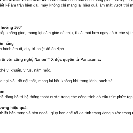
iết kế âm trần hiện đại, máy không chỉ mang lại hiệu quả làm mát vượt trội 
 hướng 360°
hắp không gian, mang lại cảm giác dễ chịu, thoải mái hơn ngay cả ở các vị tr
iện năng
 hành êm ái, duy trì nhiệt độ ổn định.
trội với công nghệ Nanoe™ X độc quyền từ Panasonic:
hế vi khuẩn, virus, nấm mốc.
 sợi vải, đồ nội thất, mang lại bầu không khí trong lành, sạch sẽ.
mm
 dễ dàng bố trí hệ thống thoát nước trong các công trình có cấu trúc phức tạp
ương hiệu quả:
nhiệt
bên trong và bên ngoài, giúp hạn chế tối đa tình trạng đọng nước tron