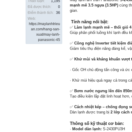
Thảo luận:
1,195
mạnh mẽ 3.5 ngựa (3.5HP)
cùng th
Đã được thích:
0
gian.
Điểm thành tích:
36
Web:
️
Tính năng nổi bật:
https://maylanhtrieu
✅
Làm lạnh mạnh mẽ – thổi gió 4
an.com/hang-san-
Giúp phân phối luồng khí lạnh đều k
xuat/may-lanh-
panasonic-45
✅
Công nghệ Inverter tiết kiệm đ
Giảm tiêu thụ điện năng đáng kể, vận
✅
Khử mùi và kháng khuẩn vượt 
· Gốc OH chủ động tấn công và ức c
· Khử mùi hiệu quả ngay cả trong các
✅
Bơm nước ngưng lên đến 850
Tạo điều kiện lắp đặt linh hoạt hơn,
✅
Cách nhiệt kép – chống đọng s
Dàn lạnh được trang bị
2 lớp cách 
Thông số kỹ thuật cơ bản:
·
Model dàn lạnh:
S-2430PU3H