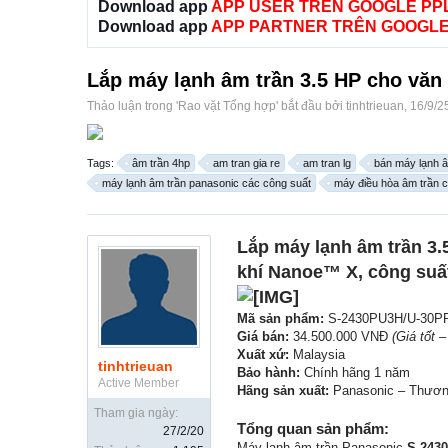
Download app
APP USER TRÊN GOOGLE PP
Download app
APP PARTNER TRÊN GOOGLE
Lắp máy lạnh âm trần 3.5 HP cho vă
Thảo luận trong '
Rao vặt Tổng hợp
' bắt đầu bởi
tinhtrieuan
,
16/9/2
Tags:
âm trần 4hp
am tran gia re
am tran lg
bán máy lạnh â
máy lạnh âm trần panasonic các công suất
máy điều hòa âm trần c
Lắp máy lạnh âm trần 3
khí Nanoe™ X, công suất 
Mã sản phẩm:
S-2430PU3H/U-30P
Giá bán:
34.500.000 VNĐ
(Giá tốt 
Xuất xứ:
Malaysia
tinhtrieuan
Bảo hành:
Chính hãng 1 năm
Active Member
Hãng sản xuất:
Panasonic – Thương
Tham gia ngày:
Tổng quan sản phẩm:
27/2/20
Máy lạnh âm trần Panasonic
S-2430