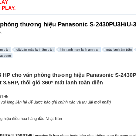
LAY
 PLAY.
n phòng thương hiệu Panasonic S-2430PU3H/U-3
5
.
m trần
giá bán máy lạnh âm trần
hinh anh may lanh am tran
máy lạnh âm trần
assette
.5 HP cho văn phòng thương hiệu Panasonic S-2430
3.5HP, thổi gió 360° mát lạnh toàn diện
R1H5
– vui lòng liên hệ để được báo giá chính xác và ưu đãi mới nhất)
 hiệu điều hòa hàng đầu Nhật Bản
PU3H/U-30PR1H5 Inverter
là lựa chọn hoàn hảo cho không gian thương mại