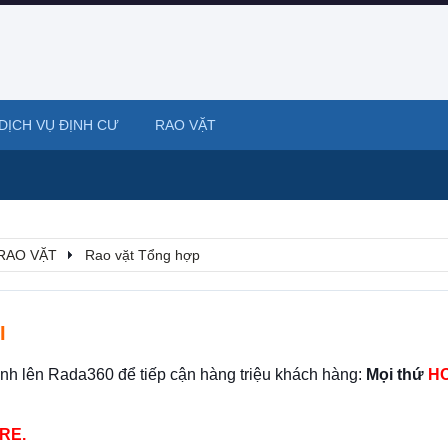
DỊCH VỤ ĐỊNH CƯ
RAO VẶT
RAO VẶT
Rao vặt Tổng hợp
I
ình lên Rada360 để tiếp cận hàng triệu khách hàng:
Mọi thứ
HO
RE.