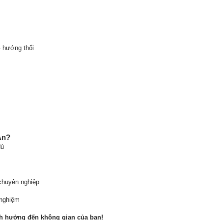
 hướng thổi
An?
đủ
 chuyên nghiệp
 nghiệm
h hưởng đến không gian của bạn!