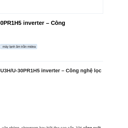
0PR1H5 inverter – Công
máy lạnh âm trần midea
PU3H/U-30PR1H5 inverter – Công nghệ lọc
, văn phòng, showroom hay biệt thự cao cấp. Với
công suất