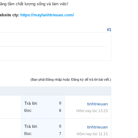
âng tầm chất lượng sống và làm việc!
ebsite cty:
https://maylanhtrieuan.com/
#1
(Bạn phải Đăng nhập hoặc Đăng ký để trả lời bài viết.)
Trả lời:
0
tinhtrieuan
Đọc:
6
Hôm nay lúc 13:23
Trả lời:
0
tinhtrieuan
Đọc:
7
Hôm nay lúc 11:15