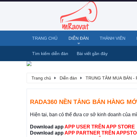
TRANG CHỦ
DIỄN ĐÀN
THÀNH VIÊN
Tìm kiếm diễn đàn
Bài viết gần đây
Trang chủ
Diễn đàn
TRUNG TÂM MUA BÁN - 
RADA360 NỀN TẢNG BÁN HÀNG MỚ
Hiện tại, bạn có thể đưa cơ sở kinh doanh của m
Download app
APP USER TRÊN APP STORE
Download app
APP PARTNER TRÊN APPSTO