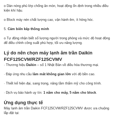
o Dàn nóng phủ lớp chống ăn mòn, hoạt động ổn định trong nhiều điều
kiện khí hậu.
o Block máy nén chất lượng cao, vận hành êm, ít hỏng hóc.
5.
Cảm biến kép thông minh
o Tự động nhận biết số lượng người trong phòng và mức độ hoạt động
để điều chỉnh công suất phù hợp, tối ưu năng lượng.
Lý do nên chọn máy lạnh âm trần Daikin
FCF125CVM/RZF125CVMV
· Thương hiệu
Daikin
– số 1 Nhật Bản về điều hòa thương mại.
· Đáp ứng nhu cầu
làm mát không gian lớn
với độ bền cao.
· Thiết kế hiện đại, sang trọng, nâng tầm thẩm mỹ cho công trình.
· Dịch vụ bảo hành uy tín:
1 năm cho máy, 5 năm cho block
.
Ứng dụng thực tế
Máy lạnh âm trần Daikin FCF125CVM/RZF125CVMV được ưa chuộng
lắp đặt tại: