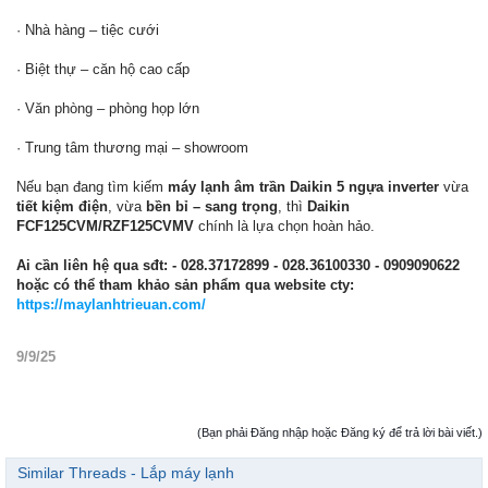
· Nhà hàng – tiệc cưới
· Biệt thự – căn hộ cao cấp
· Văn phòng – phòng họp lớn
· Trung tâm thương mại – showroom
Nếu bạn đang tìm kiếm
máy lạnh âm trần Daikin 5 ngựa inverter
vừa
tiết kiệm điện
, vừa
bền bỉ – sang trọng
, thì
Daikin
FCF125CVM/RZF125CVMV
chính là lựa chọn hoàn hảo.
Ai cần liên hệ qua sđt:
- 028.37172899 - 028.36100330 - 0909090622
hoặc có thể tham khảo sản phẩm qua website cty:
https://maylanhtrieuan.com/
9/9/25
(Bạn phải Đăng nhập hoặc Đăng ký để trả lời bài viết.)
Similar Threads - Lắp máy lạnh