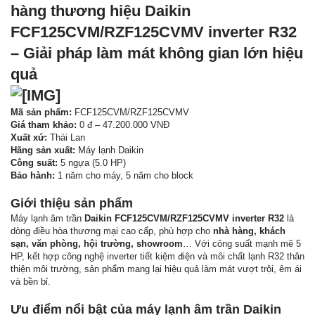
hàng thương hiệu Daikin
FCF125CVM/RZF125CVMV inverter R32
– Giải pháp làm mát không gian lớn hiệu
quả
Mã sản phẩm:
FCF125CVM/RZF125CVMV
Giá tham khảo:
0 đ – 47.200.000 VNĐ
Xuất xứ:
Thái Lan
Hãng sản xuất:
Máy lạnh Daikin
Công suất:
5 ngựa (5.0 HP)
Bảo hành:
1 năm cho máy, 5 năm cho block
Giới thiệu sản phẩm
Máy lạnh âm trần
Daikin FCF125CVM/RZF125CVMV inverter R32
là
dòng điều hòa thương mại cao cấp, phù hợp cho
nhà hàng, khách
sạn, văn phòng, hội trường, showroom
… Với công suất mạnh mẽ 5
HP, kết hợp công nghệ inverter tiết kiệm điện và môi chất lạnh R32 thân
thiện môi trường, sản phẩm mang lại hiệu quả làm mát vượt trội, êm ái
và bền bỉ.
Ưu điểm nổi bật của máy lạnh âm trần Daikin