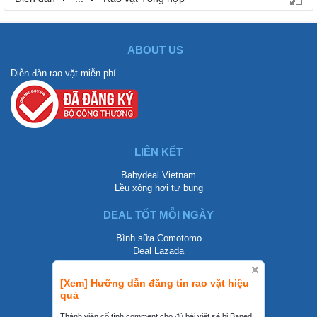
ABOUT US
Diễn đàn rao vặt miễn phí
LIÊN KẾT
Babydeal Vietnam
Lều xông hơi tự bung
DEAL TỐT MỖI NGÀY
Bình sữa Comotomo
Deal Lazada
Deal Shopee
[Xem] Hưỡng dẫn đăng tin rao vặt hiệu
LIÊN HỆ
quả
0858002468
Thành viên cố tình comment cho đủ bài viêt sẽ bị Baned