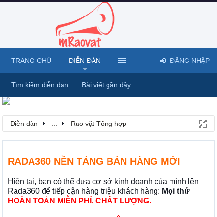
TRANG CHỦ
DIỄN ĐÀN
ĐĂNG NHẬP
Tìm kiếm diễn đàn
Bài viết gần đây
Diễn đàn
...
Rao vặt Tổng hợp
RADA360 NỀN TẢNG BÁN HÀNG MỚI
Hiện tại, bạn có thể đưa cơ sở kinh doanh của mình lên
Rada360 để tiếp cận hàng triệu khách hàng:
Mọi thứ
HOÀN TOÀN MIỄN PHÍ, CHẤT LƯỢNG.