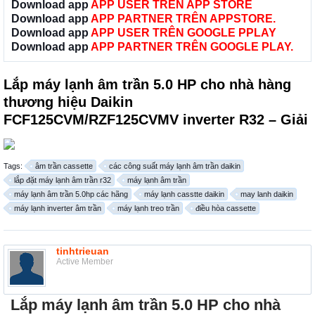
Download app
APP USER TRÊN APP STORE
Download app
APP PARTNER TRÊN APPSTORE.
Download app
APP USER TRÊN GOOGLE PPLAY
Download app
APP PARTNER TRÊN GOOGLE PLAY.
Lắp máy lạnh âm trần 5.0 HP cho nhà hàng
thương hiệu Daikin
FCF125CVM/RZF125CVMV inverter R32 – Giải
Tags:
âm trần cassette
các công suất máy lạnh âm trần daikin
lắp đặt máy lạnh âm trần r32
máy lạnh âm trần
máy lạnh âm trần 5.0hp các hãng
máy lạnh casstte daikin
may lanh daikin
máy lạnh inverter âm trần
máy lạnh treo trần
điều hòa cassette
tinhtrieuan
Active Member
Lắp máy lạnh âm trần 5.0 HP cho nhà