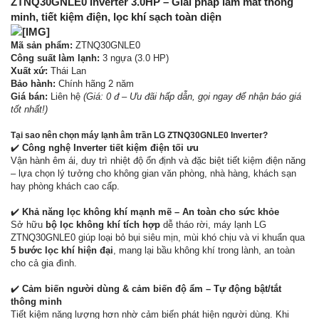
ZTNQ30GNLE0 Inverter 3.0HP – Giải pháp làm mát thông
minh, tiết kiệm điện, lọc khí sạch toàn diện
Mã sản phẩm:
ZTNQ30GNLE0
Công suất làm lạnh:
3 ngựa (3.0 HP)
Xuất xứ:
Thái Lan
Bảo hành:
Chính hãng 2 năm
Giá bán:
Liên hệ
(Giá: 0 đ – Ưu đãi hấp dẫn, gọi ngay để nhận báo giá
tốt nhất!)
Tại sao nên chọn máy lạnh âm trần LG ZTNQ30GNLE0 Inverter?
✔️
Công nghệ Inverter tiết kiệm điện tối ưu
Vận hành êm ái, duy trì nhiệt độ ổn định và đặc biệt tiết kiệm điện năng
– lựa chọn lý tưởng cho không gian văn phòng, nhà hàng, khách sạn
hay phòng khách cao cấp.
✔️
Khả năng lọc không khí mạnh mẽ – An toàn cho sức khỏe
Sở hữu
bộ lọc không khí tích hợp
dễ tháo rời, máy lạnh LG
ZTNQ30GNLE0 giúp loại bỏ bụi siêu mịn, mùi khó chịu và vi khuẩn qua
5 bước lọc khí hiện đại
, mang lại bầu không khí trong lành, an toàn
cho cả gia đình.
✔️
Cảm biến người dùng & cảm biến độ ẩm – Tự động bật/tắt
thông minh
Tiết kiệm năng lượng hơn nhờ cảm biến phát hiện người dùng. Khi