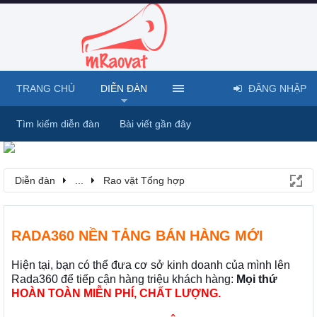
TRANG CHỦ
DIỄN ĐÀN
ĐĂNG NHẬP
Tìm kiếm diễn đàn
Bài viết gần đây
Diễn đàn
...
Rao vặt Tổng hợp
RADA360 NỀN TẢNG BÁN HÀNG MỚI
Hiện tại, bạn có thể đưa cơ sở kinh doanh của mình lên
Rada360 để tiếp cận hàng triệu khách hàng:
Mọi thứ
HOÀN TOÀN MIỄN PHÍ, CHẤT LƯỢNG.