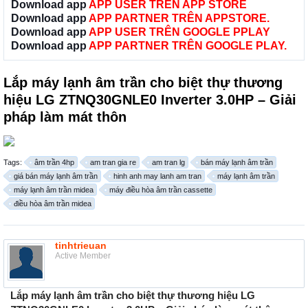
Download app
APP USER TRÊN APP STORE
Download app
APP PARTNER TRÊN APPSTORE.
Download app
APP USER TRÊN GOOGLE PPLAY
Download app
APP PARTNER TRÊN GOOGLE PLAY.
Lắp máy lạnh âm trần cho biệt thự thương
hiệu LG ZTNQ30GNLE0 Inverter 3.0HP – Giải
pháp làm mát thôn
Tags:
âm trần 4hp
am tran gia re
am tran lg
bán máy lạnh âm trần
giá bán máy lạnh âm trần
hinh anh may lanh am tran
máy lạnh âm trần
máy lạnh âm trần midea
máy điều hòa âm trần cassette
điều hòa âm trần midea
tinhtrieuan
Active Member
Lắp m
áy lạnh âm trần cho biệt thự thương hiệu LG