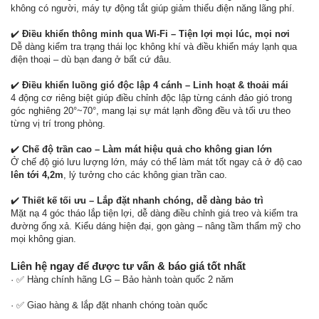
không có người, máy tự động tắt giúp giảm thiểu điện năng lãng phí.
✔️
Điều khiển thông minh qua Wi-Fi – Tiện lợi mọi lúc, mọi nơi
Dễ dàng kiểm tra trạng thái lọc không khí và điều khiển máy lạnh qua
điện thoại – dù bạn đang ở bất cứ đâu.
✔️
Điều khiển luồng gió độc lập 4 cánh – Linh hoạt & thoải mái
4 động cơ riêng biệt giúp điều chỉnh độc lập từng cánh đảo gió trong
góc nghiêng 20°~70°, mang lại sự mát lạnh đồng đều và tối ưu theo
từng vị trí trong phòng.
✔️
Chế độ trần cao – Làm mát hiệu quả cho không gian lớn
Ở chế độ gió lưu lượng lớn, máy có thể làm mát tốt ngay cả ở độ cao
lên tới 4,2m
, lý tưởng cho các không gian trần cao.
✔️
Thiết kế tối ưu – Lắp đặt nhanh chóng, dễ dàng bảo trì
Mặt nạ 4 góc tháo lắp tiện lợi, dễ dàng điều chỉnh giá treo và kiểm tra
đường ống xả. Kiểu dáng hiện đại, gọn gàng – nâng tầm thẩm mỹ cho
mọi không gian.
Liên hệ ngay để được tư vấn & báo giá tốt nhất
· ✅ Hàng chính hãng LG – Bảo hành toàn quốc 2 năm
· ✅ Giao hàng & lắp đặt nhanh chóng toàn quốc