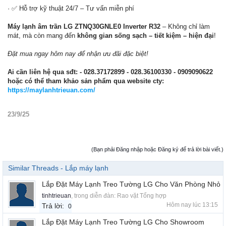
· ✅ Hỗ trợ kỹ thuật 24/7 – Tư vấn miễn phí
Máy lạnh âm trần LG ZTNQ30GNLE0 Inverter R32
– Không chỉ làm
mát, mà còn mang đến
không gian sống sạch – tiết kiệm – hiện đại
!
Đặt mua ngay hôm nay để nhận ưu đãi đặc biệt!
Ai cần liên hệ qua sđt:
- 028.37172899 - 028.36100330 - 0909090622
hoặc có thể tham khảo sản phẩm qua website cty:
https://maylanhtrieuan.com/
23/9/25
(Bạn phải Đăng nhập hoặc Đăng ký để trả lời bài viết.)
Similar Threads - Lắp máy lạnh
Lắp Đặt Máy Lạnh Treo Tường LG Cho Văn Phòng Nhỏ
tinhtrieuan
, trong diễn đàn:
Rao vặt Tổng hợp
Hôm nay lúc 13:15
Trả lời:
0
Lắp Đặt Máy Lạnh Treo Tường LG Cho Showroom