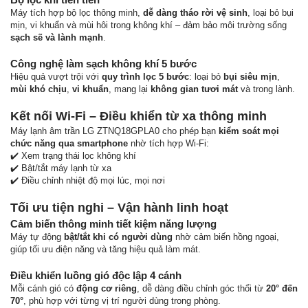
Máy tích hợp bộ lọc thông minh,
dễ dàng tháo rời vệ sinh
, loại bỏ bụi
mịn, vi khuẩn và mùi hôi trong không khí – đảm bảo môi trường sống
sạch sẽ và lành mạnh
.
Công nghệ làm sạch không khí 5 bước
Hiệu quả vượt trội với
quy trình lọc 5 bước
: loại bỏ
bụi siêu mịn
,
mùi khó chịu
,
vi khuẩn
, mang lại
không gian tươi mát
và trong lành.
Kết nối Wi-Fi – Điều khiển từ xa thông minh
Máy lạnh âm trần LG ZTNQ18GPLA0 cho phép bạn
kiểm soát mọi
chức năng qua smartphone
nhờ tích hợp Wi-Fi:
✔️ Xem trạng thái lọc không khí
✔️ Bật/tắt máy lạnh từ xa
✔️ Điều chỉnh nhiệt độ mọi lúc, mọi nơi
Tối ưu tiện nghi – Vận hành linh hoạt
Cảm biến thông minh tiết kiệm năng lượng
Máy tự động
bật/tắt khi có người dùng
nhờ cảm biến hồng ngoại,
giúp tối ưu điện năng và tăng hiệu quả làm mát.
Điều khiển luồng gió độc lập 4 cánh
Mỗi cánh gió có
động cơ riêng
, dễ dàng điều chỉnh góc thổi từ
20° đến
70°
, phù hợp với từng vị trí người dùng trong phòng.