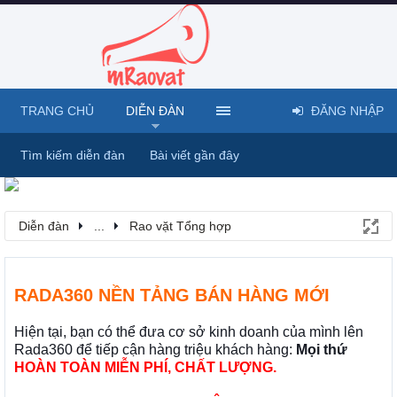
TRANG CHỦ
DIỄN ĐÀN
ĐĂNG NHẬP
Tìm kiếm diễn đàn
Bài viết gần đây
Diễn đàn
...
Rao vặt Tổng hợp
RADA360 NỀN TẢNG BÁN HÀNG MỚI
Hiện tại, bạn có thể đưa cơ sở kinh doanh của mình lên
Rada360 để tiếp cận hàng triệu khách hàng:
Mọi thứ
HOÀN TOÀN MIỄN PHÍ, CHẤT LƯỢNG.