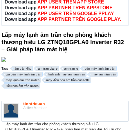
Download app
APP USER TRÊN APP STORE
Download app
APP PARTNER TRÊN APPSTORE.
Download app
APP USER TRÊN GOOGLE PPLAY
Download app
APP PARTNER TRÊN GOOGLE PLAY.
Lắp máy lạnh âm trần cho phòng khách
thương hiệu LG ZTNQ18GPLA0 Inverter R32
– Giải pháp làm mát hiệ
Tags:
âm trần 4hp
am tran gia re
am tran lg
bán máy lạnh âm trần
giá bán máy lạnh âm trần
hinh anh may lanh am tran
máy lạnh âm trần
máy lạnh âm trần midea
máy điều hòa âm trần cassette
điều hòa âm trần midea
tinhtrieuan
Active Member
Lắp máy lạnh âm trần cho phòng khách thương hiệu LG
ZTNQ18GPLA0 Inverter R32 – Giải pháp làm mát hiện đại, tối ưu cho