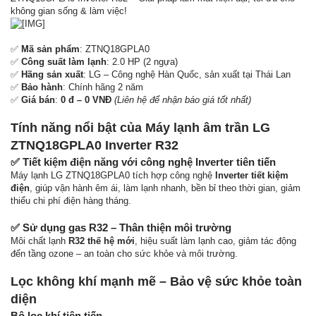
không gian sống & làm việc!
✅
Mã sản phẩm
: ZTNQ18GPLA0
✅
Công suất làm lạnh
: 2.0 HP (2 ngựa)
✅
Hãng sản xuất
: LG – Công nghệ Hàn Quốc, sản xuất tại Thái Lan
✅
Bảo hành
: Chính hãng 2 năm
✅
Giá bán
:
0 đ – 0 VNĐ
(Liên hệ để nhận báo giá tốt nhất)
Tính năng nổi bật của Máy lạnh âm trần LG
ZTNQ18GPLA0 Inverter R32
✅
Tiết kiệm điện năng với công nghệ Inverter tiên tiến
Máy lạnh LG ZTNQ18GPLA0 tích hợp công nghệ
Inverter tiết kiệm
điện
, giúp vận hành êm ái, làm lạnh nhanh, bền bỉ theo thời gian, giảm
thiểu chi phí điện hàng tháng.
✅
Sử dụng gas R32 – Thân thiện môi trường
Môi chất lạnh
R32 thế hệ mới
, hiệu suất làm lạnh cao, giảm tác động
đến tầng ozone – an toàn cho sức khỏe và môi trường.
Lọc không khí mạnh mẽ – Bảo vệ sức khỏe toàn
diện
Bộ lọc khí tiên tiến