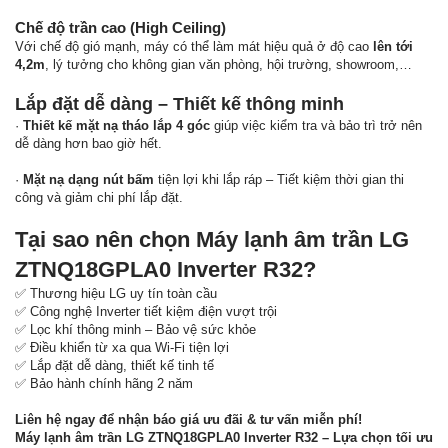
Chế độ trần cao (High Ceiling)
Với chế độ gió mạnh, máy có thể làm mát hiệu quả ở độ cao
lên tới
4,2m
, lý tưởng cho không gian văn phòng, hội trường, showroom,…
Lắp đặt dễ dàng – Thiết kế thông minh
·
Thiết kế mặt nạ tháo lắp 4 góc
giúp việc kiểm tra và bảo trì trở nên
dễ dàng hơn bao giờ hết.
·
Mặt nạ dạng nút bấm
tiện lợi khi lắp ráp – Tiết kiệm thời gian thi
công và giảm chi phí lắp đặt.
Tại sao nên chọn Máy lạnh âm trần LG
ZTNQ18GPLA0 Inverter R32?
✅ Thương hiệu LG uy tín toàn cầu
✅ Công nghệ Inverter tiết kiệm điện vượt trội
✅ Lọc khí thông minh – Bảo vệ sức khỏe
✅ Điều khiển từ xa qua Wi-Fi tiện lợi
✅ Lắp đặt dễ dàng, thiết kế tinh tế
✅ Bảo hành chính hãng 2 năm
Liên hệ ngay để nhận báo giá ưu đãi & tư vấn miễn phí!
Máy lạnh âm trần LG ZTNQ18GPLA0 Inverter R32 – Lựa chọn tối ưu