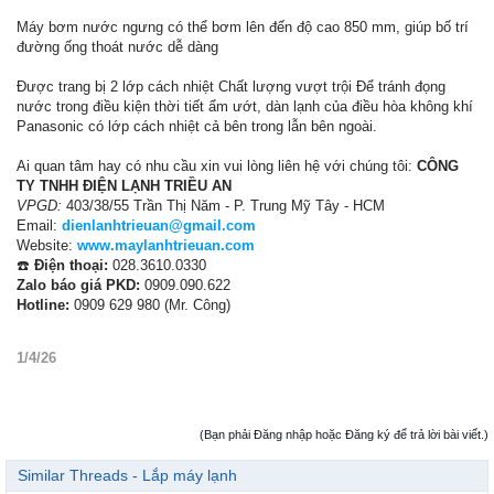
Máy bơm nước ngưng có thể bơm lên đến độ cao 850 mm, giúp bố trí
đường ống thoát nước dễ dàng
Được trang bị 2 lớp cách nhiệt Chất lượng vượt trội Để tránh đọng
nước trong điều kiện thời tiết ẩm ướt, dàn lạnh của điều hòa không khí
Panasonic có lớp cách nhiệt cả bên trong lẫn bên ngoài.
Ai quan tâm hay có nhu cầu xin vui lòng liên hệ với chúng tôi:
CÔNG
TY TNHH ĐIỆN LẠNH TRIỀU AN
VPGD:
403/38/55 Trần Thị Năm - P. Trung Mỹ Tây - HCM
Email:
dienlanhtrieuan@gmail.com
Website:
www.maylanhtrieuan.com
☎️
Điện thoại:
028.3610.0330
Zalo báo giá PKD:
0909.090.622
Hotline:
0909 629 980 (Mr. Công)
1/4/26
(Bạn phải Đăng nhập hoặc Đăng ký để trả lời bài viết.)
Similar Threads - Lắp máy lạnh