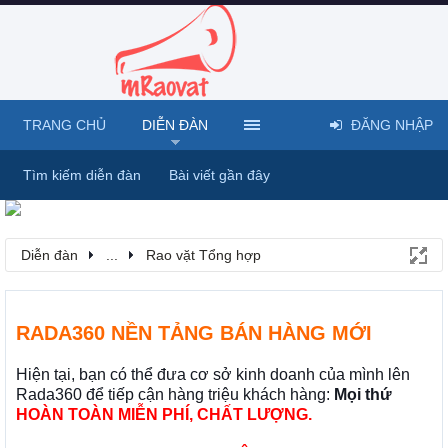
TRANG CHỦ
DIỄN ĐÀN
ĐĂNG NHẬP
Tìm kiếm diễn đàn
Bài viết gần đây
Diễn đàn
...
Rao vặt Tổng hợp
RADA360 NỀN TẢNG BÁN HÀNG MỚI
Hiện tại, bạn có thể đưa cơ sở kinh doanh của mình lên
Rada360 để tiếp cận hàng triệu khách hàng:
Mọi thứ
HOÀN TOÀN MIỄN PHÍ, CHẤT LƯỢNG.