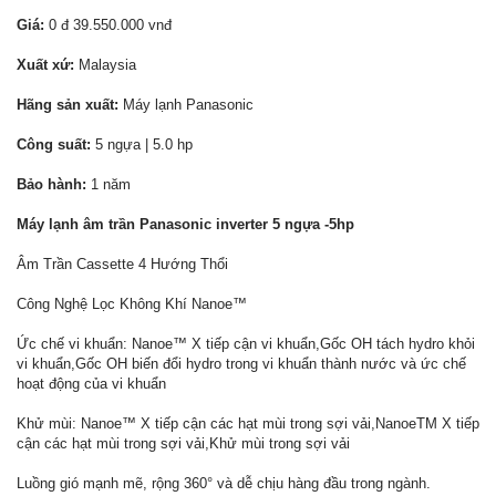
Giá:
0 đ 39.550.000 vnđ
Xuất xứ:
Malaysia
Hãng sản xuất:
Máy lạnh Panasonic
Công suất:
5 ngựa | 5.0 hp
Bảo hành:
1 năm
Máy lạnh âm trần Panasonic inverter 5 ngựa -5hp
Âm Trần Cassette 4 Hướng Thổi
Công Nghệ Lọc Không Khí Nanoe™
Ức chế vi khuẩn: Nanoe™ X tiếp cận vi khuẩn,Gốc OH tách hydro khỏi
vi khuẩn,Gốc OH biến đổi hydro trong vi khuẩn thành nước và ức chế
hoạt động của vi khuẩn
Khử mùi: Nanoe™ X tiếp cận các hạt mùi trong sợi vải,NanoeTM X tiếp
cận các hạt mùi trong sợi vải,Khử mùi trong sợi vải
Luồng gió mạnh mẽ, rộng 360° và dễ chịu hàng đầu trong ngành.