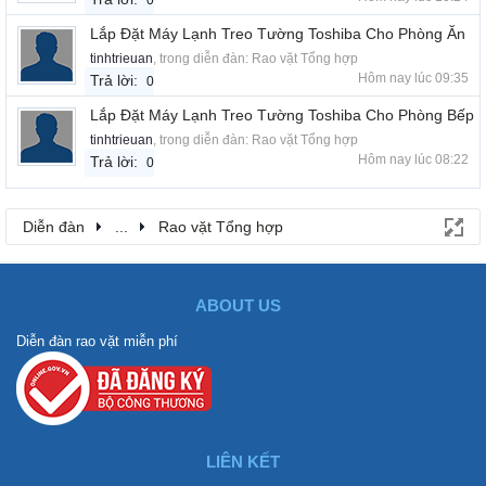
0
Lắp Đặt Máy Lạnh Treo Tường Toshiba Cho Phòng Ăn
tinhtrieuan
, trong diễn đàn:
Rao vặt Tổng hợp
Hôm nay lúc 09:35
Trả lời:
0
Lắp Đặt Máy Lạnh Treo Tường Toshiba Cho Phòng Bếp
tinhtrieuan
, trong diễn đàn:
Rao vặt Tổng hợp
Hôm nay lúc 08:22
Trả lời:
0
Diễn đàn
...
Rao vặt Tổng hợp
ABOUT US
Diễn đàn rao vặt miễn phí
LIÊN KẾT