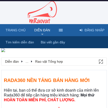
TRANG CHỦ
DIỄN ĐÀN
ĐĂNG NHẬP
Tìm kiếm diễn đàn
Bài viết gần đây
Diễn đàn
...
Rao vặt Tổng hợp
RADA360 NỀN TẢNG BÁN HÀNG MỚI
Hiện tại, bạn có thể đưa cơ sở kinh doanh của mình lên
Rada360 để tiếp cận hàng triệu khách hàng:
Mọi thứ
HOÀN TOÀN MIỄN PHÍ, CHẤT LƯỢNG.