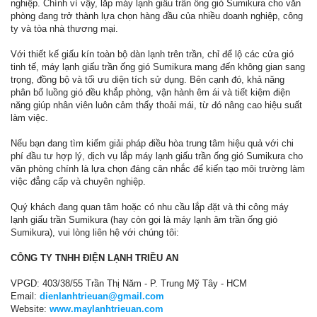
nghiệp. Chính vì vậy, lắp máy lạnh giấu trần ống gió Sumikura cho văn
phòng đang trở thành lựa chọn hàng đầu của nhiều doanh nghiệp, công
ty và tòa nhà thương mại.
Với thiết kế giấu kín toàn bộ dàn lạnh trên trần, chỉ để lộ các cửa gió
tinh tế, máy lạnh giấu trần ống gió Sumikura mang đến không gian sang
trọng, đồng bộ và tối ưu diện tích sử dụng. Bên cạnh đó, khả năng
phân bổ luồng gió đều khắp phòng, vận hành êm ái và tiết kiệm điện
năng giúp nhân viên luôn cảm thấy thoải mái, từ đó nâng cao hiệu suất
làm việc.
Nếu bạn đang tìm kiếm giải pháp điều hòa trung tâm hiệu quả với chi
phí đầu tư hợp lý, dịch vụ lắp máy lạnh giấu trần ống gió Sumikura cho
văn phòng chính là lựa chọn đáng cân nhắc để kiến tạo môi trường làm
việc đẳng cấp và chuyên nghiệp.
Quý khách đang quan tâm hoặc có nhu cầu lắp đặt và thi công máy
lạnh giấu trần Sumikura (hay còn gọi là máy lạnh âm trần ống gió
Sumikura), vui lòng liên hệ với chúng tôi:
CÔNG TY TNHH ĐIỆN LẠNH TRIỀU AN
VPGD: 403/38/55 Trần Thị Năm - P. Trung Mỹ Tây - HCM
Email:
dienlanhtrieuan@gmail.com
Website:
www.maylanhtrieuan.com