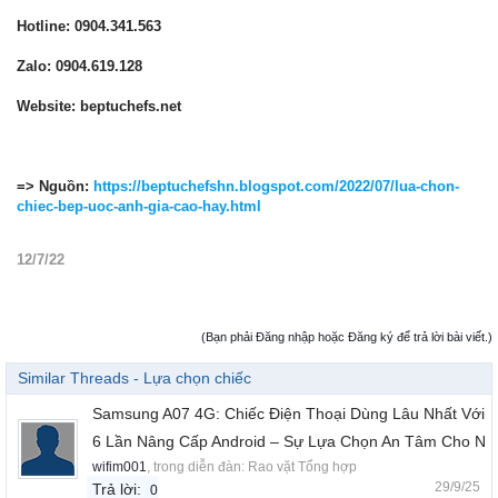
Hotline: 0904.341.563
Zalo: 0904.619.128
Website: beptuchefs.net
=> Nguồn:
https://beptuchefshn.blogspot.com/2022/07/lua-chon-
chiec-bep-uoc-anh-gia-cao-hay.html
12/7/22
(Bạn phải Đăng nhập hoặc Đăng ký để trả lời bài viết.)
Similar Threads - Lựa chọn chiếc
Samsung A07 4G: Chiếc Điện Thoại Dùng Lâu Nhất Với
6 Lần Nâng Cấp Android – Sự Lựa Chọn An Tâm Cho N
wifim001
, trong diễn đàn:
Rao vặt Tổng hợp
29/9/25
Trả lời:
0