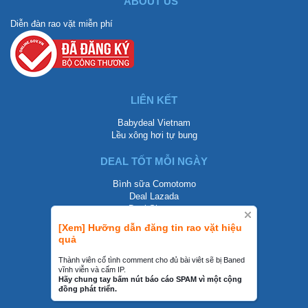
ABOUT US
Diễn đàn rao vặt miễn phí
LIÊN KẾT
Babydeal Vietnam
Lều xông hơi tự bung
DEAL TỐT MỖI NGÀY
Bình sữa Comotomo
Deal Lazada
Deal Shopee
[Xem] Hưỡng dẫn đăng tin rao vặt hiệu
LIÊN HỆ
quả
0858002468
Thành viên cố tình comment cho đủ bài viêt sẽ bị Baned
vĩnh viễn và cấm IP.
contact@mraovat.vn
Hãy chung tay bấm nút báo cáo SPAM vì một cộng
đồng phát triển.
mraovat.vn