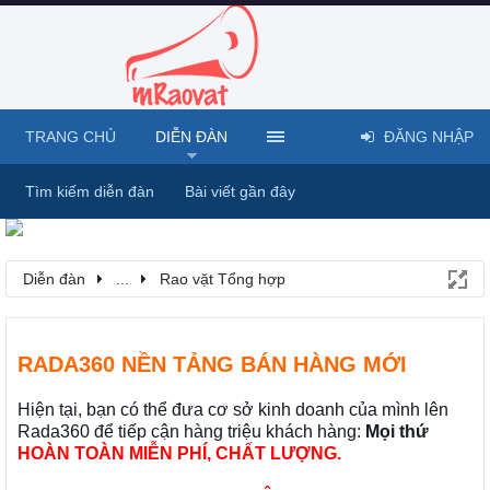
TRANG CHỦ
DIỄN ĐÀN
ĐĂNG NHẬP
Tìm kiếm diễn đàn
Bài viết gần đây
Diễn đàn
...
Rao vặt Tổng hợp
RADA360 NỀN TẢNG BÁN HÀNG MỚI
Hiện tại, bạn có thể đưa cơ sở kinh doanh của mình lên
Rada360 để tiếp cận hàng triệu khách hàng:
Mọi thứ
HOÀN TOÀN MIỄN PHÍ, CHẤT LƯỢNG.