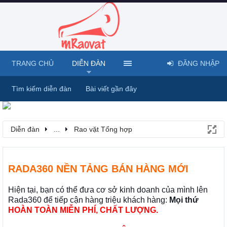
TRANG CHỦ
DIỄN ĐÀN
ĐĂNG NHẬP
Tìm kiếm diễn đàn
Bài viết gần đây
Diễn đàn
...
Rao vặt Tổng hợp
RADA360 NỀN TẢNG BÁN HÀNG MỚI
Hiện tại, bạn có thể đưa cơ sở kinh doanh của mình lên
Rada360 để tiếp cận hàng triệu khách hàng:
Mọi thứ
HOÀN TOÀN MIỄN PHÍ, CHẤT LƯỢNG.