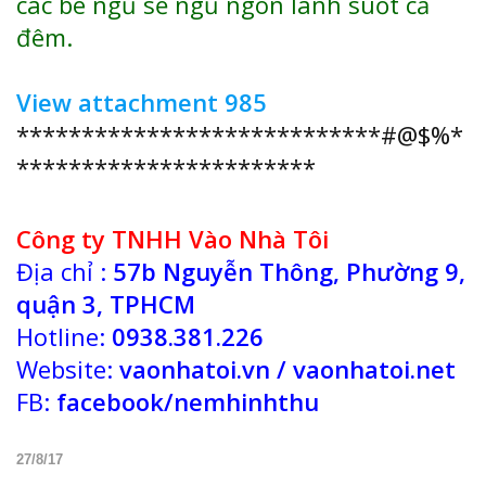
các bé ngủ sẽ ngủ ngon lành suốt cả
đêm.
View attachment 985
****************************#@$%*
***********************
Công ty TNHH Vào Nhà Tôi
Địa chỉ :
57b Nguyễn Thông, Phường 9,
quận 3, TPHCM
Hotline:
0938.381.226
Website:
vaonhatoi.vn / vaonhatoi.net
FB:
facebook/nemhinhthu
27/8/17