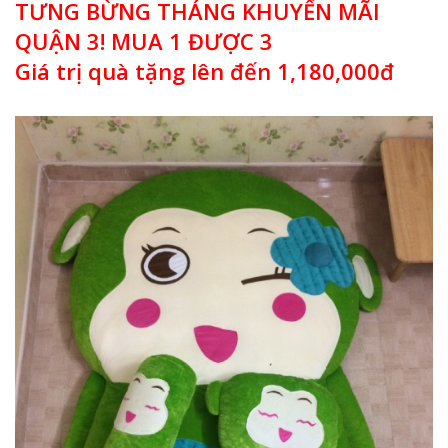
TƯNG BỪNG THÁNG KHUYẾN MÃI
QUẬN 3! MUA 1 ĐƯỢC 3
Giá trị quà tặng lên đến 1,180,000đ