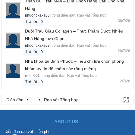
Thăn Đùi Trâu M44 – Lựa Chọn Hàng Đầu Cho Nhà
Hàng
phuongkaka03
, trong diễn đàn:
Rao vặt Tổng hợp
30/7/26
Trả lời:
0
Đuôi Trâu Giàu Collagen – Thực Phẩm Được Nhiều
Nhà Hàng Lựa Chọn
phuongkaka03
, trong diễn đàn:
Rao vặt Tổng hợp
20/7/26
Trả lời:
0
Nha khoa tại Bình Phước – Tiêu chí lựa chọn phòng
khám uy tín để chăm sóc răng miệng
wifim001
, trong diễn đàn:
Rao vặt Tổng hợp
12/7/26
Trả lời:
0
Diễn đàn
...
Rao vặt Tổng hợp
ABOUT US
Diễn đàn rao vặt miễn phí