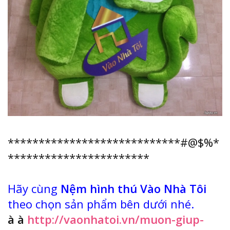
****************************#@$%*
***********************
Hãy cùng
Nệm hình thú Vào Nhà Tôi
theo chọn sản phẩm bên dưới nhé.
à
à
http://vaonhatoi.vn/muon-giup-