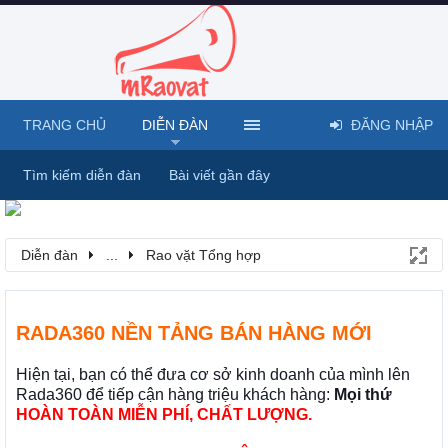
TRANG CHỦ
DIỄN ĐÀN
ĐĂNG NHẬP
Tìm kiếm diễn đàn
Bài viết gần đây
Diễn đàn
...
Rao vặt Tổng hợp
RADA360 NỀN TẢNG BÁN HÀNG MỚI
Hiện tại, bạn có thể đưa cơ sở kinh doanh của mình lên
Rada360 để tiếp cận hàng triệu khách hàng:
Mọi thứ
HOÀN TOÀN MIỄN PHÍ, CHẤT LƯỢNG.