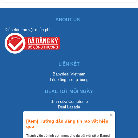
ABOUT US
Diễn đàn rao vặt miễn phí
LIÊN KẾT
Babydeal Vietnam
Lều xông hơi tự bung
DEAL TỐT MỖI NGÀY
Bình sữa Comotomo
Deal Lazada
Deal Shopee
[Xem] Hưỡng dẫn đăng tin rao vặt hiệu
LIÊN HỆ
quả
0858002468
Thành viên cố tình comment cho đủ bài viêt sẽ bị Baned