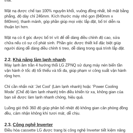
thất.
Mặt nạ được chế tạo 100% nguyên khối, vuông đồng nhất, bề mặt bằng
phẳng, độ dày chỉ 246mm. Kích thước máy nhỏ gọn (840mm x
840mm), thanh mảnh, góp phần giúp mọi việc lắp đặt, bố trí diễn ra
thuận lợi hơn.
Mặt nạ có 4 góc được bố trí vít để dễ dàng điều chỉnh độ cao, sửa
chữa nếu có sự cố phát sinh. Phần góc được thiết kế đặc biệt giúp
người dùng dễ dàng điều chỉnh ti treo, dễ dàng trong quá trình lắp đặt.
2.2.
Khả năng làm lạnh nhanh
Máy lạnh âm trần 4 hướng thổi LG ZPNQ sử dụng máy nén biến tần
vận hành ở tốc độ tối thiểu và tối đa, giúp phạm vi công suất vận hành
rộng hơn.
Chỉ cần nhấn nút ‘Jet Cool’ (Làm lạnh nhanh) hoặc ‘Power Cooling
Mode’ (Chế độ làm lạnh nhanh) trên điều khiển từ xa, không gian của
bạn sẽ được làm lạnh nhanh chóng, hiệu quả.
Luồng gió thổi 360 độ giúp phân bổ nhiệt độ không gian căn phòng đồng
đều, cảm nhận không khí tươi mát, dễ chịu.
2.3.
Công nghệ Inverter
Điều hòa cassette LG được trang bị công nghệ Inverter tiết kiệm năng