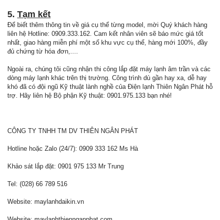
5.
Tạm kết
Để biết thêm thông tin về giá cụ thể từng model, mời Quý khách hàng
liên hệ Hotline: 0909.333.162. Cam kết nhân viên sẽ báo mức giá tốt
nhất, giao hàng miễn phí một số khu vực cụ thể, hàng mới 100%, đầy
đủ chứng từ hóa đơn,....
Ngoài ra, chúng tôi cũng nhận thi công lắp đặt máy lạnh âm trần và các
dòng máy lạnh khác trên thị trường. Công trình dù gần hay xa, dễ hay
khó đã có đội ngũ Kỹ thuật lành nghề của Điện lạnh Thiên Ngân Phát hỗ
trợ. Hãy liên hệ Bộ phận Kỹ thuật: 0901.975.133 bạn nhé!
CÔNG TY TNHH TM DV THIÊN NGÂN PHÁT
Hotline hoặc Zalo (24/7): 0909 333 162 Ms Hà
Khảo sát lắp đặt: 0901 975 133 Mr Trung
Tel: (028) 66 789 516
Website: maylanhdaikin.vn
Website: maylanhthiennganphat.com