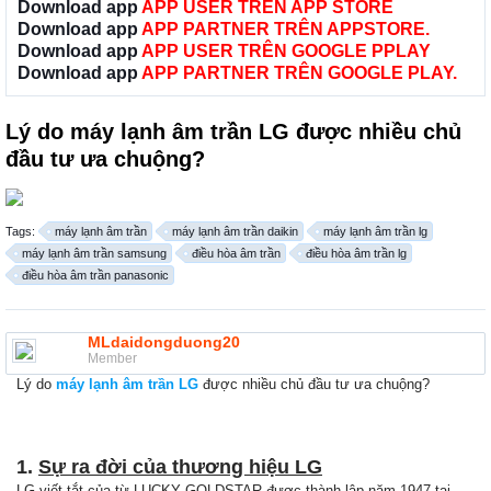
Download app
APP USER TRÊN APP STORE
Download app
APP PARTNER TRÊN APPSTORE.
Download app
APP USER TRÊN GOOGLE PPLAY
Download app
APP PARTNER TRÊN GOOGLE PLAY.
Lý do máy lạnh âm trần LG được nhiều chủ
đầu tư ưa chuộng?
Tags:
máy lạnh âm trần
máy lạnh âm trần daikin
máy lạnh âm trần lg
máy lạnh âm trần samsung
điều hòa âm trần
điều hòa âm trần lg
điều hòa âm trần panasonic
MLdaidongduong20
Member
Lý do
máy lạnh âm trần LG
được nhiều chủ đầu tư ưa chuộng?
1.
Sự ra đời của thương hiệu LG
LG viết tắt của từ LUCKY GOLDSTAR được thành lập năm 1947 tại