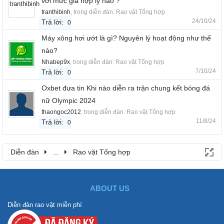
với mức giá hợp lý nào ?
tranthibinh
, trong diễn đàn:
Rao vặt Tổng hợp
24/10/24
Trả lời:
0
Máy xông hơi ướt là gì? Nguyên lý hoạt động như thế
nào?
Nhabep9x
, trong diễn đàn:
Rao vặt Tổng hợp
7/10/24
Trả lời:
0
Oxbet đưa tin Khi nào diễn ra trận chung kết bóng đá
nữ Olympic 2024
thaongoc2012
, trong diễn đàn:
Rao vặt Tổng hợp
11/8/24
Trả lời:
0
Diễn đàn
...
Rao vặt Tổng hợp
ABOUT US
Diễn đàn rao vặt miễn phí