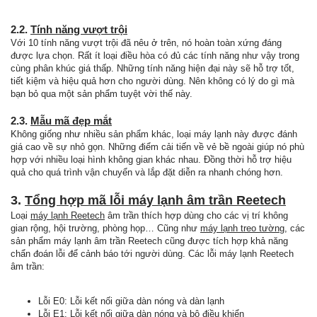
2.2.
Tính năng vượt trội
Với 10 tính năng vượt trội đã nêu ở trên, nó hoàn toàn xứng đáng
được lựa chọn. Rất ít loại điều hòa có đủ các tính năng như vậy trong
cùng phân khúc giá thấp. Những tính năng hiện đại này sẽ hỗ trợ tốt,
tiết kiệm và hiệu quả hơn cho người dùng. Nên không có lý do gì mà
bạn bỏ qua một sản phẩm tuyệt vời thế này.
2.3.
Mẫu mã đẹp mắt
Không giống như nhiều sản phẩm khác, loại máy lạnh này được đánh
giá cao về sự nhỏ gọn. Những điểm cải tiến về vẻ bề ngoài giúp nó phù
hợp với nhiều loại hình không gian khác nhau. Đồng thời hỗ trợ hiệu
quả cho quá trình vận chuyển và lắp đặt diễn ra nhanh chóng hơn.
3.
Tổng hợp mã lỗi máy lạnh âm trần Reetech
Loại
máy lạnh Reetech
âm trần thích hợp dùng cho các vị trí không
gian rộng, hội trường, phòng họp… Cũng như
máy lạnh treo tường
, các
sản phẩm máy lạnh âm trần Reetech cũng được tích hợp khả năng
chẩn đoán lỗi để cảnh báo tới người dùng. Các lỗi máy lạnh Reetech
âm trần:
Lỗi E0: Lỗi kết nối giữa dàn nóng và dàn lạnh
Lỗi E1: Lỗi kết nối giữa dàn nóng và bộ điều khiển