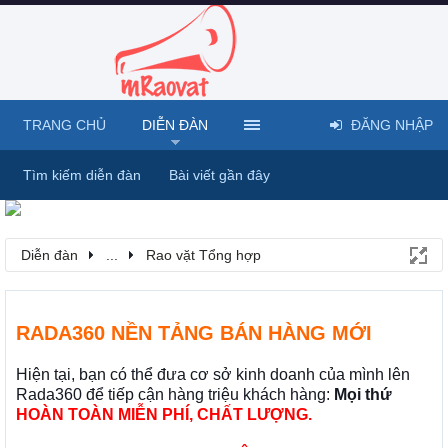
TRANG CHỦ
DIỄN ĐÀN
ĐĂNG NHẬP
Tìm kiếm diễn đàn
Bài viết gần đây
Diễn đàn
...
Rao vặt Tổng hợp
RADA360 NỀN TẢNG BÁN HÀNG MỚI
Hiện tại, bạn có thể đưa cơ sở kinh doanh của mình lên
Rada360 để tiếp cận hàng triệu khách hàng:
Mọi thứ
HOÀN TOÀN MIỄN PHÍ, CHẤT LƯỢNG.