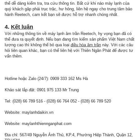
thể dễ dàng kiểm tra, tra cứu thông tin. Bất cứ khi nào máy lạnh của
quý khách gặp phải trục trặc, hư hỏng, liên hệ ngay cho trung tâm bảo
hành Reetech, cam kết bạn sẽ được hỗ trợ nhanh chóng nhất.
4.
Kết luận
Với những thông tin về máy lạnh âm trần Reetech, hy vọng bạn đã có
thể đưa ra quyết định. Nếu bạn đang tìm kiếm sản phẩm Việt Nam chất
lượng cao thì không thể bỏ qua loại
điều hòa âm trần
này. Với các câu
hỏi liên quan khác, bạn có thể liên hệ với Thiên Ngân Phát để được tư
vấn thêm.
Hotline hoặc Zalo (24/7): 0909 333 162 Ms Hà
Khảo sát lắp đặt: 0901 975 133 Mr Trung
Tel: (028) 66 789 516 - (028) 66 764 052 - (028) 66 789 520
Website: maylanhdaikin.vn
Website: maylanhthiennganphat.com
Địa chỉ: 567/49 Nguyễn Ảnh Thủ, KP.4, Phường Hiệp Thành, Quận 12,