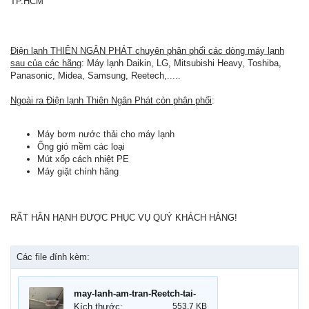
TP.HCM
Điện lạnh THIÊN NGÂN PHÁT chuyên phân phối các dòng máy lạnh
sau của các hãng
: Máy lạnh Daikin, LG, Mitsubishi Heavy, Toshiba,
Panasonic, Midea, Samsung, Reetech,.....
Ngoài ra Điện lạnh Thiên Ngân Phát còn phân phối
:
Máy bơm nước thải cho máy lạnh
Ống gió mềm các loại
Mút xốp cách nhiệt PE
Máy giặt chính hãng
RẤT HÂN HẠNH ĐƯỢC PHỤC VỤ QUÝ KHÁCH HÀNG!
Các file đính kèm:
may-lanh-am-tran-Reetch-tai-cong-trinh.jpg
Kích thước:
553.7 KB