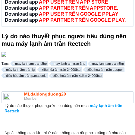
Download app
APP USER TRÊN APP STORE
Download app
APP PARTNER TRÊN APPSTORE.
Download app
APP USER TRÊN GOOGLE PPLAY
Download app
APP PARTNER TRÊN GOOGLE PLAY.
Lý do nào thuyết phục người tiêu dùng nên
mua máy lạnh âm trần Reetech
Tags:
may lanh am tran 2hp
may lanh am tran 3hp
may lanh am tran 5hp
máy lạnh âm trần lg
điều hòa âm trần 24000btu
điều hòa âm trần casper
điều hòa âm trần panasonic
điều hoà âm trần đaikin 24000btu
MLdaidongduong20
Member
Lý do nào thuyết phục người tiêu dùng nên mua
máy lạnh âm trần
Reetech
Ngoài không gian kín thì ở các không gian rộng hơn cũng có nhu cầu