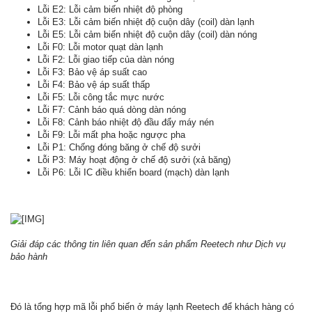
Lỗi E2: Lỗi cảm biến nhiệt độ phòng
Lỗi E3: Lỗi cảm biến nhiệt độ cuộn dây (coil) dàn lạnh
Lỗi E5: Lỗi cảm biến nhiệt độ cuộn dây (coil) dàn nóng
Lỗi F0: Lỗi motor quạt dàn lạnh
Lỗi F2: Lỗi giao tiếp của dàn nóng
Lỗi F3: Bảo vệ áp suất cao
Lỗi F4: Bảo vệ áp suất thấp
Lỗi F5: Lỗi công tắc mực nước
Lỗi F7: Cảnh báo quá dòng dàn nóng
Lỗi F8: Cảnh báo nhiệt độ đầu đẩy máy nén
Lỗi F9: Lỗi mất pha hoặc ngược pha
Lỗi P1: Chống đóng băng ở chế độ sưởi
Lỗi P3: Máy hoạt động ở chế độ sưởi (xả băng)
Lỗi P6: Lỗi IC điều khiển board (mạch) dàn lạnh
Giải đáp các thông tin liên quan đến sản phẩm Reetech như Dịch vụ
bảo hành
Đó là tổng hợp mã lỗi phổ biến ở máy lạnh Reetech để khách hàng có