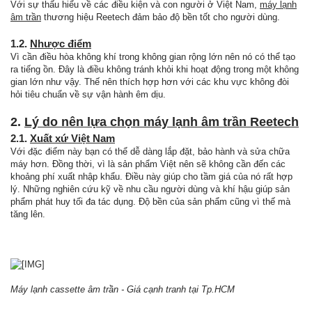
Với sự thấu hiểu về các điều kiện và con người ở Việt Nam,
máy lạnh
âm trần
thương hiệu Reetech đảm bảo độ bền tốt cho người dùng.
1.2.
Nhược điểm
Vì cần điều hòa không khí trong không gian rộng lớn nên nó có thể tạo
ra tiếng ồn. Đây là điều không tránh khỏi khi hoạt động trong một không
gian lớn như vậy. Thế nên thích hợp hơn với các khu vực không đòi
hỏi tiêu chuẩn về sự vận hành êm dịu.
2.
Lý do nên lựa chọn máy lạnh âm trần Reetech
2.1.
Xuất xứ Việt Nam
Với đặc điểm này bạn có thể dễ dàng lắp đặt, bảo hành và sửa chữa
máy hơn. Đồng thời, vì là sản phẩm Việt nên sẽ không cần đến các
khoảng phí xuất nhập khẩu. Điều này giúp cho tầm giá của nó rất hợp
lý. Những nghiên cứu kỹ về nhu cầu người dùng và khí hậu giúp sản
phẩm phát huy tối đa tác dụng. Độ bền của sản phẩm cũng vì thế mà
tăng lên.
Máy lạnh cassette âm trần - Giá cạnh tranh tại Tp.HCM