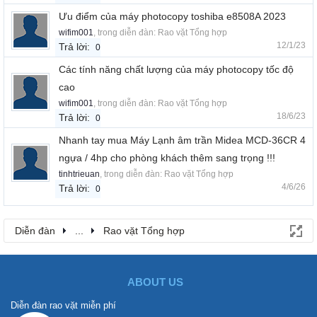
Ưu điểm của máy photocopy toshiba e8508A 2023
wifim001
, trong diễn đàn:
Rao vặt Tổng hợp
12/1/23
Trả lời:
0
Các tính năng chất lượng của máy photocopy tốc độ
cao
wifim001
, trong diễn đàn:
Rao vặt Tổng hợp
18/6/23
Trả lời:
0
Nhanh tay mua Máy Lạnh âm trần Midea MCD-36CR 4
ngựa / 4hp cho phòng khách thêm sang trọng !!!
tinhtrieuan
, trong diễn đàn:
Rao vặt Tổng hợp
4/6/26
Trả lời:
0
Diễn đàn
...
Rao vặt Tổng hợp
ABOUT US
Diễn đàn rao vặt miễn phí