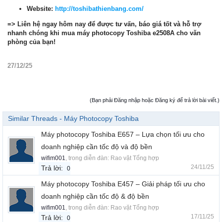
Website:
http://toshibathienbang.com/
=> Liên hệ ngay hôm nay để được tư vấn, báo giá tốt và hỗ trợ
nhanh chóng khi mua máy photocopy Toshiba e2508A cho văn
phòng của bạn!
27/12/25
(Bạn phải Đăng nhập hoặc Đăng ký để trả lời bài viết.)
Similar Threads - Máy Photocopy Toshiba
Máy photocopy Toshiba E657 – Lựa chọn tối ưu cho
doanh nghiệp cần tốc độ và độ bền
wifim001
, trong diễn đàn:
Rao vặt Tổng hợp
24/11/25
Trả lời:
0
Máy photocopy Toshiba E457 – Giải pháp tối ưu cho
doanh nghiệp cần tốc độ & độ bền
wifim001
, trong diễn đàn:
Rao vặt Tổng hợp
17/11/25
Trả lời:
0