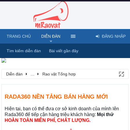
TRANG CHỦ
DIỄN ĐÀN
ĐĂNG NHẬP
Tìm kiếm diễn đàn
Bài viết gần đây
Diễn đàn
...
Rao vặt Tổng hợp
RADA360 NỀN TẢNG BÁN HÀNG MỚI
Hiện tại, bạn có thể đưa cơ sở kinh doanh của mình lên
Rada360 để tiếp cận hàng triệu khách hàng:
Mọi thứ
HOÀN TOÀN MIỄN PHÍ, CHẤT LƯỢNG.