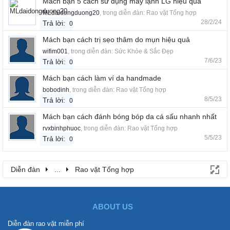
Mách bạn 5 cách sử dụng máy lạnh LG hiệu quả
MLdaidongduong20
, trong diễn đàn:
Rao vặt Tổng hợp
28/2/24
Trả lời:
0
Mách bạn cách trị sẹo thâm do mụn hiệu quả
wifim001
, trong diễn đàn:
Sức Khỏe & Sắc Đẹp
7/6/23
Trả lời:
0
Mách bạn cách làm ví da handmade
bobodinh
, trong diễn đàn:
Rao vặt Tổng hợp
8/5/23
Trả lời:
0
Mách bạn cách đánh bóng bóp da cá sấu nhanh nhất
rvxbinhphuoc
, trong diễn đàn:
Rao vặt Tổng hợp
5/5/23
Trả lời:
0
Diễn đàn
...
Rao vặt Tổng hợp
ABOUT US
Diễn đàn rao vặt miễn phí