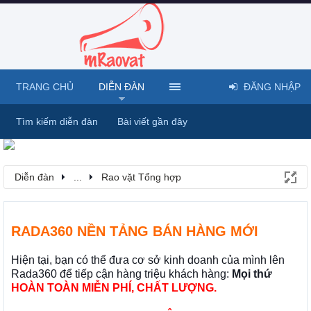
TRANG CHỦ
DIỄN ĐÀN
ĐĂNG NHẬP
Tìm kiếm diễn đàn
Bài viết gần đây
Diễn đàn
...
Rao vặt Tổng hợp
RADA360 NỀN TẢNG BÁN HÀNG MỚI
Hiện tại, bạn có thể đưa cơ sở kinh doanh của mình lên
Rada360 để tiếp cận hàng triệu khách hàng:
Mọi thứ
HOÀN TOÀN MIỄN PHÍ, CHẤT LƯỢNG.