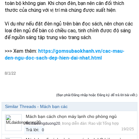
toàn bộ không gian. Khi chọn đèn, bạn nên cân đối thích
thước của chúng với vị trí mà chúng được xuất hiện.
Ví dụ như nếu đặt đèn ngủ trên bàn đọc sách, nên chọn các
loại đèn ngủ để bàn có chiều cao, tinh chỉnh được độ sáng
để nguồn sáng tập trung vào trang sách.
>>> Xem thêm:
https://gomsubaokhanh.vn/cac-mau-
den-ngu-doc-sach-dep-hien-dai-nhat.html
8/1/22
(Bạn phải Đăng nhập hoặc Đăng ký để trả lời bài viết.)
Similar Threads - Mách bạn các
Mách bạn cách chọn máy lạnh cho phòng ngủ
MLdaidongduong20
, trong diễn đàn:
Rao vặt Tổng hợp
19/2/25
Trả lời:
0