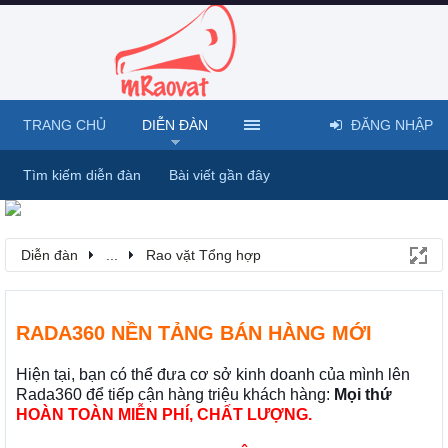
TRANG CHỦ
DIỄN ĐÀN
ĐĂNG NHẬP
Tìm kiếm diễn đàn
Bài viết gần đây
Diễn đàn
...
Rao vặt Tổng hợp
RADA360 NỀN TẢNG BÁN HÀNG MỚI
Hiện tại, bạn có thể đưa cơ sở kinh doanh của mình lên
Rada360 để tiếp cận hàng triệu khách hàng:
Mọi thứ
HOÀN TOÀN MIỄN PHÍ, CHẤT LƯỢNG.