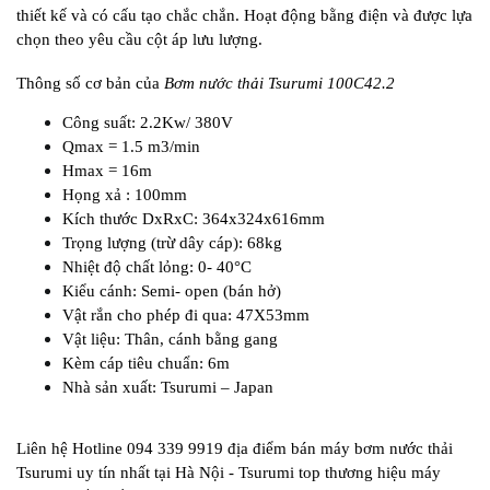
thiết kế và có cấu tạo chắc chắn. Hoạt động bằng điện và được lựa
chọn theo yêu cầu cột áp lưu lượng.
Thông số cơ bản của
Bơm nước thải Tsurumi 100C42.2
Công suất: 2.2Kw/ 380V
Qmax = 1.5 m3/min
Hmax = 16m
Họng xả : 100mm
Kích thước DxRxC: 364x324x616mm
Trọng lượng (trừ dây cáp): 68kg
Nhiệt độ chất lỏng: 0- 40°C
Kiểu cánh: Semi- open (bán hở)
Vật rắn cho phép đi qua: 47X53mm
Vật liệu: Thân, cánh bằng gang
Kèm cáp tiêu chuẩn: 6m
Nhà sản xuất: Tsurumi – Japan
Liên hệ Hotline 094 339 9919 địa điểm bán máy bơm nước thải
Tsurumi uy tín nhất tại Hà Nội - Tsurumi top thương hiệu máy