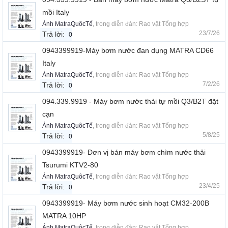
mồi Italy
Ánh MatraQuôcTế
, trong diễn đàn:
Rao vặt Tổng hợp
23/7/26
Trả lời:
0
0943399919-Máy bơm nước đan dụng MATRA CD66
Italy
Ánh MatraQuôcTế
, trong diễn đàn:
Rao vặt Tổng hợp
7/2/26
Trả lời:
0
094.339.9919 - Máy bơm nước thải tự mồi Q3/B2T đặt
cạn
Ánh MatraQuôcTế
, trong diễn đàn:
Rao vặt Tổng hợp
5/8/25
Trả lời:
0
0943399919- Đơn vị bán máy bơm chìm nước thải
Tsurumi KTV2-80
Ánh MatraQuôcTế
, trong diễn đàn:
Rao vặt Tổng hợp
23/4/25
Trả lời:
0
0943399919- Máy bơm nước sinh hoạt CM32-200B
MATRA 10HP
Ánh MatraQuôcTế
, trong diễn đàn:
Rao vặt Tổng hợp