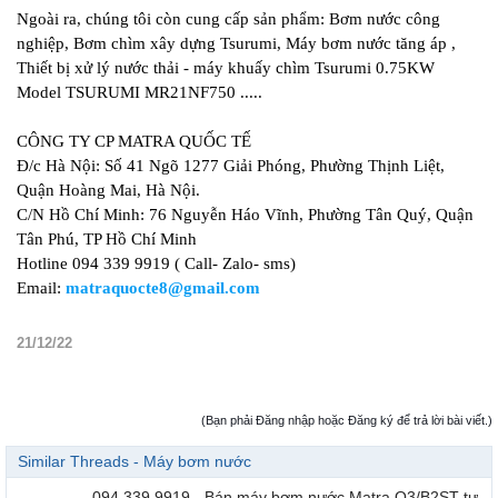
Ngoài ra, chúng tôi còn cung cấp sản phẩm: Bơm nước công
nghiệp, Bơm chìm xây dựng Tsurumi, Máy bơm nước tăng áp ,
Thiết bị xử lý nước thải - máy khuấy chìm Tsurumi 0.75KW
Model TSURUMI MR21NF750 .....
CÔNG TY CP MATRA QUỐC TẾ
Đ/c Hà Nội: Số 41 Ngõ 1277 Giải Phóng, Phường Thịnh Liệt,
Quận Hoàng Mai, Hà Nội.
C/N Hồ Chí Minh: 76 Nguyễn Háo Vĩnh, Phường Tân Quý, Quận
Tân Phú, TP Hồ Chí Minh
Hotline 094 339 9919 ( Call- Zalo- sms)
Email:
matraquocte8@gmail.com
21/12/22
(Bạn phải Đăng nhập hoặc Đăng ký để trả lời bài viết.)
Similar Threads - Máy bơm nước
094.339.9919 - Bán máy bơm nước Matra Q3/B2ST tự