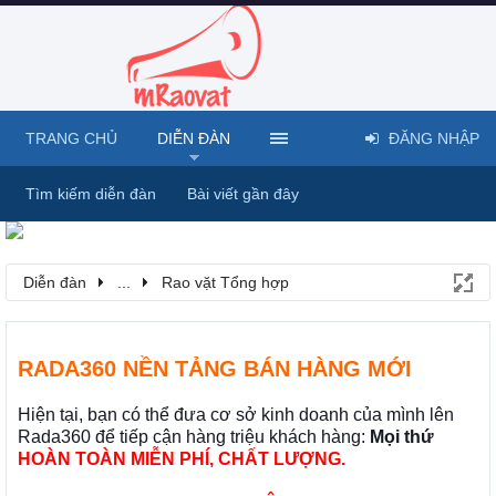
TRANG CHỦ
DIỄN ĐÀN
ĐĂNG NHẬP
Tìm kiếm diễn đàn
Bài viết gần đây
Diễn đàn
...
Rao vặt Tổng hợp
RADA360 NỀN TẢNG BÁN HÀNG MỚI
Hiện tại, bạn có thể đưa cơ sở kinh doanh của mình lên
Rada360 để tiếp cận hàng triệu khách hàng:
Mọi thứ
HOÀN TOÀN MIỄN PHÍ, CHẤT LƯỢNG.