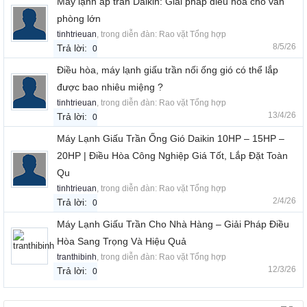
Máy lạnh áp trần Daikin: Giải pháp điều hòa cho văn
phòng lớn
tinhtrieuan
, trong diễn đàn:
Rao vặt Tổng hợp
8/5/26
Trả lời:
0
Điều hòa, máy lạnh giấu trần nối ống gió có thể lắp
được bao nhiêu miệng ?
tinhtrieuan
, trong diễn đàn:
Rao vặt Tổng hợp
13/4/26
Trả lời:
0
Máy Lạnh Giấu Trần Ống Gió Daikin 10HP – 15HP –
20HP | Điều Hòa Công Nghiệp Giá Tốt, Lắp Đặt Toàn
Qu
tinhtrieuan
, trong diễn đàn:
Rao vặt Tổng hợp
2/4/26
Trả lời:
0
Máy Lạnh Giấu Trần Cho Nhà Hàng – Giải Pháp Điều
Hòa Sang Trọng Và Hiệu Quả
tranthibinh
, trong diễn đàn:
Rao vặt Tổng hợp
12/3/26
Trả lời:
0