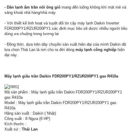
- Dàn lạnh âm trần nối ống gió
mang đến luồng không khí mát mẻ và
sảng khoái nhà hàng/nhà máy
- Với thiết kế linh hoạt và tuyệt đối tin cậy máy lạnh Daikin Inverter
FDR200PY1/RZUR200PY1 xác định mục tiêu sẽ được nhiều người tiêu
dùng ưa chuộng trong tương lai
- Đồng thời, dựa trên dây chuyền sản xuất hiện đại của mình Daikin đã
lựa chọn Thái Lan là nơi cho ra đời dòng
máy lạnh công nghiệp
hiện
đại này.
Máy lạnh giấu trần Daikin FDR200PY1/RZUR200PY1 gas R410a
Mã sản phẩm : Máy lạnh giấu trần Daikin FDR200PY1/RZUR200PY1
gas R410a
Model : Máy lạnh giấu trần Daikin FDR200PY1/RZUR200PY1 gas
R410a
Hãng sản xuất : Daikin ( Nhật)
Công suất : 8 Ngựa (8 HP)
Kích thước :
Xuất xứ :
Thái Lan