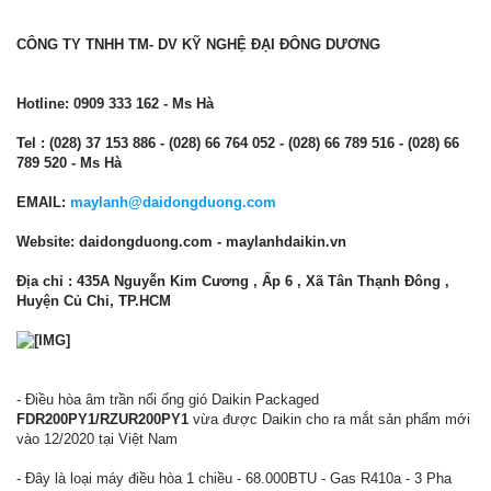
CÔNG TY TNHH TM- DV KỸ NGHỆ ĐẠI ĐÔNG DƯƠNG
Hotline: 0909 333 162 - Ms Hà
Tel : (028) 37 153 886 - (028) 66 764 052 - (028) 66 789 516 - (028) 66
789 520 - Ms Hà
EMAIL:
maylanh@daidongduong.com
Website: daidongduong.com - maylanhdaikin.vn
Địa chỉ :
435A Nguyễn Kim Cương , Ấp 6 , Xã Tân Thạnh Đông ,
Huyện Củ Chi, TP.HCM
- Điều hòa âm trần nối ống gió Daikin Packaged
FDR200PY1/RZUR200PY1
vừa được Daikin cho ra mắt sản phẩm mới
vào 12/2020 tại Việt Nam
- Đây là loại máy điều hòa 1 chiều - 68.000BTU - Gas R410a - 3 Pha