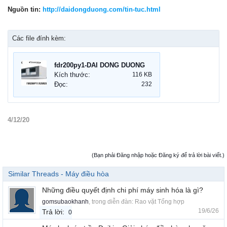
Nguồn tin:
http://daidongduong.com/tin-tuc.html
Các file đính kèm:
fdr200py1-DAI DONG DUONG.jpg
Kích thước:
116 KB
Đọc:
232
4/12/20
(Bạn phải Đăng nhập hoặc Đăng ký để trả lời bài viết.)
Similar Threads - Máy điều hòa
Những điều quyết định chi phí máy sinh hóa là gì?
gomsubaokhanh
, trong diễn đàn:
Rao vặt Tổng hợp
19/6/26
Trả lời:
0