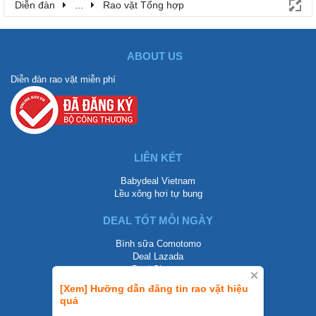
Diễn đàn
...
Rao vặt Tổng hợp
ABOUT US
Diễn đàn rao vặt miễn phí
LIÊN KẾT
Babydeal Vietnam
Lều xông hơi tự bung
DEAL TỐT MỖI NGÀY
Bình sữa Comotomo
Deal Lazada
Deal Shopee
[Xem] Hưỡng dẫn đăng tin rao vặt hiệu
LIÊN HỆ
quả