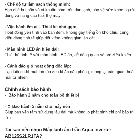
·
Chế độ tự làm sạch thông minh:
Hạn chế bụi bẩn và vi khuẩn bám trên dàn lạnh, bảo vệ sức khỏe người
dùng và nâng cao tuổi thọ máy.
·
Vận hành êm ái – Thiết kế nhỏ gọn:
Hoạt động yên tĩnh vào ban đêm, không gây tiếng ồn khó chịu, cùng
kiểu dáng tinh tế giúp tiết kiệm không gian lắp đặt.
·
Màn hình LED ẩn hiện đại:
Thiết kế tinh tế với màn hình LED ẩn, dễ dàng quan sát và điều khiển.
·
Cánh đảo gió hoạt động độc lập:
Tạo luồng khí mát lan tỏa đều khắp căn phòng, mang lại cảm giác thoải
mái tự nhiên.
Chính sách bảo hành
· ️
Bảo hành 2 năm cho toàn bộ thiết bị
· ⚙️
Bảo hành 5 năm cho máy nén
Giúp bạn yên tâm sử dụng lâu dài mà không lo phát sinh chi phí bảo trì
lớn.
Tại sao nên chọn Máy lạnh âm trần Aqua inverter
AB125S2LR1FA?