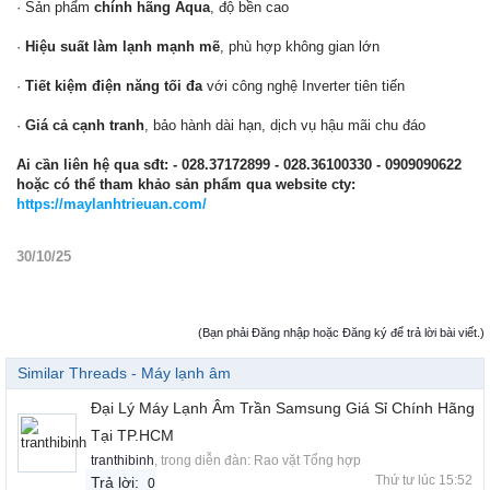
· Sản phẩm
chính hãng Aqua
, độ bền cao
·
Hiệu suất làm lạnh mạnh mẽ
, phù hợp không gian lớn
·
Tiết kiệm điện năng tối đa
với công nghệ Inverter tiên tiến
·
Giá cả cạnh tranh
, bảo hành dài hạn, dịch vụ hậu mãi chu đáo
Ai cần liên hệ qua sđt:
- 028.37172899 - 028.36100330 - 0909090622
hoặc có thể tham khảo sản phẩm qua website cty:
https://maylanhtrieuan.com/
30/10/25
(Bạn phải Đăng nhập hoặc Đăng ký để trả lời bài viết.)
Similar Threads - Máy lạnh âm
Đại Lý Máy Lạnh Âm Trần Samsung Giá Sỉ Chính Hãng
Tại TP.HCM
tranthibinh
, trong diễn đàn:
Rao vặt Tổng hợp
Thứ tư lúc 15:52
Trả lời:
0