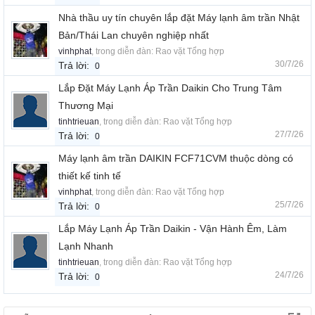
Nhà thầu uy tín chuyên lắp đặt Máy lạnh âm trần Nhật
Bản/Thái Lan chuyên nghiệp nhất
vinhphat
, trong diễn đàn:
Rao vặt Tổng hợp
30/7/26
Trả lời:
0
Lắp Đặt Máy Lạnh Áp Trần Daikin Cho Trung Tâm
Thương Mại
tinhtrieuan
, trong diễn đàn:
Rao vặt Tổng hợp
27/7/26
Trả lời:
0
Máy lạnh âm trần DAIKIN FCF71CVM thuộc dòng có
thiết kế tinh tế
vinhphat
, trong diễn đàn:
Rao vặt Tổng hợp
25/7/26
Trả lời:
0
Lắp Máy Lạnh Áp Trần Daikin - Vận Hành Êm, Làm
Lạnh Nhanh
tinhtrieuan
, trong diễn đàn:
Rao vặt Tổng hợp
24/7/26
Trả lời:
0