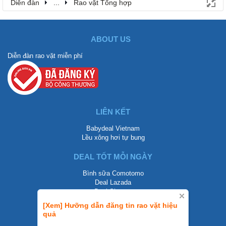
Diễn đàn
...
Rao vặt Tổng hợp
ABOUT US
Diễn đàn rao vặt miễn phí
LIÊN KẾT
Babydeal Vietnam
Lều xông hơi tự bung
DEAL TỐT MỖI NGÀY
Bình sữa Comotomo
Deal Lazada
Deal Shopee
[Xem] Hưỡng dẫn đăng tin rao vặt hiệu
LIÊN HỆ
quả