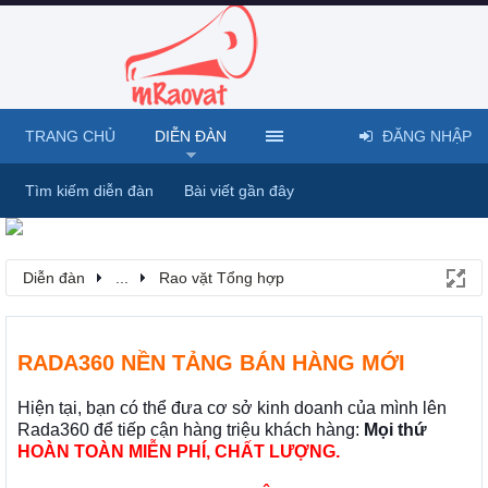
TRANG CHỦ
DIỄN ĐÀN
ĐĂNG NHẬP
Tìm kiếm diễn đàn
Bài viết gần đây
Diễn đàn
...
Rao vặt Tổng hợp
RADA360 NỀN TẢNG BÁN HÀNG MỚI
Hiện tại, bạn có thể đưa cơ sở kinh doanh của mình lên
Rada360 để tiếp cận hàng triệu khách hàng:
Mọi thứ
HOÀN TOÀN MIỄN PHÍ, CHẤT LƯỢNG.