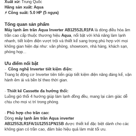
Xuất xứ:
Trung Quốc
Hãng sản xuất:
Aqua
⚡ Công suất:
5.0 HP (5 ngựa)
Tổng quan sản phẩm
Máy lạnh âm trần Aqua Inverter AB125S2LR1FA
là dòng điều hòa âm
trần cao cấp thuộc thương hiệu
Aqua
, nổi bật với khả năng làm lạnh
nhanh, tiết kiệm điện vượt trội và thiết kế sang trọng phù hợp với mọi
không gian hiện đại như: văn phòng, showroom, nhà hàng, khách sạn,
phòng họp...
Ưu điểm nổi bật
· ️
Công nghệ Inverter tiết kiệm điện:
Trang bị động cơ Inverter tiên tiến giúp tiết kiệm điện năng đáng kể, vận
hành êm ái và bền bỉ theo thời gian.
·
Thiết kế Cassette đa hướng thổi:
Luồng gió thổi 4 hướng giúp làm lạnh đồng đều, mang lại cảm giác dễ
chịu cho mọi vị trí trong phòng.
·
Phù hợp cho trần cao:
Dòng
máy lạnh âm trần Aqua inverter
AB125S2LR1FA/1U125S1PN1SB
được thiết kế đặc biệt dành cho các
không gian có trần cao, đảm bảo hiệu quả làm mát tối ưu.