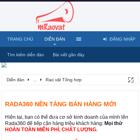
TRANG CHỦ
DIỄN ĐÀN
ĐĂNG NHẬP
Tìm kiếm diễn đàn
Bài viết gần đây
Diễn đàn
...
Rao vặt Tổng hợp
RADA360 NỀN TẢNG BÁN HÀNG MỚI
Hiện tại, bạn có thể đưa cơ sở kinh doanh của mình lên
Rada360 để tiếp cận hàng triệu khách hàng:
Mọi thứ
HOÀN TOÀN MIỄN PHÍ, CHẤT LƯỢNG.