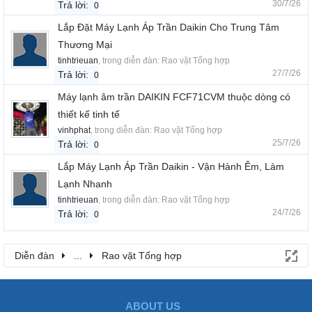
30/7/26
Trả lời:
0
Lắp Đặt Máy Lạnh Áp Trần Daikin Cho Trung Tâm
Thương Mại
tinhtrieuan
, trong diễn đàn:
Rao vặt Tổng hợp
27/7/26
Trả lời:
0
Máy lạnh âm trần DAIKIN FCF71CVM thuộc dòng có
thiết kế tinh tế
vinhphat
, trong diễn đàn:
Rao vặt Tổng hợp
25/7/26
Trả lời:
0
Lắp Máy Lạnh Áp Trần Daikin - Vận Hành Êm, Làm
Lạnh Nhanh
tinhtrieuan
, trong diễn đàn:
Rao vặt Tổng hợp
24/7/26
Trả lời:
0
Diễn đàn
...
Rao vặt Tổng hợp
ABOUT US