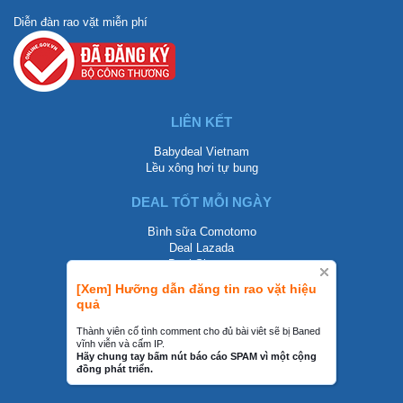
Diễn đàn rao vặt miễn phí
LIÊN KẾT
Babydeal Vietnam
Lều xông hơi tự bung
DEAL TỐT MỖI NGÀY
Bình sữa Comotomo
Deal Lazada
Deal Shopee
[Xem] Hưỡng dẫn đăng tin rao vặt hiệu
LIÊN HỆ
quả
0858002468
Thành viên cố tình comment cho đủ bài viêt sẽ bị Baned
vĩnh viễn và cấm IP.
contact@mraovat.vn
Hãy chung tay bấm nút báo cáo SPAM vì một cộng
đồng phát triển.
mraovat.vn