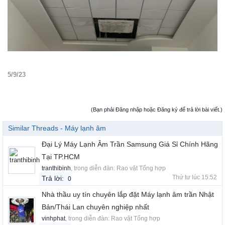
5/9/23
(Bạn phải Đăng nhập hoặc Đăng ký để trả lời bài viết.)
Similar Threads - Máy lạnh âm
Đại Lý Máy Lạnh Âm Trần Samsung Giá Sỉ Chính Hãng
Tại TP.HCM
tranthibinh
, trong diễn đàn:
Rao vặt Tổng hợp
Thứ tư lúc 15:52
Trả lời:
0
Nhà thầu uy tín chuyên lắp đặt Máy lạnh âm trần Nhật
Bản/Thái Lan chuyên nghiệp nhất
vinhphat
, trong diễn đàn:
Rao vặt Tổng hợp