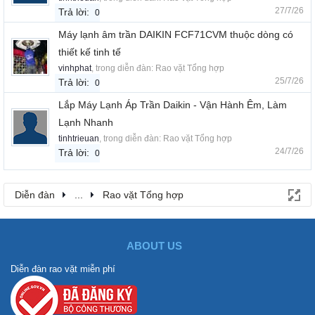
27/7/26
Trả lời:
0
Máy lạnh âm trần DAIKIN FCF71CVM thuộc dòng có
thiết kế tinh tế
vinhphat
, trong diễn đàn:
Rao vặt Tổng hợp
25/7/26
Trả lời:
0
Lắp Máy Lạnh Áp Trần Daikin - Vận Hành Êm, Làm
Lạnh Nhanh
tinhtrieuan
, trong diễn đàn:
Rao vặt Tổng hợp
24/7/26
Trả lời:
0
Diễn đàn
...
Rao vặt Tổng hợp
ABOUT US
Diễn đàn rao vặt miễn phí