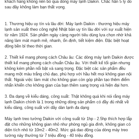
khách hàng không nên bỏ qua dòng máy lạnh Daikin. Chắc hẳn 5 lý do
sau đây không làm bạn thất vọng.
1. Thương hiệu uy tín và lâu đời: Máy lạnh Daikin - thương hiệu máy
lạnh sản xuất theo công nghệ Nhật bản uy tín lâu đời với sự xuất hiện
từ năm 1924. Sản phẩm ngày càng người tiêu dùng lựa chọn nhờ khả
năng làm mát mạnh mẽ, nhanh, ổn định, tiết kiệm điện. Đặc biệt hoạt
động bền bỉ theo thời gian.
2. Thiết kế mang phong cách Châu âu: Các dòng máy lạnh Daikin được
thiết kế mang phong cách chuẩn Châu âu. Với thiết kế tối giản nhưng
không kém phần nổi bật và sang trọng. Đặc biệt các sản phẩm đều
mang một màu trắng chủ đạo, phù hợp với hầu hết mọi không gian nội
thất. Ngoài việc làm mát cho không gian còn góp phần tạo thêm điểm
nhấn khiến cho không gian của bạn thêm sang trọng và hiện đại hơn.
3. Đa dạng về kiểu dáng, công suất: Thật không quá khi nói rằng máy
lạnh Daikin chính là 1 trong những dòng sản phẩm có đầy đủ nhất về
kiểu dáng, công suất với dãy dàn lạnh đa dạng
Máy lạnh treo tường Daikin với công suất từ 1hp - 2.5hp thích hợp lắp
đặt cho những không gian nhỏ như phòng ngủ gia đình, không gian có
diện tích nhỏ từ 10m2 - 40m2. Mức giá dao động của dòng máy treo
tường này thường từ 7 triệu đồng - 40 triệu đồng.