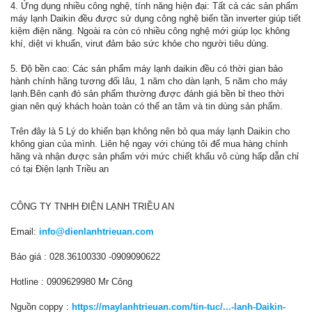
4. Ứng dụng nhiều công nghệ, tính năng hiện đại: Tất cả các sản phẩm
máy lạnh Daikin đều được sử dụng công nghệ biến tần inverter giúp tiết
kiệm điện năng. Ngoài ra còn có nhiều công nghệ mới giúp lọc không
khí, diệt vi khuẩn, virut đảm bảo sức khỏe cho người tiêu dùng.
5. Độ bền cao: Các sản phẩm máy lạnh daikin đều có thời gian bảo
hành chính hãng tương đối lâu, 1 năm cho dàn lạnh, 5 năm cho máy
lạnh.Bên cạnh đó sản phẩm thường được đánh giá bền bỉ theo thời
gian nên quý khách hoàn toàn có thể an tâm và tin dùng sản phẩm.
Trên đây là 5 Lý do khiến bạn không nên bỏ qua máy lạnh Daikin cho
không gian của mình. Liên hệ ngay với chúng tôi để mua hàng chính
hãng và nhận được sản phẩm với mức chiết khấu vô cùng hấp dẫn chỉ
có tại Điện lạnh Triều an
CÔNG TY TNHH ĐIỆN LẠNH TRIỀU AN
Email:
info@dienlanhtrieuan.com
Báo giá : 028.36100330 -0909090622
Hotline : 0909629980 Mr Công
Nguồn coppy :
https://maylanhtrieuan.com/tin-tuc/...-lanh-Daikin-