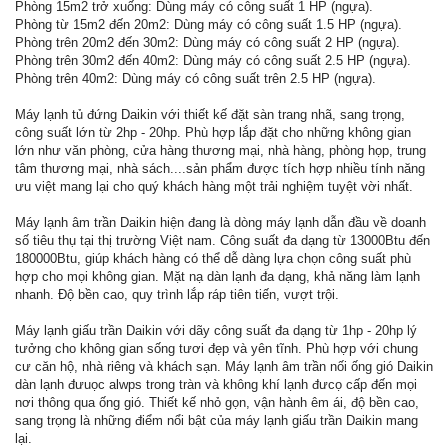
Phòng 15m2 trở xuống: Dùng máy có công suất 1 HP (ngựa).
Phòng từ 15m2 đến 20m2: Dùng máy có công suất 1.5 HP (ngựa).
Phòng trên 20m2 đến 30m2: Dùng máy có công suất 2 HP (ngựa).
Phòng trên 30m2 đến 40m2: Dùng máy có công suất 2.5 HP (ngựa).
Phòng trên 40m2: Dùng máy có công suất trên 2.5 HP (ngựa).
Máy lạnh tủ đứng Daikin với thiết kế đặt sàn trang nhã, sang trọng,
công suất lớn từ 2hp - 20hp. Phù hợp lắp đặt cho những không gian
lớn như văn phòng, cửa hàng thương mại, nhà hàng, phòng họp, trung
tâm thương mại, nhà sách....sản phẩm được tích hợp nhiều tính năng
ưu việt mang lại cho quý khách hàng một trải nghiệm tuyệt vời nhất.
Máy lạnh âm trần Daikin hiện đang là dòng máy lạnh dẫn đầu về doanh
số tiêu thụ tại thị trường Việt nam. Công suất đa dạng từ 13000Btu đến
180000Btu, giúp khách hàng có thể dễ dàng lựa chọn công suất phù
hợp cho mọi không gian. Mặt nạ dàn lạnh đa dạng, khả năng làm lạnh
nhanh. Độ bền cao, quy trình lắp ráp tiên tiến, vượt trội.
Máy lạnh giấu trần Daikin với dãy công suất đa dạng từ 1hp - 20hp lý
tưởng cho không gian sống tươi đẹp và yên tĩnh. Phù hợp với chung
cư căn hộ, nhà riêng và khách sạn. Máy lạnh âm trần nối ống gió Daikin
dàn lạnh đưuọc alwps trong tràn và không khí lạnh đưcọ cấp đến mọi
nơi thông qua ống gió. Thiết kế nhỏ gọn, vận hành êm ái, độ bền cao,
sang trọng là những điểm nổi bật của máy lạnh giấu trần Daikin mang
lại.