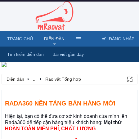
TRANG CHỦ
DIỄN ĐÀN
ĐĂNG NHẬP
Tìm kiếm diễn đàn
Bài viết gần đây
Diễn đàn
...
Rao vặt Tổng hợp
RADA360 NỀN TẢNG BÁN HÀNG MỚI
Hiện tại, bạn có thể đưa cơ sở kinh doanh của mình lên
Rada360 để tiếp cận hàng triệu khách hàng:
Mọi thứ
HOÀN TOÀN MIỄN PHÍ, CHẤT LƯỢNG.