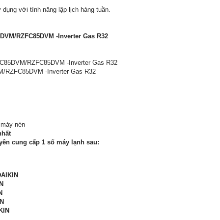
 dụng với tính năng lập lịch hàng tuần.
5DVM/RZFC85DVM -Inverter Gas R32
CFC85DVM/RZFC85DVM -Inverter Gas R32
M/RZFC85DVM -Inverter Gas R32
m máy nén
nhất
ên cung cấp 1 số máy lạnh sau:
DAIKIN
N
N
IN
KIN