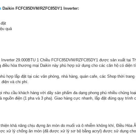
n
Daikin FCFC85DVM/RZFC85DY1 Inverter:
 đặt
iệu quả
 Inverter 29.000BTU 1 Chiều FCFC85DVM/RZFC85DY1 được sản xuất tại Thái 
điều hòa thương mại Daikin này phù hợp sử dụng cho các căn hộ có diện tí
phù hợp lắp đặt tại các văn phòng, nhà hàng, quán cafe, các Shop thời tran
 điện và chi phí.
i nhu cầu khách hàng với dãy sản phẩm đa dạng phong phú nhiều chủng loại (
và nguồn điện (1 pha và 3 pha). Giao hàng cực nhanh, lắp đặt đúng quy trình
 thiện khả năng chịu đựng ăn mòn do muối và ô nhiễm không khí, Điều Hòa 
ược xử lý chống ăn mòn (đã được xử lý sơ bộ bằng acryl) được sử dụng cho 