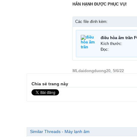
HÂN HẠNH ĐƯỢC PHỤC VỤ!
Các file đính kèm:
Kích thước:
Đọc:
MLdaidongduong20
,
5/6/22
Chia sẻ trang này
Similar Threads - Máy lạnh âm