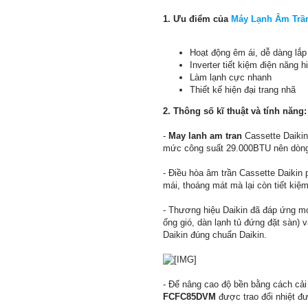
1. Ưu điểm của
Máy Lạnh Âm Trầ
Hoạt động êm ái, dễ dàng lắp
Inverter tiết kiệm điện năng h
Làm lạnh cực nhanh
Thiết kế hiện đại trang nhã
2. Thông số kĩ thuật và tính năng:
-
May lanh am tran
Cassette Daikin
mức công suất 29.000BTU nên dòng 
- Điều hòa âm trần Cassette Daikin 
mái, thoáng mát mà lại còn tiết kiệm
- Thương hiệu Daikin đã đáp ứng mọ
ống gió, dàn lạnh tủ đứng đặt sàn) 
Daikin đúng chuẩn Daikin.
- Để nâng cao độ bền bằng cách cải
FCFC85DVM
được trao đổi nhiệt đ