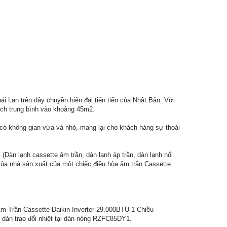
Lan trên dây chuyền hiện đại tiến tiến của Nhật Bản. Với
ch trung bình vào khoảng 45m2.
g có không gian vừa và nhỏ, mang lại cho khách hàng sự thoải
Dàn lạnh cassette âm trần, dàn lạnh áp trần, dàn lạnh nối
 của nhà sản xuất của một chiếc điều hòa âm trần Cassette
Âm Trần Cassette Daikin Inverter 29.000BTU 1 Chiều
dàn trao đổi nhiệt tại dàn nóng RZFC85DY1.