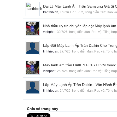
Đại Lý Máy Lạnh Âm Trần Samsung Giá Sỉ 
tranthibinh
,
Thứ tư lúc 15:52
, trong diễn đàn:
Rao vặ
Nhà thầu uy tín chuyên lắp đặt Máy lạnh âm
vinhphat
,
30/7/26
, trong diễn đàn:
Rao vặt Tổng hợp
Lắp Đặt Máy Lạnh Áp Trần Daikin Cho Tru
tinhtrieuan
,
27/7/26
, trong diễn đàn:
Rao vặt Tổng h
Máy lạnh âm trần DAIKIN FCF71CVM thuộc dò
vinhphat
,
25/7/26
, trong diễn đàn:
Rao vặt Tổng hợp
Lắp Máy Lạnh Áp Trần Daikin - Vận Hành 
tinhtrieuan
,
24/7/26
, trong diễn đàn:
Rao vặt Tổng h
Chia sẻ trang này