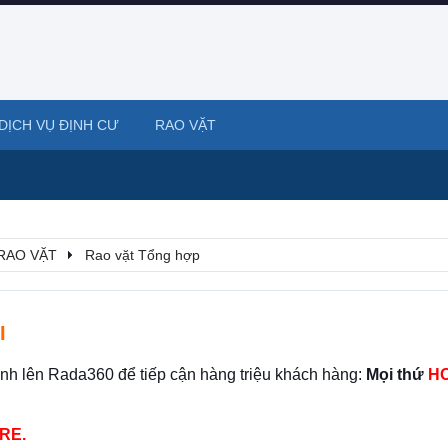
DỊCH VỤ ĐỊNH CƯ
RAO VẶT
RAO VẶT
Rao vặt Tổng hợp
I
ình lên Rada360 để tiếp cận hàng triệu khách hàng:
Mọi thứ
HO
RE.