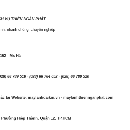
CH VỤ THIÊN NGÂN PHÁT
tình, nhanh chóng, chuyên nghiệp
 162 - Ms Hà
(028) 66 789 516 - (028) 66 764 052 - (028) 66 789 520
c tại Website: maylanhdaikin.vn - maylanhthiennganphat.com
2, Phường Hiệp Thành, Quận 12, TP.HCM