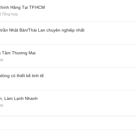
Chính Hãng Tại TP.HCM
t Tổng hợp
 trần Nhật Bản/Thái Lan chuyên nghiệp nhất
ng Tâm Thương Mại
ợp
ng có thiết kế tinh tế
Êm, Làm Lạnh Nhanh
ợp