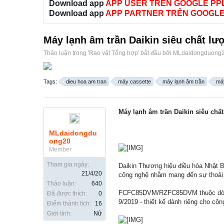
Download app
APP USER TRÊN GOOGLE PP
Download app
APP PARTNER TRÊN GOOGLE
Máy lạnh âm trần Daikin siêu chất lượ
Thảo luận trong '
Rao vặt Tổng hợp
' bắt đầu bởi
MLdaidongduong
Tags:
dieu hoa am tran
máy cassette
máy lạnh âm trần
máy
Máy lạnh âm trần Daikin siêu chất
MLdaidongdu
ong20
Member
Tham gia ngày:
Daikin Thương hiệu điều hòa Nhật Bả
21/4/20
công nghệ nhằm mang đến sự thoải m
Thảo luận:
640
FCFC85DVM/RZFC85DVM thuộc dòng đi
Đã được thích:
0
9/2019 - thiết kế dành riêng cho cô
Điểm thành tích:
16
Giới tính:
Nữ