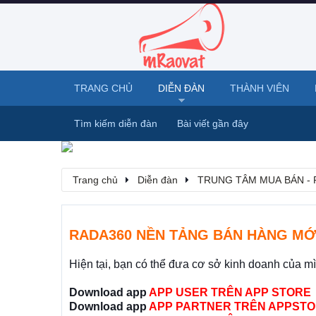
TRANG CHỦ
DIỄN ĐÀN
THÀNH VIÊN
Tìm kiếm diễn đàn
Bài viết gần đây
Trang chủ
Diễn đàn
TRUNG TÂM MUA BÁN - 
RADA360 NỀN TẢNG BÁN HÀNG MỚ
Hiện tại, bạn có thể đưa cơ sở kinh doanh của m
Download app
APP USER TRÊN APP STORE
Download app
APP PARTNER TRÊN APPSTO