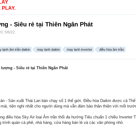
LAY
 PLAY.
ng - Siêu rẻ tại Thiên Ngân Phát
20
,
5/6/22
.
 lạnh âm trần daikin
may lanh daikin
may lanh inverter
điều hòa âm trần
 lượng - Siêu rẻ tại Thiên Ngân Phát
n - Sản xuất Thái Lan bán chạy số 1 thế giới. Điều hòa Daikin được cả Thế gi
ái, tiện nghi nhất cho người dùng mà vẫn đảm bảo thân thiện với mổi trườn
ều hòa Sky Air loại Âm trần thổi đa hướng Tiêu chuẩn 1 chiều Inverter 
ng trình quán cà phê, nhà hàng, cửa hàng bán lẻ và các văn phòng nhỏ.