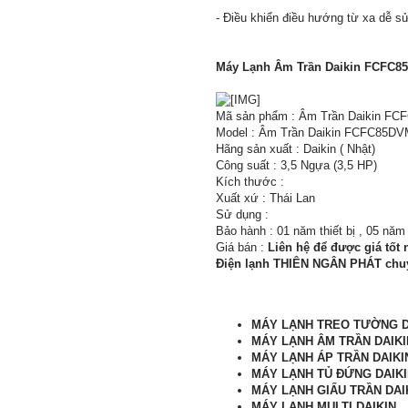
- Điều khiển điều hướng từ xa dễ sử
Máy Lạnh Âm Trần Daikin FCFC8
Mã sản phẩm : Âm Trần Daikin F
Model : Âm Trần Daikin FCFC85DV
Hãng sản xuất : Daikin ( Nhật)
Công suất : 3,5 Ngựa (3,5 HP)
Kích thước :
Xuất xứ : Thái Lan
Sử dụng :
Bảo hành : 01 năm thiết bị , 05 nă
Giá bán :
Liên hệ để được giá tốt 
Điện lạnh THIÊN NGÂN PHÁT chuy
MÁY LẠNH TREO TƯỜNG
MÁY LẠNH ÂM TRẦN
DAIKI
MÁY LẠNH ÁP TRẦN
DAIKI
MÁY LẠNH TỦ ĐỨNG
DAIK
MÁY LẠNH GIẤU TRẦN
DAI
MÁY LẠNH MULTI
DAIKIN