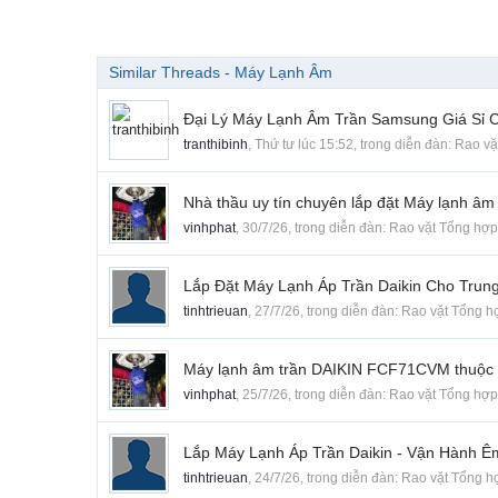
Similar Threads - Máy Lạnh Âm
Đại Lý Máy Lạnh Âm Trần Samsung Giá Sỉ 
tranthibinh
,
Thứ tư lúc 15:52
, trong diễn đàn:
Rao vặ
Nhà thầu uy tín chuyên lắp đặt Máy lạnh âm
vinhphat
,
30/7/26
, trong diễn đàn:
Rao vặt Tổng hợp
Lắp Đặt Máy Lạnh Áp Trần Daikin Cho Tru
tinhtrieuan
,
27/7/26
, trong diễn đàn:
Rao vặt Tổng h
Máy lạnh âm trần DAIKIN FCF71CVM thuộc dò
vinhphat
,
25/7/26
, trong diễn đàn:
Rao vặt Tổng hợp
Lắp Máy Lạnh Áp Trần Daikin - Vận Hành 
tinhtrieuan
,
24/7/26
, trong diễn đàn:
Rao vặt Tổng h