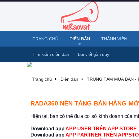
TRANG CHỦ
DIỄN ĐÀN
THÀNH VIÊN
Tìm kiếm diễn đàn
Bài viết gần đây
Trang chủ
Diễn đàn
TRUNG TÂM MUA BÁN - 
RADA360 NỀN TẢNG BÁN HÀNG MỚ
Hiện tại, bạn có thể đưa cơ sở kinh doanh của m
Download app
APP USER TRÊN APP STORE
Download app
APP PARTNER TRÊN APPSTO