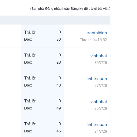
(Bạn phải Đăng nhập hoặc Đăng ký để trả lời bài viết.)
Trả lời:
0
tranthibinh
Đọc:
30
Thứ tư lúc 15:52
Trả lời:
0
vinhphat
Đọc:
28
30/7/26
Trả lời:
0
tinhtrieuan
Đọc:
48
27/7/26
Trả lời:
0
vinhphat
Đọc:
49
25/7/26
Trả lời:
0
tinhtrieuan
Đọc:
46
24/7/26