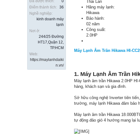
Đã được thích:
0
Thái Lan
Hãng máy lạnh:
Điểm thành tích:
36
Hikawa
Nghề nghiệp:
Bảo hành:
kinh doanh máy
02 năm
lạnh
Công suất:
Nơi ở:
2.0HP
244/25 Đường
HT17,Quận 12,
TP.HCM
Máy Lạnh Âm Trần Hikawa HI-CC
Web:
https://maylanhdaiki
n.vn/
1. Máy Lạnh Âm Trần Hi
Máy lạnh âm trần Hikawa 2.0HP HI-C
hàng, khách sạn và gia đình.
Sở hữu công nghệ Inverter tiên tiến
trường, máy lạnh Hikawa đảm bảo hiệ
Máy lạnh âm trần Hikawa 18.000BTU v
tự động đảo gió 4 hướng mang lại l