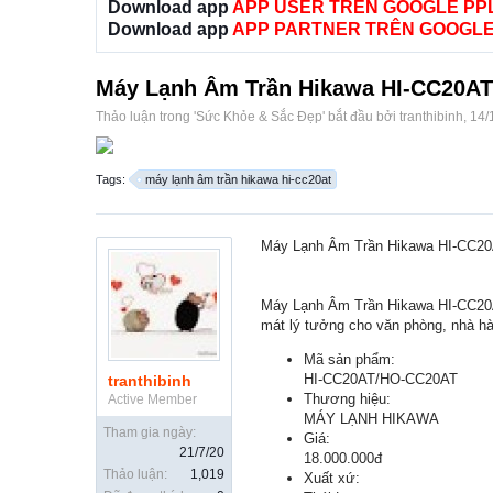
Download app
APP USER TRÊN GOOGLE PP
Download app
APP PARTNER TRÊN GOOGLE
Máy Lạnh Âm Trần Hikawa HI-CC20AT
Thảo luận trong '
Sức Khỏe & Sắc Đẹp
' bắt đầu bởi
tranthibinh
,
14/
Tags:
máy lạnh âm trần hikawa hi-cc20at
Máy Lạnh Âm Trần Hikawa HI-CC20
Máy Lạnh Âm Trần Hikawa HI-CC20AT/
mát lý tưởng cho văn phòng, nhà h
Mã sản phẩm:
HI-CC20AT/HO-CC20AT
tranthibinh
Thương hiệu:
Active Member
MÁY LẠNH HIKAWA
Tham gia ngày:
Giá:
21/7/20
18.000.000đ
Thảo luận:
1,019
Xuất xứ: