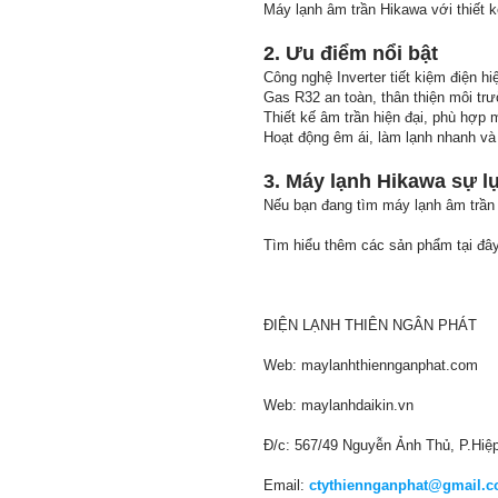
Máy lạnh âm trần Hikawa với thiết 
2. Ưu điểm nổi bật
Công nghệ Inverter tiết kiệm điện hi
Gas R32 an toàn, thân thiện môi tr
Thiết kế âm trần hiện đại, phù hợp 
Hoạt động êm ái, làm lạnh nhanh và 
3. Máy lạnh Hikawa sự l
Nếu bạn đang tìm máy lạnh âm trần 
Tìm hiểu thêm các sản phẩm tại đâ
ĐIỆN LẠNH THIÊN NGÂN PHÁT
Web: maylanhthiennganphat.com
Web: maylanhdaikin.vn
Đ/c: 567/49 Nguyễn Ảnh Thủ, P.Hi
Email:
ctythiennganphat@gmail.