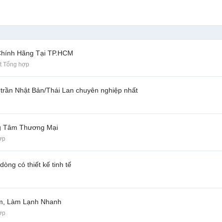
Chính Hãng Tại TP.HCM
t Tổng hợp
 trần Nhật Bản/Thái Lan chuyên nghiệp nhất
ng Tâm Thương Mại
ợp
ng có thiết kế tinh tế
Êm, Làm Lạnh Nhanh
ợp