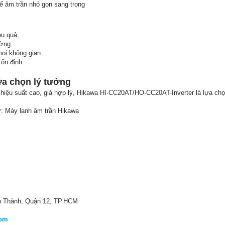
kế âm trần nhỏ gọn sang trọng
ệu quả.
ường.
mọi không gian.
ổn định.
ựa chọn lý tưởng
hiệu suất cao, giá hợp lý, Hikawa HI-CC20AT/HO-CC20AT-Inverter là lựa chọ
y: Máy lạnh âm trần Hikawa
ệp Thành, Quận 12, TP.HCM
com