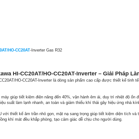
20AT/HO-CC20AT
-Inverter Gas R32
kawa HI-CC20AT/HO-CC20AT-Inverter – Giải Pháp Là
C20AT/HO-CC20AT-Inverter là dòng sản phẩm cao cấp được thiết kế tinh tế,
, máy giúp tiết kiệm điện năng đến 40%, vận hành êm ái, duy trì nhiệt độ ổn đ
u suất làm lạnh nhanh, an toàn và giảm thiểu khí thải gây hiệu ứng nhà kín
ới thiết kế âm trần nhỏ gọn, mặt nạ sang trọng giúp tiết kiệm diện tích và t
uồng khí mát đều khắp phòng, tạo cảm giác dễ chịu cho người dùng.