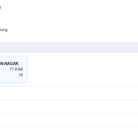
0
rung
MAY-LANH-AM-TRAN-NAGAKAWA 1.jpg
77.9 KB
78