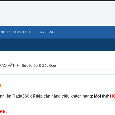
DỊCH VỤ ĐỊNH CƯ
RAO VẶT
RAO VẶT
Sức Khỏe & Sắc Đẹp
I
ình lên Rada360 để tiếp cận hàng triệu khách hàng:
Mọi thứ
HO
RE.