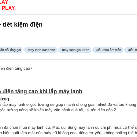
LAY
 PLAY.
 tiết kiệm điện
ần nối ống gió
may lanh cassette
may lanh giau tran
điều hòa âm trần
điều 
ền điện tăng cao?
n điện tăng cao khi lắp máy lạnh
ường
 là lắp máy lạnh ở góc tường sẽ giúp nhanh chóng giảm nhiệt độ và tạo không
óc tường nóng sẽ khiến máy vận hành quá tải, lại tốn điện gấp 2.
đình đã chọn mua máy lạnh cũ. Mặc dù, dùng máy lạnh cũ chi phí mua có thể
 Do hiệu suất làm mát của máy cũ không cao, động cơ yếu, không những thế bạ