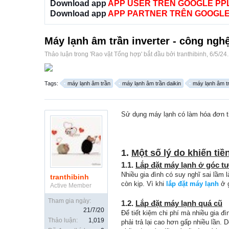
Download app
APP USER TRÊN GOOGLE PP
Download app
APP PARTNER TRÊN GOOGLE
Máy lạnh âm trần inverter - công nghệ
Thảo luận trong '
Rao vặt Tổng hợp
' bắt đầu bởi
tranthibinh
,
6/5/24
.
Tags:
máy lạnh âm trần
máy lạnh âm trần daikin
máy lạnh âm tr
Sử dụng máy lạnh có làm hóa đơn ti
1.
Một số lý do khiến tiề
1.1.
Lắp đặt máy lạnh ở góc t
Nhiều gia đình có suy nghĩ sai lầm
tranthibinh
còn kịp. Vì khi
lắp đặt máy lạnh
ở g
Active Member
Tham gia ngày:
1.2.
Lắp đặt máy lạnh quá cũ
21/7/20
Để tiết kiệm chi phí mà nhiều gia 
Thảo luận:
1,019
phải trả lại cao hơn gấp nhiều lần.