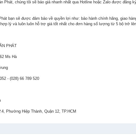
Ngân Phát, chúng tôi sẽ báo giá nhanh nhất qua Hotline hoặc Zalo được đăng
Phát bạn sẽ được đảm bảo về quyền lợi như: bảo hành chính hãng, giao hàn
g hợp lý và luôn luôn hỗ trợ giá tốt nhất cho đơn hàng số lượng từ 5 bộ trở l
GÂN PHÁT
 162 Ms Hà
Trung
 052 - (028) 66 789 520
m
KP.4, Phường Hiệp Thành, Quận 12, TP.HCM