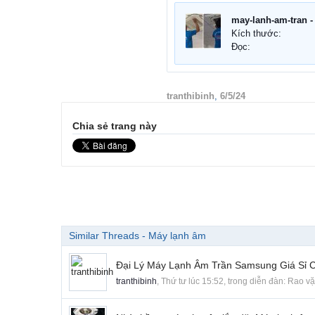
Kích thước:
Đọc:
tranthibinh
,
6/5/24
Chia sẻ trang này
Similar Threads - Máy lạnh âm
Đại Lý Máy Lạnh Âm Trần Samsung Giá Sỉ 
tranthibinh
,
Thứ tư lúc 15:52
, trong diễn đàn:
Rao vặ