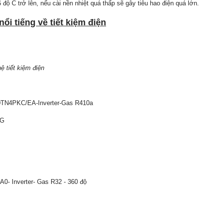
độ C trở lên, nếu cài nền nhiệt quá thấp sẽ gây tiêu hao điện quá lớn.
i tiếng về tiết kiệm điện
ệ tiết kiệm điện
TN4PKC/EA-Inverter-Gas R410a
NG
 Inverter- Gas R32 - 360 độ