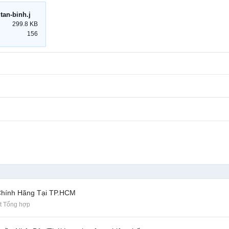
may-lanh-am-tran - tan-binh.jpg
299.8 KB
156
Chính Hãng Tại TP.HCM
t Tổng hợp