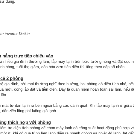
sử dụng.
e inverter Daikin
 nắng trực tiếp chiếu vào
à nhiều gia đình thường làm, lắp máy lạnh trên bức tường nóng và đặt cục n
nh hỏng, tuổi thọ giảm, còn hóa đơn tiền điện thì tăng theo cấp số nhân.
 cả 2 phòng
hộ gia đình, bởi mọi thường nghĩ theo hướng, hai phòng có diện tích nhỏ, n
ua mới, công lắp đặt và tiền điện. Đây là quan niệm hoàn toàn sai lầm, nếu
 lên.
í mát từ dàn lạnh ra bên ngoài bằng các cánh quạt. Khi lắp máy lạnh ở giữa 2
dẫn đến lãng phí luồng gió lạnh.
ông thích hợp với phòng
iểm tra diện tích phòng để chọn máy lạnh có công suất hoạt động phù hợp vớ
một ít, khi đó quá trình làm lạnh diễn ra nhanh chóng và nhiệt độ lạnh đạt đ