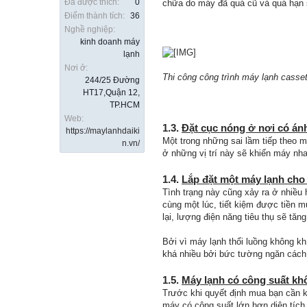
Đã được thích:
0
chữa do máy đã quá cũ và quá hạn 
Điểm thành tích:
36
Nghề nghiệp:
kinh doanh máy
lạnh
Nơi ở:
Thi công công trình máy lạnh cassett
244/25 Đường
HT17,Quận 12,
TP.HCM
Web:
1.3.
Đặt cục nóng ở nơi có ánh
https://maylanhdaiki
Một trong những sai lầm tiếp theo m
n.vn/
ở những vị trí này sẽ khiến máy nha
1.4.
Lắp đặt một máy lạnh cho
Tình trạng này cũng xảy ra ở nhiều 
cùng một lúc, tiết kiệm được tiền m
lại, lượng điện năng tiêu thụ sẽ tăng
Bởi vì máy lạnh thổi luồng không kh
khá nhiều bởi bức tường ngăn cách, 
1.5.
Máy lạnh có công suất kh
Trước khi quyết định mua bạn cần k
máy có công suất lớn hơn diện tích 