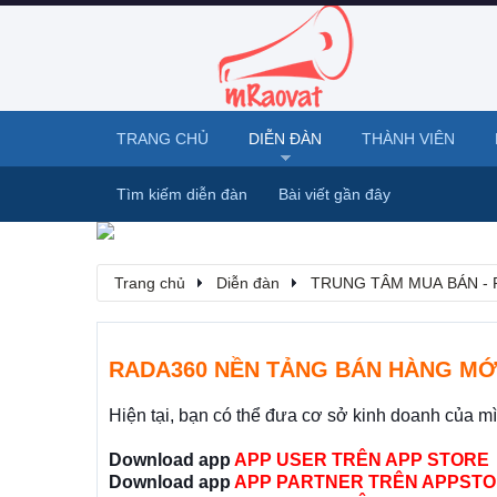
TRANG CHỦ
DIỄN ĐÀN
THÀNH VIÊN
Tìm kiếm diễn đàn
Bài viết gần đây
Trang chủ
Diễn đàn
TRUNG TÂM MUA BÁN - 
RADA360 NỀN TẢNG BÁN HÀNG MỚ
Hiện tại, bạn có thể đưa cơ sở kinh doanh của m
Download app
APP USER TRÊN APP STORE
Download app
APP PARTNER TRÊN APPSTO