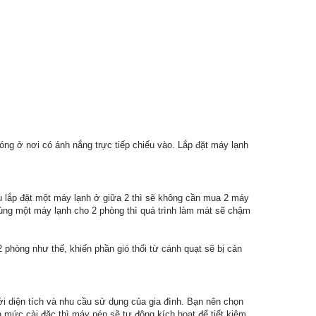
óng ở nơi có ánh nắng trực tiếp chiếu vào. Lắp đặt máy lạnh
ếu lắp đặt một máy lạnh ở giữa 2 thì sẽ không cần mua 2 máy
 dùng một máy lạnh cho 2 phòng thì quá trình làm mát sẽ chậm
 phòng như thế, khiến phần gió thổi từ cánh quạt sẽ bị cản
i diện tích và nhu cầu sử dụng của gia đình. Bạn nên chọn
ến mức cài đặc thì máy nén sẽ tự động kích hoạt để tiết kiệm