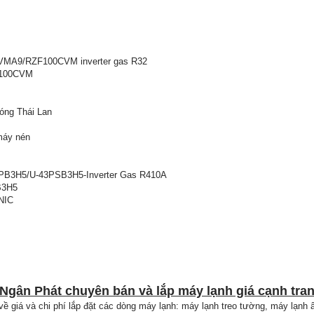
BVMA9/RZF100CVM inverter gas R32
F100CVM
óng Thái Lan
máy nén
PB3H5/U-43PSB3H5-Inverter Gas R410A
B3H5
NIC
n Ngân Phát chuyên bán và lắp máy lạnh giá cạnh tra
 về giá và chi phí lắp đặt các dòng máy lạnh: máy lạnh treo tường, máy lạnh 