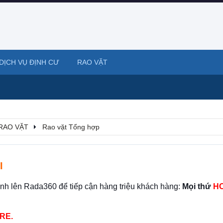
DỊCH VỤ ĐỊNH CƯ
RAO VẶT
RAO VẶT
Rao vặt Tổng hợp
I
ình lên Rada360 để tiếp cận hàng triệu khách hàng:
Mọi thứ
HO
RE.