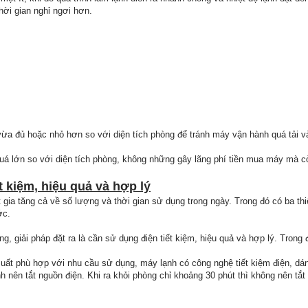
hời gian nghỉ ngơi hơn.
 đủ hoặc nhỏ hơn so với diện tích phòng để tránh máy vận hành quá tải và l
á lớn so với diện tích phòng, không những gây lãng phí tiền mua máy mà c
t kiệm, hiệu quả và hợp lý
 gia tăng cả về số lượng và thời gian sử dụng trong ngày. Trong đó có ba th
ớc.
ng, giải pháp đặt ra là cần sử dụng điện tiết kiệm, hiệu quả và hợp lý. Trong
ất phù hợp với nhu cầu sử dụng, máy lạnh có công nghệ tiết kiệm điện, dán 
nên tắt nguồn điện. Khi ra khỏi phòng chỉ khoảng 30 phút thì không nên tắt 