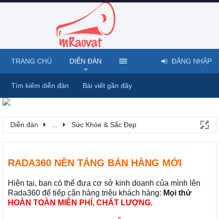
TRANG CHỦ
DIỄN ĐÀN
ĐĂNG NHẬP
Tìm kiếm diễn đàn
Bài viết gần đây
Diễn đàn
...
Sức Khỏe & Sắc Đẹp
RADA360 NỀN TẢNG BÁN HÀNG MỚI
Hiện tại, bạn có thể đưa cơ sở kinh doanh của mình lên
Rada360 để tiếp cận hàng triệu khách hàng:
Mọi thứ
HOÀN TOÀN MIỄN PHÍ, CHẤT LƯỢNG.