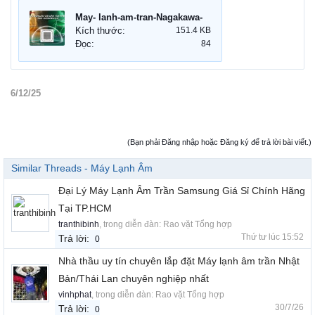
May- lanh-am-tran-Nagakawa-NIT-C18R2U35-Inverter.jpg
Kích thước:
151.4 KB
Đọc:
84
6/12/25
(Bạn phải Đăng nhập hoặc Đăng ký để trả lời bài viết.)
Similar Threads - Máy Lạnh Âm
Đại Lý Máy Lạnh Âm Trần Samsung Giá Sỉ Chính Hãng
Tại TP.HCM
tranthibinh
, trong diễn đàn:
Rao vặt Tổng hợp
Thứ tư lúc 15:52
Trả lời:
0
Nhà thầu uy tín chuyên lắp đặt Máy lạnh âm trần Nhật
Bản/Thái Lan chuyên nghiệp nhất
vinhphat
, trong diễn đàn:
Rao vặt Tổng hợp
30/7/26
Trả lời:
0