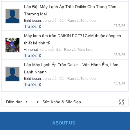
Lắp Đặt Máy Lạnh Áp Trần Daikin Cho Trung Tâm
Thương Mại
tinhtrieuan
, trong diễn đàn:
Rao vặt Tổng hợp
27/7/26
Trả lời:
0
Máy lạnh âm trần DAIKIN FCF71CVM thuộc dòng có
thiết kế tinh tế
vinhphat
, trong diễn đàn:
Rao vặt Tổng hợp
25/7/26
Trả lời:
0
Lắp Máy Lạnh Áp Trần Daikin - Vận Hành Êm, Làm
Lạnh Nhanh
tinhtrieuan
, trong diễn đàn:
Rao vặt Tổng hợp
24/7/26
Trả lời:
0
Diễn đàn
...
Sức Khỏe & Sắc Đẹp
ABOUT US