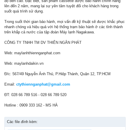
độ bền cao. Đặc biệt, sản phẩm cassette được bảo hành chính hãng
lên đến 2 năm, mang lại sự yên tâm tuyệt đối cho khách hàng trong
suốt quá trình sử dụng.
Trong suốt thời gian bảo hành, mọi vấn đề kỹ thuật sẽ được khắc phục
nhanh chóng và hiệu quả với hệ thống trạm bảo hành ở các tỉnh thành
trên khắp cả nước của tập đoàn Máy lạnh Nagakawa.
CÔNG TY TNHH TM DV THIÊN NGÂN PHÁT
Web: maylanhthiennganphat.com
Web: maylanhdaikin.vn
Đ/c: 567/49 Nguyễn Ảnh Thủ, P.Hiệp Thành, Quận 12, TP.HCM
Email:
ctythiennganphat@gmail.com
ĐT: 028 66 789 516 - 028 66 789 520
Hotline : 0909 333 162 - MS HÀ
Các file đính kèm: