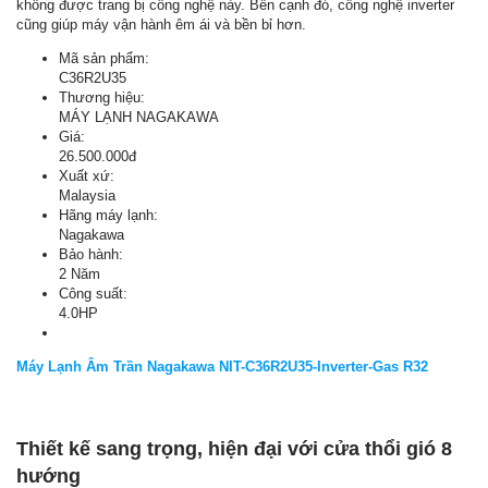
không được trang bị công nghệ này. Bên cạnh đó, công nghệ inverter
cũng giúp máy vận hành êm ái và bền bỉ hơn.
Mã sản phẩm:
C36R2U35
Thương hiệu:
MÁY LẠNH NAGAKAWA
Giá:
26.500.000đ
Xuất xứ:
Malaysia
Hãng máy lạnh:
Nagakawa
Bảo hành:
2 Năm
Công suất:
4.0HP
Máy Lạnh Âm Trần Nagakawa NIT-C36R2U35-Inverter-Gas R32
Thiết kế sang trọng, hiện đại với cửa thổi gió 8
hướng