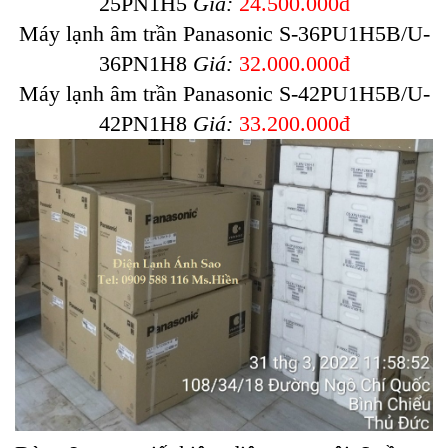
25PN1H5
Giá:
24.500.000đ
Máy lạnh âm trần Panasonic S-36PU1H5B/U-
36PN1H8
Giá:
32.000.000đ
Máy lạnh âm trần Panasonic S-42PU1H5B/U-
42PN1H8
Giá:
33.200.000đ