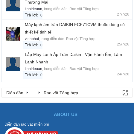
Thương Mại
tinhtrieuan
, trong diễn đàn:
Rao vặt Tổng hợp
27/7/26
Trả lời:
0
Máy lạnh âm trần DAIKIN FCF71CVM thuộc dòng có
thiết kế tinh tế
vinhphat
, trong diễn đàn:
Rao vặt Tổng hợp
25/7/26
Trả lời:
0
Lắp Máy Lạnh Áp Trần Daikin - Vận Hành Êm, Làm
Lạnh Nhanh
tinhtrieuan
, trong diễn đàn:
Rao vặt Tổng hợp
24/7/26
Trả lời:
0
Diễn đàn
...
Rao vặt Tổng hợp
ABOUT US
Diễn đàn rao vặt miễn phí