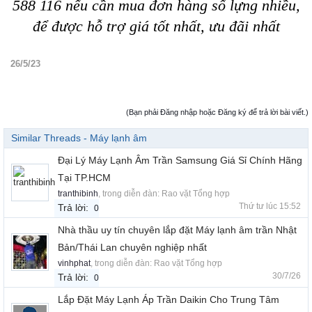
588 116 nếu cần mua đơn hàng số lựng nhiều,
để được hỗ trợ giá tốt nhất, ưu đãi nhất
26/5/23
(Bạn phải Đăng nhập hoặc Đăng ký để trả lời bài viết.)
Similar Threads - Máy lạnh âm
Đại Lý Máy Lạnh Âm Trần Samsung Giá Sỉ Chính Hãng
Tại TP.HCM
tranthibinh
, trong diễn đàn:
Rao vặt Tổng hợp
Thứ tư lúc 15:52
Trả lời:
0
Nhà thầu uy tín chuyên lắp đặt Máy lạnh âm trần Nhật
Bản/Thái Lan chuyên nghiệp nhất
vinhphat
, trong diễn đàn:
Rao vặt Tổng hợp
30/7/26
Trả lời:
0
Lắp Đặt Máy Lạnh Áp Trần Daikin Cho Trung Tâm