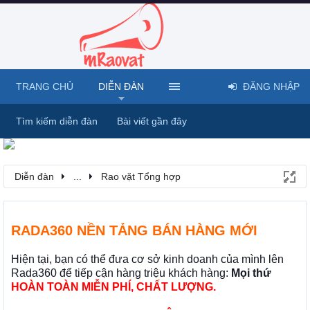
TRANG CHỦ
DIỄN ĐÀN
ĐĂNG NHẬP
Tìm kiếm diễn đàn
Bài viết gần đây
Diễn đàn
...
Rao vặt Tổng hợp
RADA360 NỀN TẢNG BÁN HÀNG MỚI
Hiện tại, bạn có thể đưa cơ sở kinh doanh của mình lên
Rada360 để tiếp cận hàng triệu khách hàng:
Mọi thứ
HOÀN TOÀN MIỄN PHÍ, CHẤT LƯỢNG.