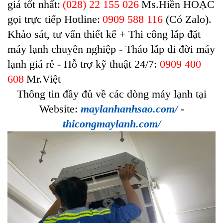
giá tốt nhất:
(028) 22 155 026
Ms.Hiền HOẶC
gọi trực tiếp Hotline:
0909 588 116
(Có Zalo).
Khảo sát, tư vấn thiết kế + Thi công lắp đặt
máy lạnh chuyên nghiệp - Tháo lắp di đời máy
lạnh giá rẻ - Hỗ trợ kỹ thuật 24/7:
0909 400
608
Mr.Việt
Thông tin đầy đủ về các dòng máy lạnh tại
Website:
maylanhanhsao.com/
-
thicongmaylanh.com/