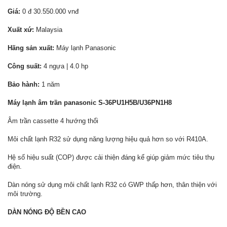
Giá:
0 đ 30.550.000 vnđ
Xuất xứ:
Malaysia
Hãng sản xuất:
Máy lạnh Panasonic
Công suất:
4 ngựa | 4.0 hp
Bảo hành:
1 năm
Máy lạnh âm trần panasonic S-36PU1H5B/U36PN1H8
Âm trần cassette 4 hướng thổi
Môi chất lạnh R32 sử dụng năng lượng hiệu quả hơn so với R410A.
Hệ số hiệu suất (COP) được cải thiện đáng kể giúp giảm mức tiêu thụ
điện.
Dàn nóng sử dụng môi chất lạnh R32 có GWP thấp hơn, thân thiện với
môi trường.
DÀN NÓNG ĐỘ BỀN CAO