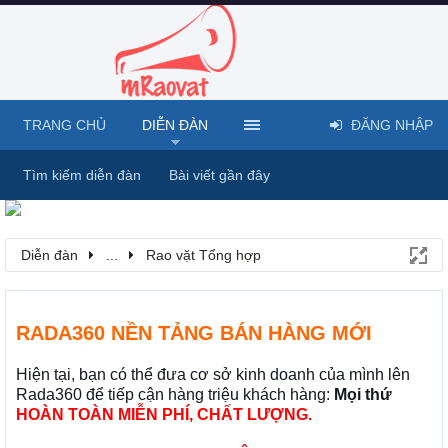
TRANG CHỦ
DIỄN ĐÀN
ĐĂNG NHẬP
Tìm kiếm diễn đàn
Bài viết gần đây
Diễn đàn
...
Rao vặt Tổng hợp
RADA360 NỀN TẢNG BÁN HÀNG MỚI
Hiện tại, bạn có thể đưa cơ sở kinh doanh của mình lên
Rada360 để tiếp cận hàng triệu khách hàng:
Mọi thứ
HOÀN TOÀN MIỄN PHÍ, CHẤT LƯỢNG.