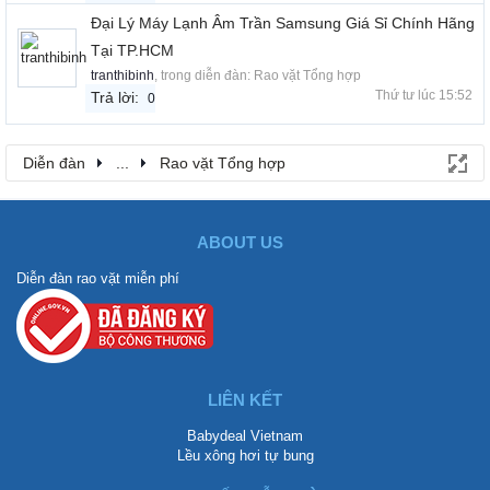
Đại Lý Máy Lạnh Âm Trần Samsung Giá Sỉ Chính Hãng
Tại TP.HCM
tranthibinh
, trong diễn đàn:
Rao vặt Tổng hợp
Thứ tư lúc 15:52
Trả lời:
0
Diễn đàn
...
Rao vặt Tổng hợp
ABOUT US
Diễn đàn rao vặt miễn phí
LIÊN KẾT
Babydeal Vietnam
Lều xông hơi tự bung