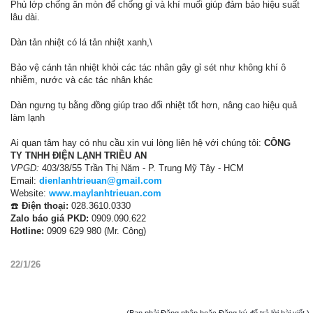
Phủ lớp chống ăn mòn để chống gỉ và khí muối giúp đảm bảo hiệu suất
lâu dài.
Dàn tản nhiệt có lá tản nhiệt xanh,\
Bảo vệ cánh tản nhiệt khỏi các tác nhân gây gỉ sét như không khí ô
nhiễm, nước và các tác nhân khác
Dàn ngưng tụ bằng đồng giúp trao đổi nhiệt tốt hơn, nâng cao hiệu quả
làm lạnh
Ai quan tâm hay có nhu cầu xin vui lòng liên hệ với chúng tôi:
CÔNG
TY TNHH ĐIỆN LẠNH TRIỀU AN
VPGD:
403/38/55 Trần Thị Năm - P. Trung Mỹ Tây - HCM
Email:
dienlanhtrieuan@gmail.com
Website:
www.maylanhtrieuan.com
☎️
Điện thoại:
028.3610.0330
Zalo báo giá PKD:
0909.090.622
Hotline:
0909 629 980 (Mr. Công)
22/1/26