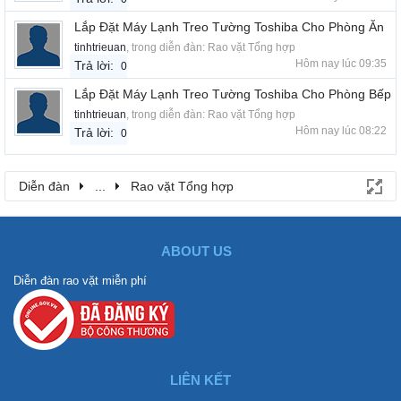
Lắp Đặt Máy Lạnh Treo Tường Toshiba Cho Phòng Ăn
tinhtrieuan
, trong diễn đàn:
Rao vặt Tổng hợp
Hôm nay lúc 09:35
Trả lời:
0
Lắp Đặt Máy Lạnh Treo Tường Toshiba Cho Phòng Bếp
tinhtrieuan
, trong diễn đàn:
Rao vặt Tổng hợp
Hôm nay lúc 08:22
Trả lời:
0
Diễn đàn
...
Rao vặt Tổng hợp
ABOUT US
Diễn đàn rao vặt miễn phí
LIÊN KẾT