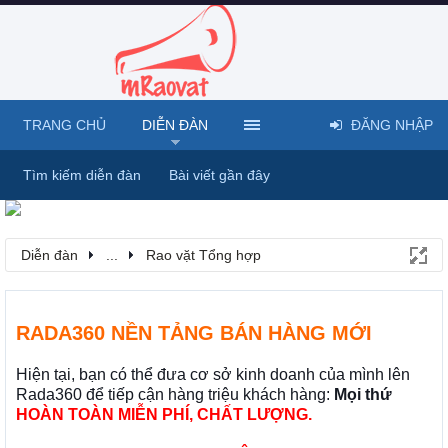
TRANG CHỦ
DIỄN ĐÀN
ĐĂNG NHẬP
Tìm kiếm diễn đàn
Bài viết gần đây
Diễn đàn
...
Rao vặt Tổng hợp
RADA360 NỀN TẢNG BÁN HÀNG MỚI
Hiện tại, bạn có thể đưa cơ sở kinh doanh của mình lên
Rada360 để tiếp cận hàng triệu khách hàng:
Mọi thứ
HOÀN TOÀN MIỄN PHÍ, CHẤT LƯỢNG.