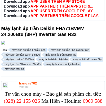
Download app
APP USER TRÊN APP STORE
Download app
APP PARTNER TRÊN APPSTORE.
Download app
APP USER TRÊN GOOGLE PPLAY
Download app
APP PARTNER TRÊN GOOGLE PLAY.
Máy lạnh áp trần Daikin FHA71BVMV -
24.200Btu (3HP) Inverter Gas R32
Tags:
máy lạnh áp trần 1 chiều lạnh
máy lạnh áp trần 3hp inverter r32
máy lạnh áp trần daikin 3 ngựa
máy lạnh áp trần daikin fha
máy lạnh daikin 24200btu
máy lạnh daikin nhật bản
máy lạnh fha71bvmv 3hp
máy lạnh fha71bvmv/rzf71cv2v
máy lạnh sản xuất tại thái lan
máy lạnh thái lan
trangas702
Member
Tư vấn chọn máy - Báo giá sản phẩm chi tiết:
(028) 22 155 026
Ms.Hiền - Hotline:
0909 588