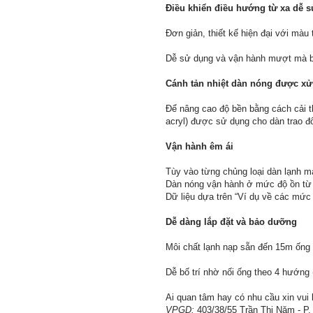
Điều khiển điều hướng từ xa dễ s
Đơn giản, thiết kế hiện đại với màu 
Dễ sử dụng và vận hành mượt mà b
Cánh tản nhiệt dàn nóng được xử
Để nâng cao độ bền bằng cách cải t
acryl) được sử dụng cho dàn trao đổi
Vận hành êm ái
Tùy vào từng chủng loại dàn lạnh m
Dàn nóng vận hành ở mức độ ồn từ 
Dữ liệu dựa trên “Ví dụ về các mức
Dễ dàng lắp đặt và bảo dưỡng
Môi chất lạnh nạp sẵn đến 15m ống
Dễ bố trí nhờ nối ống theo 4 hướn
Ai quan tâm hay có nhu cầu xin vui l
VPGD:
403/38/55 Trần Thị Năm - P