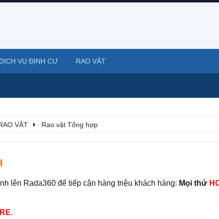
DỊCH VỤ ĐỊNH CƯ
RAO VẶT
RAO VẶT
Rao vặt Tổng hợp
I
ình lên Rada360 để tiếp cận hàng triệu khách hàng:
Mọi thứ
HO
RE.