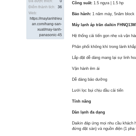
Đã được thích:
0
Công suất:
1.5 ngựa | 1.5 hp
Điểm thành tích:
36
Web:
Bảo hành:
1 năm máy, 5năm block
https://maylanhtrieu
an.com/hang-san-
Máy lạnh áp trần daikin FHNQ13M
xuat/may-lanh-
panasonic-45
Hệ thống cải tiến gọn nhẹ và vận hà
Phân phối không khí trong lành khắ
Lắp đặt dễ dàng mang lại sự linh hoạ
Vận hành êm ái
Dễ dàng bảo dưỡng
Lưới lọc bụi chịu dầu cải tiến
Tính năng
Dàn lạnh đa dạng
Daikin đáp ứng mọi nhu cầu khách hà
đứng đặt sàn) và nguồn điện (1 pha 