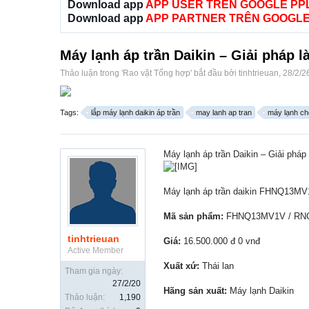
Download app
APP USER TRÊN GOOGLE PP
Download app
APP PARTNER TRÊN GOOGLE
Máy lạnh áp trần Daikin – Giải pháp 
Thảo luận trong '
Rao vặt Tổng hợp
' bắt đầu bởi
tinhtrieuan
,
28/2/2
Tags:
lắp máy lạnh daikin áp trần
may lanh ap tran
máy lạnh c
Máy lạnh áp trần Daikin – Giải pháp
Máy lạnh áp trần daikin FHNQ13
Mã sản phẩm:
FHNQ13MV1V / RN
tinhtrieuan
Giá:
16.500.000 đ 0 vnđ
Active Member
Xuất xứ:
Thái lan
Tham gia ngày:
27/2/20
Hãng sản xuất:
Máy lạnh Daikin
Thảo luận:
1,190