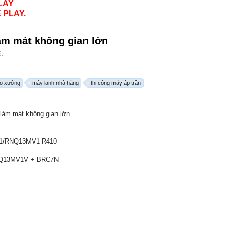
LAY
 PLAY.
làm mát không gian lớn
6
.
ho xưởng
máy lạnh nhà hàng
thi công máy áp trần
 làm mát không gian lớn
MV1/RNQ13MV1 R410
Q13MV1V + BRC7N