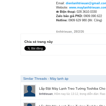
Email:
dienlanhtrieuan@gmail.co
Website:
www.maylanhtrieuan.co
☎️
Điện thoại:
028.3610.0330
Zalo báo giá PKD:
0909.090.622
Hotline:
0909 629 980 (Mr. Công)
tinhtrieuan
,
28/2/26
Chia sẻ trang này
Similar Threads - Máy lạnh áp
Lắp Đặt Máy Lạnh Treo Tường Toshiba Cho
tinhtrieuan
,
Hôm nay lúc 13:12
, trong diễn đàn:
Rao 