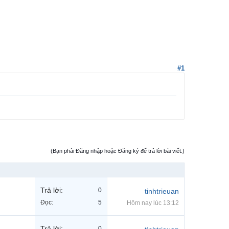
#1
(Bạn phải Đăng nhập hoặc Đăng ký để trả lời bài viết.)
Trả lời:
0
tinhtrieuan
Đọc:
5
Hôm nay lúc 13:12
Trả lời:
0