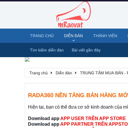
TRANG CHỦ
DIỄN ĐÀN
THÀNH VIÊN
Tìm kiếm diễn đàn
Bài viết gần đây
Trang chủ
Diễn đàn
TRUNG TÂM MUA BÁN - 
RADA360 NỀN TẢNG BÁN HÀNG MỚ
Hiện tại, bạn có thể đưa cơ sở kinh doanh của m
Download app
APP USER TRÊN APP STORE
Download app
APP PARTNER TRÊN APPSTO