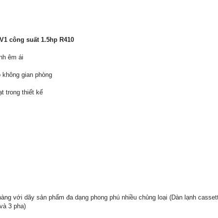
V1 công suất 1.5hp R410
nh êm ái
p không gian phòng
t trong thiết kế
ng với dãy sản phẩm đa dạng phong phú nhiều chủng loại (Dàn lạnh cassette 
và 3 pha)