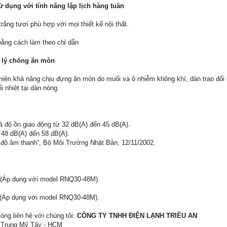
ử dụng với tính năng lập lịch hàng tuần
trắng tươi phù hợp với mọi thiết kế nội thất.
ằng cách làm theo chỉ dẫn
 lý chống ăn mòn
hiện khả năng chịu đựng ăn mòn do muối và ô nhiễm không khí, dàn trao đổ
 nhiệt tại dàn nóng.
à độ ồn giao động từ 32 dB(A) đến 45 dB(A).
48 dB(A) đến 58 dB(A).
 độ âm thanh”, Bộ Môi Trường Nhật Bản, 12/11/2002.
 (Áp dụng với model RNQ30-48M).
g (Áp dụng với model RNQ30-48M).
òng liên hệ với chúng tôi:
CÔNG TY TNHH ĐIỆN LẠNH TRIỀU AN
. Trung Mỹ Tây - HCM