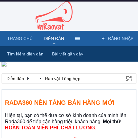
TRANG CHỦ
DIỄN ĐÀN
ĐĂNG NHẬP
Tìm kiếm diễn đàn
Bài viết gần đây
Diễn đàn
...
Rao vặt Tổng hợp
RADA360 NỀN TẢNG BÁN HÀNG MỚI
Hiện tại, bạn có thể đưa cơ sở kinh doanh của mình lên
Rada360 để tiếp cận hàng triệu khách hàng:
Mọi thứ
HOÀN TOÀN MIỄN PHÍ, CHẤT LƯỢNG.