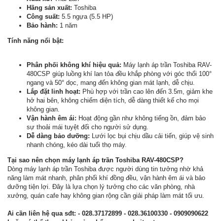
Hãng sản xuất:
Toshiba
Công suất:
5.5 ngựa (5.5 HP)
Bảo hành:
1 năm
Tính năng nổi bật:
Phân phối không khí hiệu quả:
Máy lạnh áp trần Toshiba RAV-
480CSP giúp luồng khí lan tỏa đều khắp phòng với góc thổi 100°
ngang và 50° dọc, mang đến không gian mát lạnh, dễ chịu.
Lắp đặt linh hoạt:
Phù hợp với trần cao lên đến 3.5m, giảm khe
hở hai bên, không chiếm diện tích, dễ dàng thiết kế cho mọi
không gian.
Vận hành êm ái:
Hoạt động gần như không tiếng ồn, đảm bảo
sự thoải mái tuyệt đối cho người sử dụng.
Dễ dàng bảo dưỡng:
Lưới lọc bụi chịu dầu cải tiến, giúp vệ sinh
nhanh chóng, kéo dài tuổi thọ máy.
Tại sao nên chọn máy lạnh áp trần Toshiba RAV-480CSP?
Dòng máy lạnh áp trần Toshiba được người dùng tin tưởng nhờ khả
năng làm mát nhanh, phân phối khí đồng đều, vận hành êm ái và bảo
dưỡng tiện lợi. Đây là lựa chọn lý tưởng cho các văn phòng, nhà
xưởng, quán cafe hay không gian rộng cần giải pháp làm mát tối ưu.
Ai cần liên hệ qua sđt:
- 028.37172899 - 028.36100330 - 0909090622