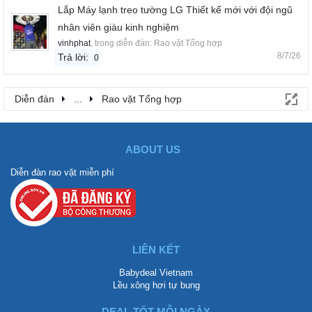
Lắp Máy lạnh treo tường LG Thiết kế mới với đội ngũ
nhân viên giàu kinh nghiệm
vinhphat
, trong diễn đàn:
Rao vặt Tổng hợp
8/7/26
Trả lời:
0
Diễn đàn
...
Rao vặt Tổng hợp
ABOUT US
Diễn đàn rao vặt miễn phí
LIÊN KẾT
Babydeal Vietnam
Lều xông hơi tự bung
DEAL TỐT MỖI NGÀY