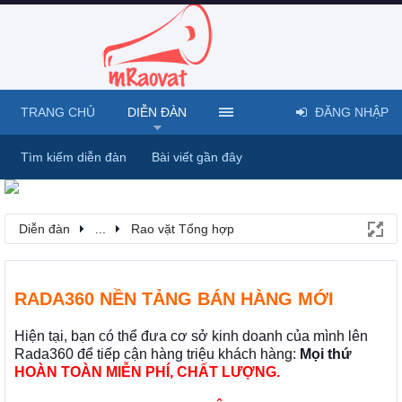
TRANG CHỦ
DIỄN ĐÀN
ĐĂNG NHẬP
Tìm kiếm diễn đàn
Bài viết gần đây
Diễn đàn
...
Rao vặt Tổng hợp
RADA360 NỀN TẢNG BÁN HÀNG MỚI
Hiện tại, bạn có thể đưa cơ sở kinh doanh của mình lên
Rada360 để tiếp cận hàng triệu khách hàng:
Mọi thứ
HOÀN TOÀN MIỄN PHÍ, CHẤT LƯỢNG.