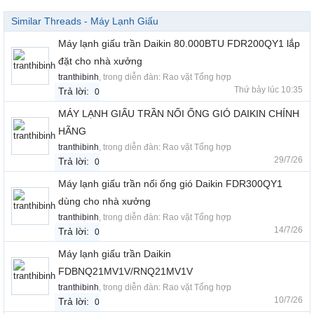
Similar Threads - Máy Lạnh Giấu
Máy lạnh giấu trần Daikin 80.000BTU FDR200QY1 lắp
đặt cho nhà xưởng
tranthibinh
, trong diễn đàn:
Rao vặt Tổng hợp
Thứ bảy lúc 10:35
Trả lời:
0
MÁY LẠNH GIẤU TRẦN NỐI ỐNG GIÓ DAIKIN CHÍNH
HÃNG
tranthibinh
, trong diễn đàn:
Rao vặt Tổng hợp
29/7/26
Trả lời:
0
Máy lạnh giấu trần nối ống gió Daikin FDR300QY1
dùng cho nhà xưởng
tranthibinh
, trong diễn đàn:
Rao vặt Tổng hợp
14/7/26
Trả lời:
0
Máy lạnh giấu trần Daikin
FDBNQ21MV1V/RNQ21MV1V
tranthibinh
, trong diễn đàn:
Rao vặt Tổng hợp
10/7/26
Trả lời:
0