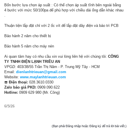
Bốn bước lựa chọn áp suất : Có thể chọn áp suất tĩnh bên ngoài bằng
4 bước với mức 50/100pa để phù hợp với chiều dài ống dẫn khác nhau
.
Thuận tiện lắp đặt chỉ với 2 ốc vít để lắp đặt dây điện và bảo trì PCB
Bảo hành 2 năm cho thiết bị
Bảo hành 5 năm cho máy nén
Ai quan tâm hay có nhu cầu xin vui lòng liên hệ với chúng tôi:
CÔNG
TY TNHH ĐIỆN LẠNH TRIỀU AN
VPGD:
403/38/55 Trần Thị Năm - P. Trung Mỹ Tây - HCM
Email:
dienlanhtrieuan@gmail.com
Website:
www.maylanhtrieuan.com
☎️
Điện thoại:
028.3610.0330
Zalo báo giá PKD:
0909.090.622
Hotline:
0909 629 980 (Mr. Công)
6/5/26
(Bạn phải Đăng nhập hoặc Đăng ký để trả lời bài viết.)