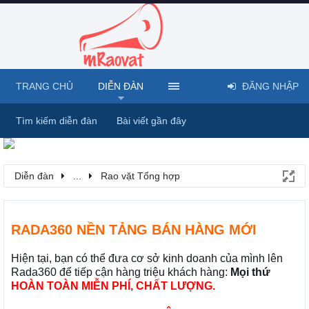
TRANG CHỦ
DIỄN ĐÀN
ĐĂNG NHẬP
Tìm kiếm diễn đàn
Bài viết gần đây
Diễn đàn
...
Rao vặt Tổng hợp
RADA360 NỀN TẢNG BÁN HÀNG MỚI
Hiện tại, bạn có thể đưa cơ sở kinh doanh của mình lên
Rada360 để tiếp cận hàng triệu khách hàng:
Mọi thứ
HOÀN TOÀN MIỄN PHÍ, CHẤT LƯỢNG.