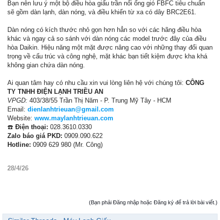
Bạn nên lưu ý một bộ điều hòa giấu trần nối ống gió FBFC tiêu chuẩn
sẽ gồm dàn lạnh, dàn nóng, và điều khiển từ xa có dây BRC2E61.
Dàn nóng có kích thước nhỏ gọn hơn hẳn so với các hãng điều hòa
khác và ngay cả so sánh với dàn nóng các model trước đây của điều
hòa Daikin. Hiệu năng một mặt được nâng cao với những thay đổi quan
trọng về cấu trúc và công nghệ, mặt khác bạn tiết kiệm được kha khá
không gian chứa dàn nóng.
Ai quan tâm hay có nhu cầu xin vui lòng liên hệ với chúng tôi:
CÔNG
TY TNHH ĐIỆN LẠNH TRIỀU AN
VPGD:
403/38/55 Trần Thị Năm - P. Trung Mỹ Tây - HCM
Email:
dienlanhtrieuan@gmail.com
Website:
www.maylanhtrieuan.com
☎️
Điện thoại:
028.3610.0330
Zalo báo giá PKD:
0909.090.622
Hotline:
0909 629 980 (Mr. Công)
28/4/26
(Bạn phải Đăng nhập hoặc Đăng ký để trả lời bài viết.)