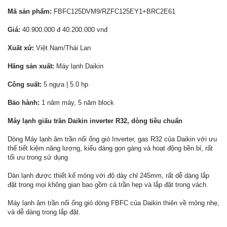
Mã sản phẩm:
FBFC125DVM9/RZFC125EY1+BRC2E61
Giá:
40.900.000 đ 40.200.000 vnđ
Xuất xứ:
Việt Nam/Thái Lan
Hãng sản xuất:
Máy lạnh Daikin
Công suất:
5 ngựa | 5.0 hp
Bảo hành:
1 năm máy, 5 năm block
Máy lạnh giấu trần Daikin inverter R32, dòng tiêu chuẩn
Dòng Máy lạnh âm trần nối ống gió Inverter, gas R32 của Daikin với ưu
thế tiết kiệm năng lượng, kiểu dáng gọn gàng và hoạt động bền bỉ, rất
tối ưu trong sử dụng
Dàn lạnh được thiết kế mỏng với độ dày chỉ 245mm, rất dễ dàng lắp
đặt trong mọi không gian bao gồm cả trần hẹp và lắp đặt trong vách.
Máy lạnh âm trần nối ống gió dòng FBFC của Daikin thiên về mỏng nhẹ,
và dễ dàng trong lắp đặt.