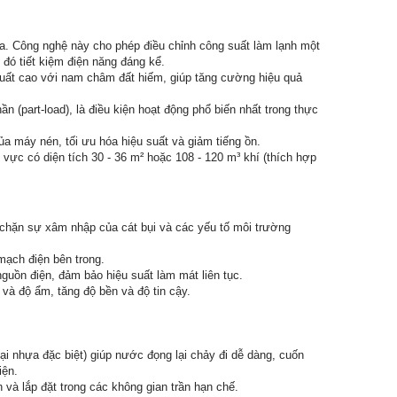
a. Công nghệ này cho phép điều chỉnh công suất làm lạnh một
ừ đó tiết kiệm điện năng đáng kể.
suất cao với nam châm đất hiếm, giúp tăng cường hiệu quả
 (part-load), là điều kiện hoạt động phổ biến nhất trong thực
ủa máy nén, tối ưu hóa hiệu suất và giảm tiếng ồn.
ó diện tích 30 - 36 m² hoặc 108 - 120 m³ khí (thích hợp
 chặn sự xâm nhập của cát bụi và các yếu tố môi trường
mạch điện bên trong.
guồn điện, đảm bảo hiệu suất làm mát liên tục.
và độ ẩm, tăng độ bền và độ tin cậy.
ại nhựa đặc biệt) giúp nước đọng lại chảy đi dễ dàng, cuốn
iện.
và lắp đặt trong các không gian trần hạn chế.