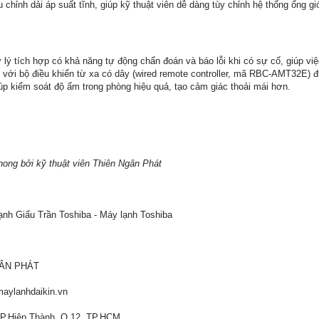
ều chỉnh dải áp suất tĩnh, giúp kỹ thuật viên dễ dàng tùy chỉnh hệ thống ống 
 lý tích hợp có khả năng tự động chẩn đoán và báo lỗi khi có sự cố, giúp v
 với bộ điều khiển từ xa có dây (wired remote controller, mã RBC-AMT32E) 
 kiểm soát độ ẩm trong phòng hiệu quả, tạo cảm giác thoải mái hơn.
phong bởi kỹ thuật viên Thiên Ngân Phát
nh Giấu Trần Toshiba - Máy lạnh Toshiba
GÂN PHÁT
aylanhdaikin.vn
 P.Hiệp Thành, Q.12, TP.HCM