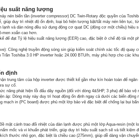
iệu suất năng lượng
y nén biến tần (inverter compressor) DC Twin-Rotary độc quyền của Toshib
 giúp duy trì nhiệt độ ổn định, loại bỏ hiện tượng bật/tắt máy nén liên tục, t
n lạnh và dàn nóng đều sử dụng động cơ quạt DC (động cơ một chiều) hiệu 
mô-men xoắn cao hơn.
 để đạt Tỷ lệ hiệu suất năng lượng (EER) cao, đặc biệt ở chế độ tải một phần
ve): Công nghệ truyền động sóng sin giúp kiểm soát chính xác tốc độ quay c
ần Toshiba 3.0 HP inverter hoặc 24.000 BTU/h, máy phù hợp cho các khu vực c
ổn định
hận trung tâm của hộp inverter được thiết kế gần như kín hoàn toàn để ngăn
ừa sự cố.
ức năng phát hiện lỗi đấu dây nguồn (đối với dòng 4&5HP, 3 pha) để bảo vệ 
ện áp: Dòng máy này duy trì hoạt động ổn định ngay cả dưới các biến động n
 mạch in (PC board) được phủ một lớp bảo vệ đặc biệt để chống lại bụi bẩn 
ề mặt cánh trao đổi nhiệt của dàn lạnh được phủ một lớp Aqua-resin (một lo
ấm mốc và vi khuẩn phát triển, giúp duy trì hiệu suất sạch sẽ và tiết kiệm đ
ích thước nhỏ gọn, đặc biệt là chiều cao (275mm), giúp dễ dàng vận chuyển 