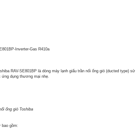
E801BP-Inverter-Gas R410a
hiba RAV-SE801BP là dòng máy lạnh giấu trần nối ống gió (ducted type) sử d
ác ứng dụng thương mại nhẹ.
nối ống gió Toshiba
y bao gồm: