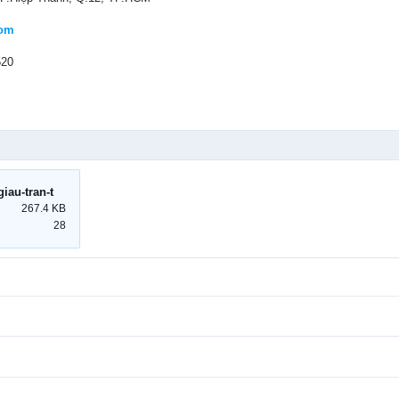
com
520
thi-cong-may-lanh-giau-tran-toshiba.jpg
267.4 KB
28