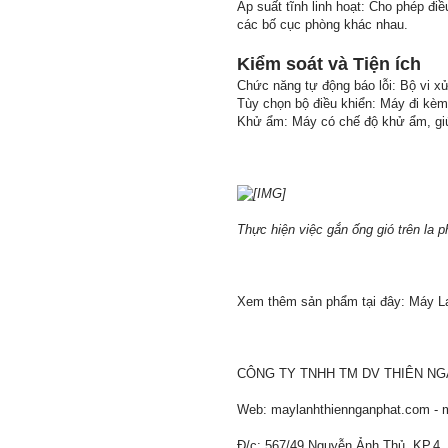
Áp suất tĩnh linh hoạt: Cho phép đi
các bố cục phòng khác nhau.
Kiểm soát và Tiện ích
Chức năng tự động báo lỗi: Bộ vi xử
Tùy chọn bộ điều khiển: Máy đi kèm
Khử ẩm: Máy có chế độ khử ẩm, giúp
Thực hiện việc gắn ống gió trên la 
Xem thêm sản phẩm tại đây: Máy Lạ
CÔNG TY TNHH TM DV THIÊN N
Web: maylanhthiennganphat.com - m
Đ/c: 567/49 Nguyễn Ảnh Thủ, KP.4,