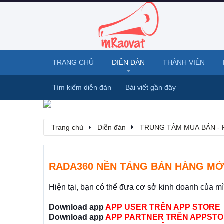
TRANG CHỦ
DIỄN ĐÀN
THÀNH VIÊN
Tìm kiếm diễn đàn
Bài viết gần đây
Trang chủ
Diễn đàn
TRUNG TÂM MUA BÁN - 
RADA360 NỀN TẢNG BÁN HÀNG MỚ
Hiện tại, bạn có thể đưa cơ sở kinh doanh của m
Download app
APP USER TRÊN APP STORE
Download app
APP PARTNER TRÊN APPSTO