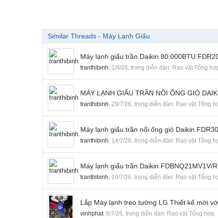
Similar Threads - Máy Lạnh Giấu
Máy lạnh giấu trần Daikin 80.000BTU FDR2
tranthibinh
,
1/8/26
, trong diễn đàn:
Rao vặt Tổng hợ
MÁY LẠNH GIẤU TRẦN NỐI ỐNG GIÓ DAIK
tranthibinh
,
29/7/26
, trong diễn đàn:
Rao vặt Tổng h
Máy lạnh giấu trần nối ống gió Daikin FD
tranthibinh
,
14/7/26
, trong diễn đàn:
Rao vặt Tổng h
Máy lạnh giấu trần Daikin FDBNQ21MV1V
tranthibinh
,
10/7/26
, trong diễn đàn:
Rao vặt Tổng h
Lắp Máy lạnh treo tường LG Thiết kế mới vớ
vinhphat
,
8/7/26
, trong diễn đàn:
Rao vặt Tổng hợp