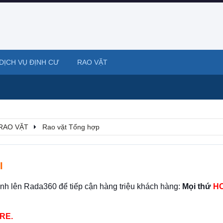
DỊCH VỤ ĐỊNH CƯ
RAO VẶT
RAO VẶT
Rao vặt Tổng hợp
I
ình lên Rada360 để tiếp cận hàng triệu khách hàng:
Mọi thứ
HO
RE.