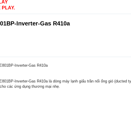
LAY
 PLAY.
01BP-Inverter-Gas R410a
E801BP-Inverter-Gas R410a
01BP-Inverter-Gas R410a là dòng máy lạnh giấu trần nối ống gió (ducted typ
ặt cho các ứng dụng thương mại nhẹ.