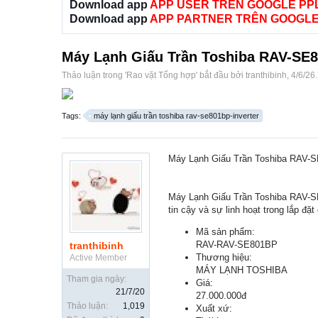
Download app
APP USER TRÊN GOOGLE PP
Download app
APP PARTNER TRÊN GOOGLE
Máy Lạnh Giấu Trần Toshiba RAV-SE8
Thảo luận trong '
Rao vặt Tổng hợp
' bắt đầu bởi
tranthibinh
,
4/6/26
.
Tags:
máy lạnh giấu trần toshiba rav-se801bp-inverter
Máy Lạnh Giấu Trần Toshiba RAV-S
Máy Lạnh Giấu Trần Toshiba RAV-SE8
tin cậy và sự linh hoạt trong lắp đ
Mã sản phẩm:
RAV-RAV-SE801BP
tranthibinh
Thương hiệu:
Active Member
MÁY LẠNH TOSHIBA
Tham gia ngày:
Giá:
21/7/20
27.000.000đ
Thảo luận:
1,019
Xuất xứ: