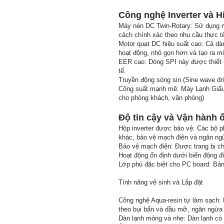
Công nghệ Inverter và H
Máy nén DC Twin-Rotary: Sử dụng má
cách chính xác theo nhu cầu thực tế,
Motor quạt DC hiệu suất cao: Cả dà
hoạt động, nhỏ gọn hơn và tạo ra 
EER cao: Dòng SPI này được thiết kế
tế.
Truyền động sóng sin (Sine wave dri
Công suất mạnh mẽ: Máy Lạnh Giấu Tr
cho phòng khách, văn phòng)
Độ tin cậy và Vận hành 
Hộp inverter được bảo vệ: Các bộ p
khác, bảo vệ mạch điện và ngăn ng
Bảo vệ mạch điện: Được trang bị ch
Hoạt động ổn định dưới biến động đi
Lớp phủ đặc biệt cho PC board: Bảng
Tính năng vệ sinh và Lắp đặt
Công nghệ Aqua-resin tự làm sạch: B
theo bụi bẩn và dầu mỡ, ngăn ngừa n
Dàn lạnh mỏng và nhẹ: Dàn lạnh có k