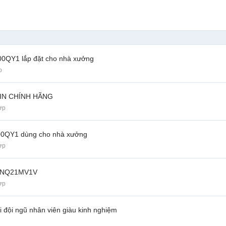
00QY1 lắp đặt cho nhà xưởng
p
IN CHÍNH HÃNG
ợp
R300QY1 dùng cho nhà xưởng
ợp
/RNQ21MV1V
ợp
i đội ngũ nhân viên giàu kinh nghiệm