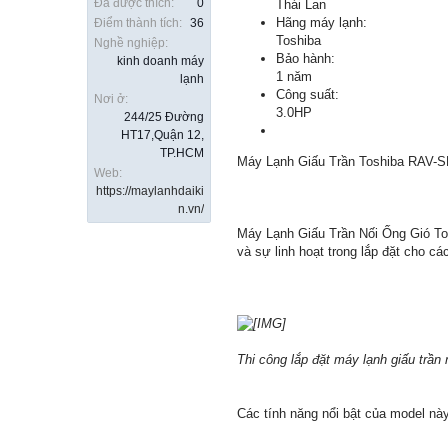
Đã được thích:
0
Thái Lan
Hãng máy lạnh:
Điểm thành tích:
36
Toshiba
Nghề nghiệp:
Bảo hành:
kinh doanh máy
1 năm
lạnh
Công suất:
Nơi ở:
3.0HP
244/25 Đường
HT17,Quận 12,
TP.HCM
Máy Lạnh Giấu Trần Toshiba RAV-S
Web:
https://maylanhdaiki
n.vn/
Máy Lạnh Giấu Trần Nối Ống Gió Tos
và sự linh hoạt trong lắp đặt cho c
Thi công lắp đặt máy lạnh giấu trần 
Các tính năng nổi bật của model nà