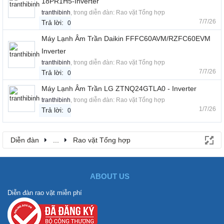
18PR1H5-Inverter
tranthibinh
, trong diễn đàn:
Rao vặt Tổng hợp
7/7/26
Trả lời:
0
Máy Lạnh Âm Trần Daikin FFFC60AVM/RZFC60EVM
Inverter
tranthibinh
, trong diễn đàn:
Rao vặt Tổng hợp
7/7/26
Trả lời:
0
Máy Lạnh Âm Trần LG ZTNQ24GTLA0 - Inverter
tranthibinh
, trong diễn đàn:
Rao vặt Tổng hợp
1/7/26
Trả lời:
0
Diễn đàn
...
Rao vặt Tổng hợp
ABOUT US
Diễn đàn rao vặt miễn phí