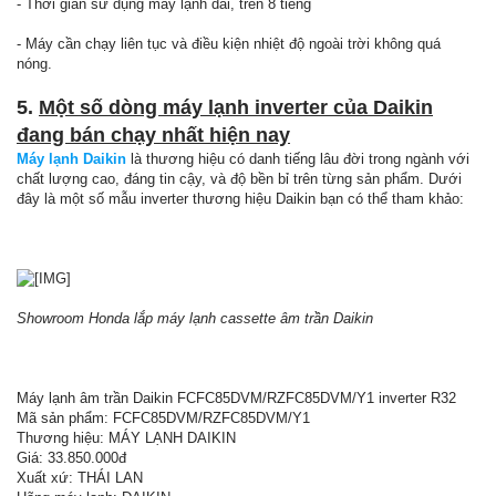
- Thời gian sử dụng máy lạnh dài, trên 8 tiếng
- Máy cần chạy liên tục và điều kiện nhiệt độ ngoài trời không quá
nóng.
5.
Một số dòng máy lạnh inverter của Daikin
đang bán chạy nhất hiện nay
Máy lạnh Daikin
là thương hiệu có danh tiếng lâu đời trong ngành với
chất lượng cao, đáng tin cậy, và độ bền bỉ trên từng sản phẩm. Dưới
đây là một số mẫu inverter thương hiệu Daikin bạn có thể tham khảo:
Showroom Honda lắp máy lạnh cassette âm trần Daikin
Máy lạnh âm trần Daikin FCFC85DVM/RZFC85DVM/Y1 inverter R32
Mã sản phẩm: FCFC85DVM/RZFC85DVM/Y1
Thương hiệu: MÁY LẠNH DAIKIN
Giá: 33.850.000đ
Xuất xứ: THÁI LAN