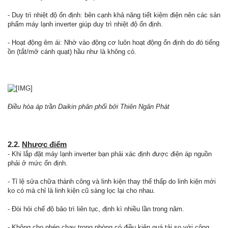
- Duy trì nhiệt độ ổn định: bên cạnh khả năng tiết kiệm điện nên các sản
phẩm máy lạnh inverter giúp duy trì nhiệt độ ổn định.
- Hoạt động êm ái: Nhờ vào động cơ luôn hoạt động ổn định do đó tiếng
ồn (tắt/mở cánh quạt) hầu như là không có.
Điều hòa áp trần Daikin phân phối bởi Thiên Ngân Phát
2.2.
Nhược điểm
- Khi lắp đặt máy lạnh inverter bạn phải xác định được điện áp nguồn
phải ở mức ổn định.
- Tỉ lệ sửa chữa thành công và linh kiện thay thế thấp do linh kiện mới
ko có mà chỉ là linh kiện cũ sàng lọc lại cho nhau.
- Đòi hỏi chế độ bảo trì liên tục, định kì nhiều lần trong năm.
- Không cho phép chạy trong phòng có điều kiện quá tải so với công