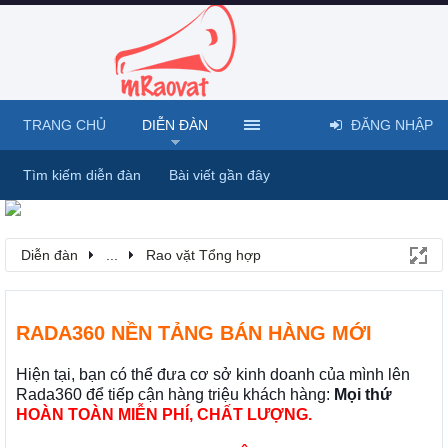
TRANG CHỦ
DIỄN ĐÀN
ĐĂNG NHẬP
Tìm kiếm diễn đàn
Bài viết gần đây
Diễn đàn
...
Rao vặt Tổng hợp
RADA360 NỀN TẢNG BÁN HÀNG MỚI
Hiện tại, bạn có thể đưa cơ sở kinh doanh của mình lên
Rada360 để tiếp cận hàng triệu khách hàng:
Mọi thứ
HOÀN TOÀN MIỄN PHÍ, CHẤT LƯỢNG.