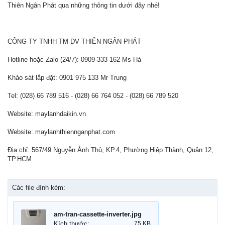
Thiên Ngân Phát qua những thông tin dưới đây nhé!
CÔNG TY TNHH TM DV THIÊN NGÂN PHÁT
Hotline hoặc Zalo (24/7): 0909 333 162 Ms Hà
Khảo sát lắp đặt: 0901 975 133 Mr Trung
Tel: (028) 66 789 516 - (028) 66 764 052 - (028) 66 789 520
Website: maylanhdaikin.vn
Website: maylanhthiennganphat.com
Địa chỉ: 567/49 Nguyễn Ảnh Thủ, KP.4, Phường Hiệp Thành, Quận 12,
TP.HCM
Các file đính kèm:
am-tran-cassette-inverter.jpg
Kích thước:
75 KB