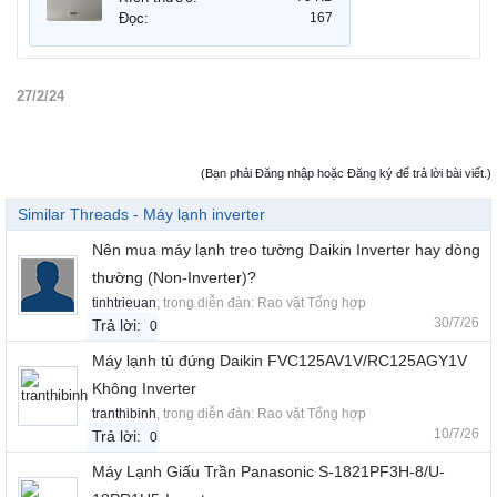
Đọc:
167
27/2/24
(Bạn phải Đăng nhập hoặc Đăng ký để trả lời bài viết.)
Similar Threads - Máy lạnh inverter
Nên mua máy lạnh treo tường Daikin Inverter hay dòng
thường (Non-Inverter)?
tinhtrieuan
, trong diễn đàn:
Rao vặt Tổng hợp
30/7/26
Trả lời:
0
Máy lạnh tủ đứng Daikin FVC125AV1V/RC125AGY1V
Không Inverter
tranthibinh
, trong diễn đàn:
Rao vặt Tổng hợp
10/7/26
Trả lời:
0
Máy Lạnh Giấu Trần Panasonic S-1821PF3H-8/U-