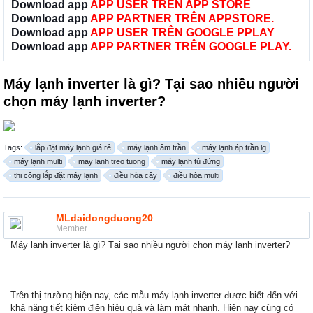
Download app
APP USER TRÊN APP STORE
Download app
APP PARTNER TRÊN APPSTORE.
Download app
APP USER TRÊN GOOGLE PPLAY
Download app
APP PARTNER TRÊN GOOGLE PLAY.
Máy lạnh inverter là gì? Tại sao nhiều người
chọn máy lạnh inverter?
Tags:
lắp đặt máy lạnh giá rẻ
máy lạnh âm trần
máy lạnh áp trần lg
máy lạnh multi
may lanh treo tuong
máy lạnh tủ đứng
thi công lắp đặt máy lạnh
điều hòa cây
điều hòa multi
MLdaidongduong20
Member
Máy lạnh inverter là gì? Tại sao nhiều người chọn máy lạnh inverter?
Trên thị trường hiện nay, các mẫu máy lạnh inverter được biết đến với
khả năng tiết kiệm điện hiệu quả và làm mát nhanh. Hiện nay cũng có