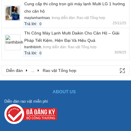
Cung cấp thi công trọn gói máy lạnh Multi LG 1 hướng
cho căn hộ
maylanhanhsao
, trong diễn đàn:
Rao vặt Tổng hợp
25/11/25
Trả lời:
0
Thi Công Máy Lạnh Multi Daikin Cho Căn Hộ – Giải
Pháp Tiết Kiệm, Hiện Đại Và Hiệu Quả
tranthibinh
, trong diễn đàn:
Rao vặt Tổng hợp
30/9/25
Trả lời:
0
Diễn đàn
...
Rao vặt Tổng hợp
ABOUT US
Diễn đàn rao vặt miễn phí