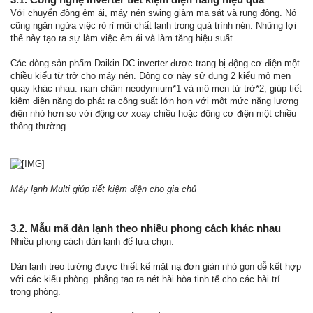
Với chuyển động êm ái, máy nén swing giảm ma sát và rung động. Nó
cũng ngăn ngừa việc rò rỉ môi chất lạnh trong quá trình nén. Những lợi
thế này tạo ra sự làm việc êm ái và làm tăng hiệu suất.
Các dòng sản phẩm Daikin DC inverter được trang bị động cơ điện một
chiều kiểu từ trở cho máy nén. Động cơ này sử dụng 2 kiểu mô men
quay khác nhau: nam châm neodymium*1 và mô men từ trở*2, giúp tiết
kiệm điện năng do phát ra công suất lớn hơn với một mức năng lượng
điện nhỏ hơn so với động cơ xoay chiều hoặc động cơ điện một chiều
thông thường.
Máy lạnh Multi giúp tiết kiệm điện cho gia chủ
3.2. Mẫu mã dàn lạnh theo nhiều phong cách khác nhau
Nhiều phong cách dàn lạnh để lựa chọn.
Dàn lạnh treo tường được thiết kế mặt nạ đơn giản nhỏ gọn dễ kết hợp
với các kiểu phòng. phẳng tạo ra nét hài hòa tinh tế cho các bài trí
trong phòng.