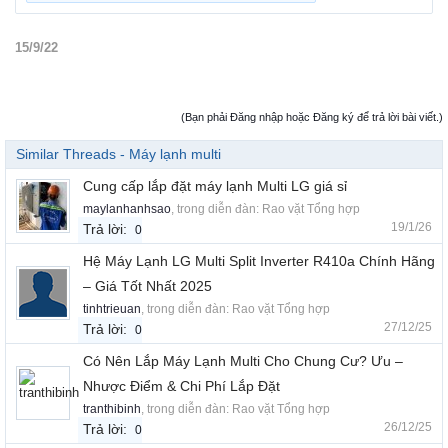
15/9/22
(Bạn phải Đăng nhập hoặc Đăng ký để trả lời bài viết.)
Similar Threads - Máy lạnh multi
Cung cấp lắp đặt máy lạnh Multi LG giá sỉ
maylanhanhsao
, trong diễn đàn:
Rao vặt Tổng hợp
19/1/26
Trả lời:
0
Hệ Máy Lạnh LG Multi Split Inverter R410a Chính Hãng
– Giá Tốt Nhất 2025
tinhtrieuan
, trong diễn đàn:
Rao vặt Tổng hợp
27/12/25
Trả lời:
0
Có Nên Lắp Máy Lạnh Multi Cho Chung Cư? Ưu –
Nhược Điểm & Chi Phí Lắp Đặt
tranthibinh
, trong diễn đàn:
Rao vặt Tổng hợp
26/12/25
Trả lời:
0