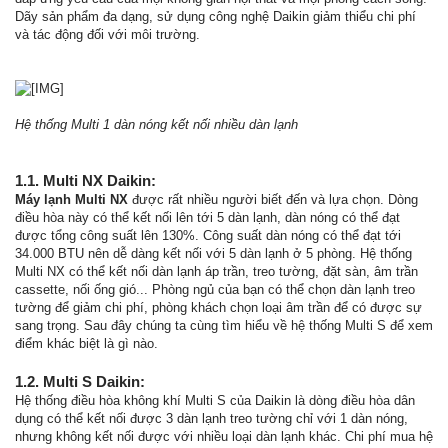
Dãy sản phẩm đa dạng, sử dụng công nghệ Daikin giảm thiểu chi phí
và tác động đối với môi trường.
Hệ thống Multi 1 dàn nóng kết nối nhiều dàn lạnh
1.1. Multi NX Daikin:
Máy lạnh Multi NX
được rất nhiều người biết đến và lựa chọn. Dòng
điều hòa này có thể kết nối lên tới 5 dàn lạnh, dàn nóng có thể đạt
được tổng công suất lên 130%. Công suất dàn nóng có thể đạt tới
34.000 BTU nên dễ dàng kết nối với 5 dàn lạnh ở 5 phòng. Hệ thống
Multi NX có thể kết nối dàn lạnh áp trần, treo tường, đặt sàn, âm trần
cassette, nối ống gió... Phòng ngủ của bạn có thể chọn dàn lạnh treo
tường để giảm chi phí, phòng khách chọn loại âm trần để có được sự
sang trọng. Sau đây chúng ta cùng tìm hiểu về hệ thống Multi S để xem
điểm khác biệt là gì nào.
1.2. Multi S Daikin:
Hệ thống điều hòa không khí Multi S của Daikin là dòng điều hòa dân
dụng có thể kết nối được 3 dàn lạnh treo tường chỉ với 1 dàn nóng,
nhưng không kết nối được với nhiều loại dàn lạnh khác. Chi phí mua hệ