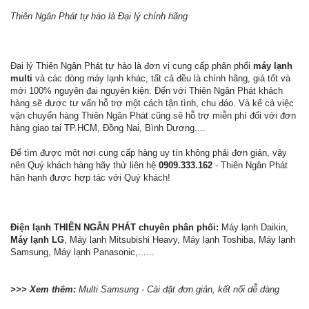
Thiên Ngân Phát tự hào là Đại lý chính hãng
Đại lý Thiên Ngân Phát tự hào là đơn vị cung cấp phân phối
máy lạnh
multi
và các dòng máy lạnh khác, tất cả đều là chính hãng, giá tốt và
mới 100% nguyên đai nguyên kiện. Đến với Thiên Ngân Phát khách
hàng sẽ được tư vấn hỗ trợ một cách tận tình, chu đáo. Và kể cả việc
vận chuyển hàng Thiên Ngân Phát cũng sẽ hỗ trợ miễn phí đối với đơn
hàng giao tại TP.HCM, Đồng Nai, Bình Dương....
Để tìm được một nơi cung cấp hàng uy tín không phải đơn giản, vậy
nên Quý khách hàng hãy thử liên hệ
0909.333.162
- Thiên Ngân Phát
hân hạnh được hợp tác với Quý khách!
Điện lạnh THIÊN NGÂN PHÁT chuyên phân phối:
Máy lạnh Daikin,
Máy lạnh LG
, Máy lạnh Mitsubishi Heavy, Máy lạnh Toshiba, Máy lạnh
Samsung, Máy lạnh Panasonic,......
>>> Xem thêm:
Multi Samsung - Cài đặt đơn giản, kết nối dễ dàng