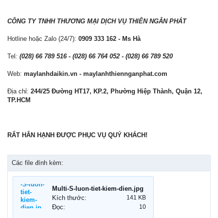
CÔNG TY TNHH THƯƠNG MẠI DỊCH VỤ THIÊN NGÂN PHÁT
Hotline hoặc Zalo (24/7):
0909 333 162 - Ms Hà
Tel
:
(028) 66 789 516 - (028) 66 764 052 - (028) 66 789 520
Web:
maylanhdaikin.vn - maylanhthiennganphat.com
Địa chỉ:
244/25 Đường HT17, KP.2, Phường Hiệp Thành, Quận 12,
TP.HCM
RẤT HÂN HẠNH ĐƯỢC PHỤC VỤ QUÝ KHÁCH!
Các file đính kèm:
Multi-S-luon-tiet-kiem-dien.jpg
Kích thước:
141 KB
Đọc:
10