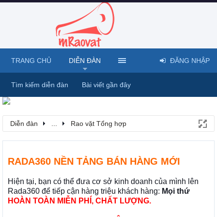
TRANG CHỦ
DIỄN ĐÀN
ĐĂNG NHẬP
Tìm kiếm diễn đàn
Bài viết gần đây
Diễn đàn
...
Rao vặt Tổng hợp
RADA360 NỀN TẢNG BÁN HÀNG MỚI
Hiện tại, bạn có thể đưa cơ sở kinh doanh của mình lên
Rada360 để tiếp cận hàng triệu khách hàng:
Mọi thứ
HOÀN TOÀN MIỄN PHÍ, CHẤT LƯỢNG.