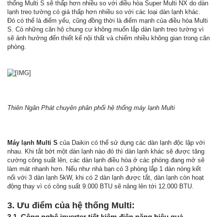
thống Multi S sẽ thấp hơn nhiều so với điều hòa Super Multi NX do dàn
lạnh treo tường có giá thấp hơn nhiều so với các loại dàn lạnh khác.
Đó có thể là điểm yếu, cũng đồng thời là điểm mạnh của điều hòa Multi
S. Có những căn hộ chung cư không muốn lắp dàn lạnh treo tường vì
sẽ ảnh hưởng đến thiết kế nội thất và chiếm nhiều không gian trong căn
phòng.
Thiên Ngân Phát chuyên phân phối hệ thống máy lạnh Multi
Máy lạnh Multi S
của Daikin có thể sử dụng các dàn lạnh độc lập với
nhau. Khi tắt bớt một dàn lạnh nào đó thì dàn lạnh khác sẽ được tăng
cường công suất lên, các dàn lạnh điều hòa ở các phòng đang mở sẽ
làm mát nhanh hơn. Nếu như nhà bạn có 3 phòng lắp 1 dàn nóng kết
nối với 3 dàn lạnh 5kW, khi có 2 dàn lạnh được tắt, dàn lạnh còn hoạt
động thay vì có công suất 9.000 BTU sẽ nâng lên tới 12.000 BTU.
3. Ưu điểm của hệ thống Multi:
3.1. Công nghệ inverter tiết kiệm điện năng hiệu quả