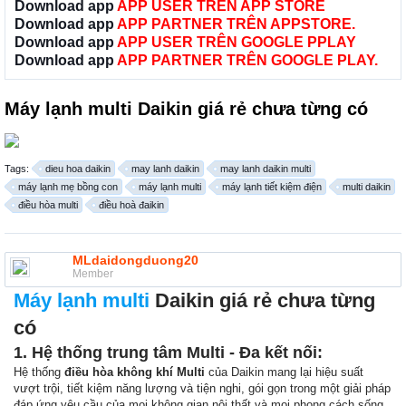
Download app
APP USER TRÊN APP STORE
Download app
APP PARTNER TRÊN APPSTORE.
Download app
APP USER TRÊN GOOGLE PPLAY
Download app
APP PARTNER TRÊN GOOGLE PLAY.
Máy lạnh multi Daikin giá rẻ chưa từng có
Tags:
dieu hoa daikin
may lanh daikin
may lanh daikin multi
máy lạnh mẹ bồng con
máy lạnh multi
máy lạnh tiết kiệm điện
multi daikin
điều hòa multi
điều hoà đaikin
MLdaidongduong20
Member
Máy lạnh multi
Daikin giá rẻ chưa từng
có
1. Hệ thống trung tâm Multi - Đa kết nối:
Hệ thống
điều hòa không khí Multi
của Daikin mang lại hiệu suất
vượt trội, tiết kiệm năng lượng và tiện nghi, gói gọn trong một giải pháp
đáp ứng yêu cầu của mọi không gian nội thất và mọi phong cách sống.