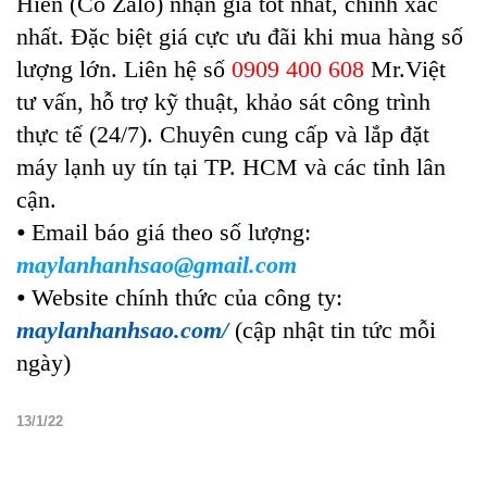
Hiền (Có Zalo) nhận giá tốt nhất, chính xác
nhất. Đặc biệt giá cực ưu đãi khi mua hàng số
lượng lớn. Liên hệ số
0909 400 608
Mr.Việt
tư vấn, hỗ trợ kỹ thuật, khảo sát công trình
thực tế (24/7). Chuyên cung cấp và lắp đặt
máy lạnh uy tín tại TP. HCM và các tỉnh lân
cận.
⦁ Email báo giá theo số lượng:
maylanhanhsao@gmail.com
⦁ Website chính thức của công ty:
maylanhanhsao.com/
(cập nhật tin tức mỗi
ngày)
13/1/22