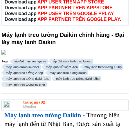
Download app
APP USER TRÊN APP STORE
Download app
APP PARTNER TRÊN APPSTORE.
Download app
APP USER TRÊN GOOGLE PPLAY
Download app
APP PARTNER TRÊN GOOGLE PLAY.
Máy lạnh treo tường Daikin chính hãng - Đại
láy máy lạnh Daikin
Tags:
lắp đặt máy lạnh giá rẻ
lắp đặt máy lạnh treo tường
may lanh daikin inverter
máy lạnh tiết kiệm điện
máy lạnh treo tường 1.5hp
máy lạnh treo tường 2.5hp
may lanh treo tuong daikin
máy lạnh treo tường daikin 1hp
máy lạnh treo tường daikin 2hp
may lanh treo tuong inverter
trangas702
Member
Máy lạnh treo tường Daikin
- Thương hiệu
máy lạnh đến từ Nhật Bản, Được sản xuất tại