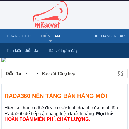
TRANG CHỦ
DIỄN ĐÀN
ĐĂNG NHẬP
Tìm kiếm diễn đàn
Bài viết gần đây
Diễn đàn
...
Rao vặt Tổng hợp
RADA360 NỀN TẢNG BÁN HÀNG MỚI
Hiện tại, bạn có thể đưa cơ sở kinh doanh của mình lên
Rada360 để tiếp cận hàng triệu khách hàng:
Mọi thứ
HOÀN TOÀN MIỄN PHÍ, CHẤT LƯỢNG.