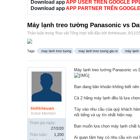
Download app
APP USER TRÊN GOOGLE PP
Download app
APP PARTNER TRÊN GOOGLE
Máy lạnh treo tường Panasonic vs Da
Thảo luận trong '
Rao vặt Tổng hợp
' bắt đầu bởi
tinhtrieuan
,
8/12/2
Tags:
may lanh treo tuong
may lanh treo tuong gia re
máy lạnh 
Máy lạnh treo tường Panasonic vs 
Bạn đang băn khoăn không biết nên 
Cả 2 hãng máy lạnh đều là lựa chọn 
tinhtrieuan
Tùy vào nhu cầu của quý khách hàng
Active Member
nổi tiếng và uy tín nhất hiện nay.
Tham gia ngày:
Bạn muốn lựa chọn máy lạnh chất lư
27/2/20
Thảo luận:
1,200
Ai quan tâm hay có nhu cầu xin vui l