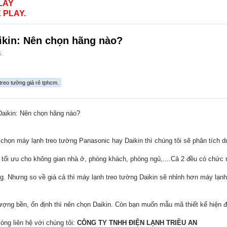
LAY
 PLAY.
ikin: Nên chọn hãng nào?
5
.
treo tường giá rẻ tphcm.
Daikin: Nên chọn hãng nào?
chọn máy lạnh treo tường Panasonic hay Daikin thì chúng tôi sẽ phân tích d
tối ưu cho không gian nhà ở, phòng khách, phòng ngủ,....Cả 2 đều có chức n
. Nhưng so về giá cả thì máy lạnh treo tường Daikin sẽ nhỉnh hơn máy lạnh
ợng bền, ổn định thì nên chọn Daikin. Còn bạn muốn mẫu mã thiết kế hiện đạ
òng liên hệ với chúng tôi:
CÔNG TY TNHH ĐIỆN LẠNH TRIỀU AN