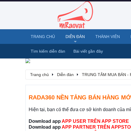
TRANG CHỦ
DIỄN ĐÀN
THÀNH VIÊN
Tìm kiếm diễn đàn
Bài viết gần đây
Trang chủ
Diễn đàn
TRUNG TÂM MUA BÁN - 
RADA360 NỀN TẢNG BÁN HÀNG MỚ
Hiện tại, bạn có thể đưa cơ sở kinh doanh của m
Download app
APP USER TRÊN APP STORE
Download app
APP PARTNER TRÊN APPSTO