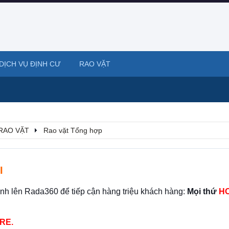
DỊCH VỤ ĐỊNH CƯ
RAO VẶT
RAO VẶT
Rao vặt Tổng hợp
I
ình lên Rada360 để tiếp cận hàng triệu khách hàng:
Mọi thứ
HO
RE.