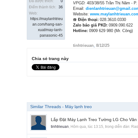
Đã được thích:
0
VPGD:
403/38/55 Trần Thị Năm - P
Điểm thành tích:
36
Email:
dienlanhtrieuan@gmail.co
Web:
Website:
www.maylanhtrieuan.co
https://maylanhtrieu
☎️
Điện thoại:
028.3610.0330
an.com/hang-san-
Zalo báo giá PKD:
0909.090.622
xuat/may-lanh-
Hotline:
0909 629 980 (Mr. Công)
panasonic-45
tinhtrieuan
,
8/12/25
Chia sẻ trang này
Similar Threads - Máy lạnh treo
Lắp Đặt Máy Lạnh Treo Tường LG Cho Văn
tinhtrieuan
,
Hôm qua, lúc 13:15
, trong diễn đàn:
Rao