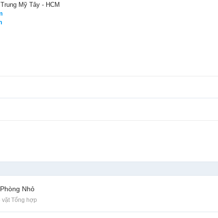
. Trung Mỹ Tây - HCM
m
m
 Phòng Nhỏ
 vặt Tổng hợp