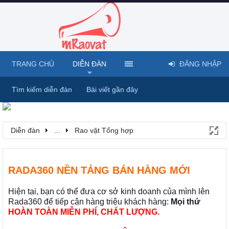
TRANG CHỦ
DIỄN ĐÀN
ĐĂNG NHẬP
Tìm kiếm diễn đàn
Bài viết gần đây
Diễn đàn
...
Rao vặt Tổng hợp
RADA360 NỀN TẢNG BÁN HÀNG MỚI
Hiện tại, bạn có thể đưa cơ sở kinh doanh của mình lên
Rada360 để tiếp cận hàng triệu khách hàng:
Mọi thứ
HOÀN TOÀN MIỄN PHÍ, CHẤT LƯỢNG.