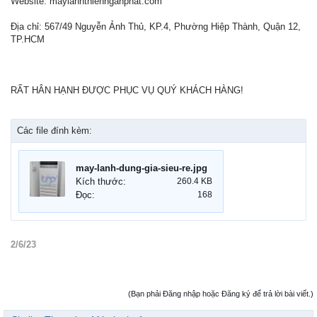
Website: maylanhthiennganphat.com
Địa chỉ: 567/49 Nguyễn Ảnh Thủ, KP.4, Phường Hiệp Thành, Quận 12,
TP.HCM
RẤT HÂN HẠNH ĐƯỢC PHỤC VỤ QUÝ KHÁCH HÀNG!
Các file đính kèm:
may-lanh-dung-gia-sieu-re.jpg
Kích thước:
260.4 KB
Đọc:
168
2/6/23
(Bạn phải Đăng nhập hoặc Đăng ký để trả lời bài viết.)