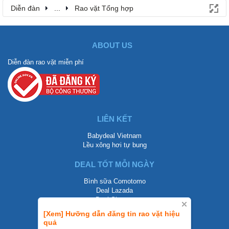
Diễn đàn
...
Rao vặt Tổng hợp
ABOUT US
Diễn đàn rao vặt miễn phí
LIÊN KẾT
Babydeal Vietnam
Lều xông hơi tự bung
DEAL TỐT MỖI NGÀY
Bình sữa Comotomo
Deal Lazada
Deal Shopee
[Xem] Hưỡng dẫn đăng tin rao vặt hiệu
LIÊN HỆ
quả