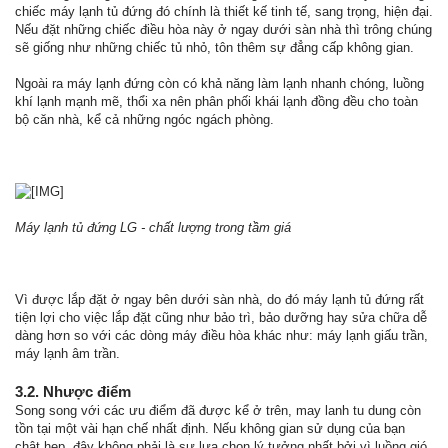
chiếc máy lạnh tủ đứng đó chính là thiết kế tinh tế, sang trọng, hiện đại.
Nếu đặt những chiếc điều hòa này ở ngay dưới sàn nhà thì trông chúng
sẽ giống như những chiếc tủ nhỏ, tôn thêm sự đẳng cấp không gian.
Ngoài ra máy lạnh đứng còn có khả năng làm lạnh nhanh chóng, luồng
khí lạnh mạnh mẽ, thổi xa nên phân phối khái lạnh đồng đều cho toàn
bộ căn nhà, kể cả những ngóc ngách phòng.
Máy lạnh tủ đứng LG - chất lượng trong tầm giá
Vì được lắp đặt ở ngay bên dưới sàn nhà, do đó máy lạnh tủ đứng rất
tiện lợi cho việc lắp đặt cũng như bảo trì, bảo dưỡng hay sửa chữa dễ
dàng hơn so với các dòng máy điều hòa khác như: máy lạnh giấu trần,
máy lạnh âm trần.
3.2. Nhược điểm
Song song với các ưu điểm đã được kể ở trên, may lanh tu dung còn
tồn tại một vài hạn chế nhất định. Nếu không gian sử dụng của bạn
chật hẹp, đây không phải là sự lựa chọn lý tưởng nhất bởi vì luồng gió