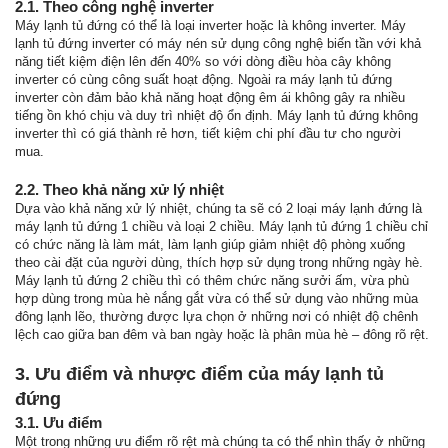
2.1. Theo công nghệ inverter
Máy lạnh tủ đứng có thể là loại inverter hoặc là không inverter. Máy
lạnh tủ đứng inverter có máy nén sử dụng công nghệ biến tần với khả
năng tiết kiệm điện lên đến 40% so với dòng điều hòa cây không
inverter có cùng công suất hoạt động. Ngoài ra máy lạnh tủ đứng
inverter còn đảm bảo khả năng hoạt động êm ái không gây ra nhiều
tiếng ồn khó chịu và duy trì nhiệt độ ổn định. Máy lạnh tủ đứng không
inverter thì có giá thành rẻ hơn, tiết kiệm chi phí đầu tư cho người
mua.
2.2. Theo khả năng xử lý nhiệt
Dựa vào khả năng xử lý nhiệt, chúng ta sẽ có 2 loại máy lạnh đứng là
máy lạnh tủ đứng 1 chiều và loại 2 chiều. Máy lạnh tủ đứng 1 chiều chỉ
có chức năng là làm mát, làm lạnh giúp giảm nhiệt độ phòng xuống
theo cài đặt của người dùng, thích hợp sử dụng trong những ngày hè.
Máy lạnh tủ đứng 2 chiều thì có thêm chức năng sưởi ấm, vừa phù
hợp dùng trong mùa hè nắng gắt vừa có thể sử dụng vào những mùa
đông lạnh lẽo, thường được lựa chọn ở những nơi có nhiệt độ chênh
lệch cao giữa ban đêm và ban ngày hoặc là phân mùa hè – đông rõ rệt.
3. Ưu điểm và nhược điểm của máy lạnh tủ
đứng
3.1. Ưu điểm
Một trong những ưu điểm rõ rệt mà chúng ta có thể nhìn thấy ở những