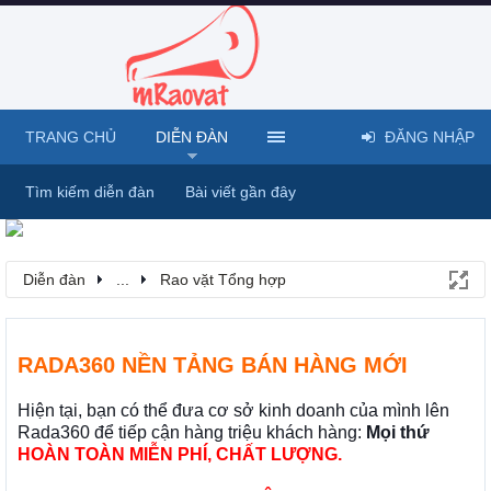
TRANG CHỦ
DIỄN ĐÀN
ĐĂNG NHẬP
Tìm kiếm diễn đàn
Bài viết gần đây
Diễn đàn
...
Rao vặt Tổng hợp
RADA360 NỀN TẢNG BÁN HÀNG MỚI
Hiện tại, bạn có thể đưa cơ sở kinh doanh của mình lên
Rada360 để tiếp cận hàng triệu khách hàng:
Mọi thứ
HOÀN TOÀN MIỄN PHÍ, CHẤT LƯỢNG.