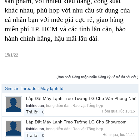
sản phẩm, với nhiều kiểu dáng, công suất
khác nhau, phù hợp với nhu cầu sử dụng của
cá nhân bạn với mức giá cực rẻ, giao hàng
miễn phí TP. HCM và các tỉnh lân cận, bảo
hành chính hãng, hậu mãi lâu dài.
15/1/22
(Bạn phải Đăng nhập hoặc Đăng ký để trả lời bài viết.)
Similar Threads - Máy lạnh tủ
Lắp Đặt Máy Lạnh Treo Tường LG Cho Văn Phòng Nhỏ
tinhtrieuan
, trong diễn đàn:
Rao vặt Tổng hợp
Hôm qua, lúc 13:15
Trả lời:
0
Lắp Đặt Máy Lạnh Treo Tường LG Cho Showroom
tinhtrieuan
, trong diễn đàn:
Rao vặt Tổng hợp
Hôm qua, lúc 11:11
Trả lời:
0