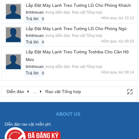
Lắp Đặt Máy Lạnh Treo Tường LG Cho Phòng Khách
tinhtrieuan
, trong diễn đàn:
Rao vặt Tổng hợp
Hôm qua, lúc 10:12
Trả lời:
0
Lắp Đặt Máy Lạnh Treo Tường LG Cho Phòng Ngủ
tinhtrieuan
, trong diễn đàn:
Rao vặt Tổng hợp
Hôm qua, lúc 09:20
Trả lời:
0
Lắp Đặt Máy Lạnh Treo Tường Toshiba Cho Căn Hộ
Mini
tinhtrieuan
, trong diễn đàn:
Rao vặt Tổng hợp
Hôm qua, lúc 08:14
Trả lời:
0
Diễn đàn
...
Rao vặt Tổng hợp
ABOUT US
Diễn đàn rao vặt miễn phí