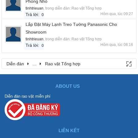
Phòng Nhỏ
tinhtrieuan
, trong diễn đàn:
Rao vặt Tổng hợp
Hôm qua, lúc 09:27
Trả lời:
0
Lắp Đặt Máy Lạnh Treo Tường Panasonic Cho
Showroom
tinhtrieuan
, trong diễn đàn:
Rao vặt Tổng hợp
Hôm qua, lúc 08:16
Trả lời:
0
Diễn đàn
...
Rao vặt Tổng hợp
ABOUT US
Diễn đàn rao vặt miễn phí
LIÊN KẾT