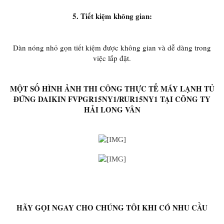
5. Tiết kiệm không gian:
Dàn nóng nhỏ gọn tiết kiệm được không gian và dễ dàng trong
việc lắp đặt.
MỘT SỐ HÌNH ẢNH THI CÔNG THỰC TẾ MÁY LẠNH TỦ
ĐỨNG DAIKIN FVPGR15NY1/RUR15NY1 TẠI CÔNG TY
HẢI LONG VÂN
HÃY GỌI NGAY CHO CHÚNG TÔI KHI CÓ NHU CẦU