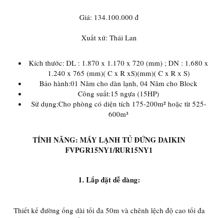
Giá: 134.100.000 đ
Xuất xứ: Thái Lan
Kích thước: DL : 1.870 x 1.170 x 720 (mm) ; DN : 1.680 x
1.240 x 765 (mm)( C x R xS)(mm)( C x R x S)
Bảo hành:01 Năm cho dàn lạnh, 04 Năm cho Block
Công suất:15 ngựa (15HP)
Sử dụng:Cho phòng có diện tích 175-200m² hoặc từ 525-
600m³
TÍNH NĂNG: MÁY LẠNH TỦ ĐỨNG DAIKIN
FVPGR15NY1/RUR15NY1
1. Lắp đặt dễ dàng:
Thiết kế đường ống dài tối đa 50m và chênh lệch độ cao tối đa