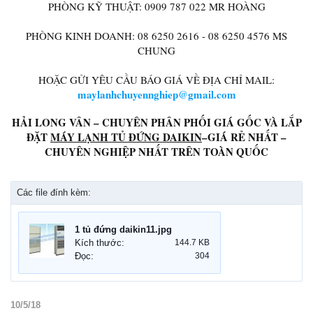
PHÒNG KỸ THUẬT: 0909 787 022 MR HOÀNG
PHÒNG KINH DOANH: 08 6250 2616 - 08 6250 4576 MS
CHUNG
HOẶC GỬI YÊU CẦU BÁO GIÁ VỀ ĐỊA CHỈ MAIL:
maylanhchuyennghiep@gmail.com
HẢI LONG VÂN – CHUYÊN PHÂN PHỐI GIÁ GỐC VÀ LẮP
ĐẶT
MÁY LẠNH TỦ ĐỨNG DAIKIN
–GIÁ RẺ NHẤT –
CHUYÊN NGHIỆP NHẤT TRÊN TOÀN QUỐC
Các file đính kèm:
1 tủ đứng daikin11.jpg
Kích thước:
144.7 KB
Đọc:
304
10/5/18