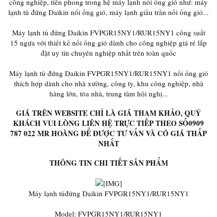
công nghiệp, tiên phong trong hệ máy lạnh nối ống gió như: máy
lạnh tủ đứng Daikin nổi ống gió, máy lạnh giấu trần nối ống gió...
Máy lạnh tủ đứng Daikin FVPGR15NY1/RUR15NY1 công suất
15 ngựa với thiết kế nối ống gió dành cho công nghiệp giá rẻ lắp
đặt uy tín chuyên nghiệp nhất trên toàn quốc
Máy lạnh tủ đứng Daikin FVPGR15NY1/RUR15NY1 nối ống gió
thích hợp dành cho nhà xưởng, công ty, khu công nghiệp, nhà
hàng lớn, tòa nhà, trung tâm hội nghị...
GIÁ TRÊN WEBSITE CHỈ LÀ GIÁ THAM KHẢO, QUÝ
KHÁCH VUI LÒNG LIÊN HỆ TRỰC TIẾP THEO SỐ0909
787 022 MR HOÀNG ĐỂ ĐƯỢC TƯ VẤN VÀ CÓ GIÁ THẤP
NHẤT
THÔNG TIN CHI TIẾT SẢN PHẨM
Máy lạnh tủđứng Daikin FVPGR15NY1/RUR15NY1
Model: FVPGR15NY1/RUR15NY1