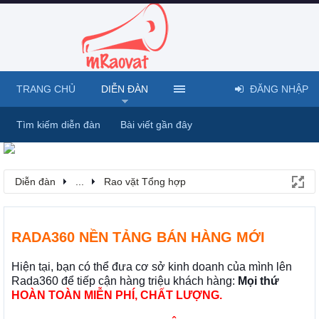
TRANG CHỦ
DIỄN ĐÀN
ĐĂNG NHẬP
Tìm kiếm diễn đàn
Bài viết gần đây
Diễn đàn
...
Rao vặt Tổng hợp
RADA360 NỀN TẢNG BÁN HÀNG MỚI
Hiện tại, bạn có thể đưa cơ sở kinh doanh của mình lên
Rada360 để tiếp cận hàng triệu khách hàng:
Mọi thứ
HOÀN TOÀN MIỄN PHÍ, CHẤT LƯỢNG.